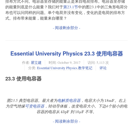
排布方式不同。电容器里存储的能量正是来自电荷排布。电容器里存储
的能量到底是什么能量？我们对于
第23.1节
中的图23.1中的三角形电荷分
布也可以问同样的问题。单个电荷并没有变化，变化的是电荷的排布方
式。排布带来能量，能量来自哪里？
- 阅读剩余部分 -
Essential University Physics 23.3 使用电容器
作者:
瞿立建
时间:
October 9, 2017
访问: 5,113 次
分类:
Essential University Physics
,
教学笔记
评论
23.3 使用电容器
图23.5 典型电容器。最大者为
电解质电容器
，电容大小为
。右上
18
m
F
18
m
F
为空气绝缘
可变电容器
，转动导体板，改变电容大小。下边4个较小的电
容器的电容从
到
不等。
43
p
F
10
μ
F
43
p
F
10
F
μ
- 阅读剩余部分 -