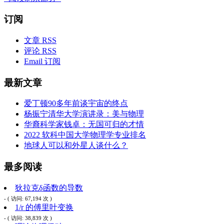
订阅
文章 RSS
评论 RSS
Email 订阅
最新文章
爱丁顿90多年前谈宇宙的终点
杨振宁清华大学演讲录：美与物理
华裔科学家钱卓：无国可归的才情
2022 软科中国大学物理学专业排名
地球人可以和外星人谈什么？
最多阅读
狄拉克δ函数的导数
- ( 访问: 67,194 次 )
1/r 的傅里叶变换
- ( 访问: 38,839 次 )