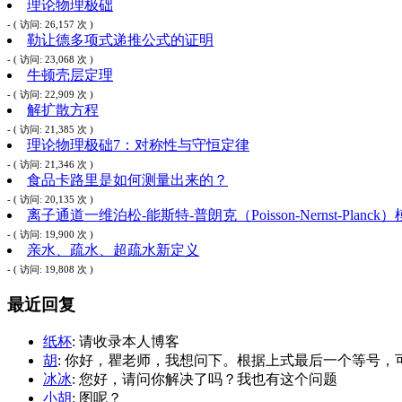
理论物理极础
- ( 访问: 26,157 次 )
勒让德多项式递推公式的证明
- ( 访问: 23,068 次 )
牛顿壳层定理
- ( 访问: 22,909 次 )
解扩散方程
- ( 访问: 21,385 次 )
理论物理极础7：对称性与守恒定律
- ( 访问: 21,346 次 )
食品卡路里是如何测量出来的？
- ( 访问: 20,135 次 )
离子通道一维泊松-能斯特-普朗克（Poisson-Nernst-Planck
- ( 访问: 19,900 次 )
亲水、疏水、超疏水新定义
- ( 访问: 19,808 次 )
最近回复
纸杯
: 请收录本人博客
胡
: 你好，瞿老师，我想问下。根据上式最后一个等号，可
冰冰
: 您好，请问你解决了吗？我也有这个问题
小胡
: 图呢？