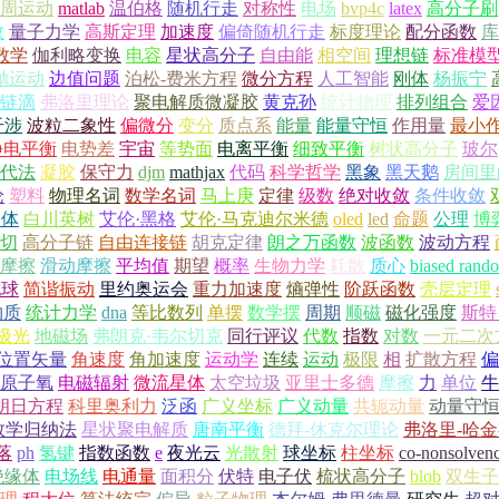
周运动
matlab
温伯格
随机行走
对称性
电场
bvp4c
latex
高分子刷
数
量子力学
高斯定理
加速度
偏倚随机行走
标度理论
配分函数
库
数学
伽利略变换
电容
星状高分子
自由能
相空间
理想链
标准模
抛运动
边值问题
泊松-费米方程
微分方程
人工智能
刚体
杨振宁
链滴
弗洛里理论
聚电解质微凝胶
黄克孙
统计物理
排列组合
爱
干涉
波粒二象性
偏微分
变分
质点系
能量
能量守恒
作用量
最小
静电平衡
电势差
宇宙
等势面
电离平衡
细致平衡
树状高分子
玻尔
代法
凝胶
保守力
djm
mathjax
代码
科学哲学
黑象
黑天鹅
房间里
论
塑料
物理名词
数学名词
马上庚
定律
级数
绝对收敛
条件收敛
导体
白川英树
艾伦·黑格
艾伦·马克迪尔米德
oled
led
命题
公理
博
切
高分子链
自由连接链
胡克定律
朗之万函数
波函数
波动方程
摩擦
滑动摩擦
平均值
期望
概率
生物力学
耗散
质心
biased rand
地球
简谐振动
里约奥运会
重力加速度
熵弹性
阶跃函数
壳层定理
物质
统计力学
dna
等比数列
单摆
数学摆
周期
顺磁
磁化强度
斯特
极光
地磁场
弗朗克·韦尔切克
同行评议
代数
指数
对数
一元二次
位置矢量
角速度
角加速度
运动学
连续
运动
极限
相
扩散方程
偏
原子氧
电磁辐射
微流星体
太空垃圾
亚里士多德
摩擦
力
单位
牛
朗日方程
科里奥利力
泛函
广义坐标
广义动量
共轭动量
动量守
数学归纳法
星状聚电解质
唐南平衡
德拜-休克尔理论
弗洛里-哈
落
ph
氢键
指数函数
e
夜光云
光散射
球坐标
柱坐标
co-nonsolven
绝缘体
电场线
电通量
面积分
伏特
电子伏
梳状高分子
blob
双生子