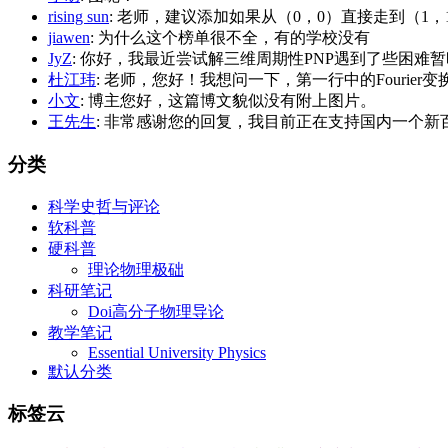
rising sun
: 老师，建议添加如果从（0，0）直接走到（1
jiawen
: 为什么这个榜单很不全，有的学校没有
JyZ
: 你好，我最近尝试解三维周期性PNP遇到了些困难暂时
杜江玮
: 老师，您好！我想问一下，第一行中的Fourier变换的
小文
: 博主您好，这篇博文貌似没有附上图片。
王先生
: 非常感谢您的回复，我目前正在支持国内一个新百
分类
科学史哲与评论
软科普
硬科普
理论物理极础
科研笔记
Doi高分子物理导论
教学笔记
Essential University Physics
默认分类
标签云