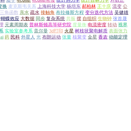
对称
质子
电场能
电场能密度
统计热力学
统计目标力学
对数正
变换
麦克斯韦关系
上海科技大学
杨培东
郝柏林
王十庆
流变
公
三角函数
亲水
疏水
接触角
布拉修斯方程
变分迭代方法
吴健雄
蝴蝶效应
大数据
同步
复杂系统
共振
摆
自组织
生物钟
张首晟
理
元素周期表
普林斯顿高等研究院
度量衡
电流密度
转动
视界
系
实验室参考系
盖尔曼
3d打印
火星
树枝状聚电解质
表面张力
ai
药
民科
外星人
光
布朗运动
张量
核聚变
金星
香农
动能定理