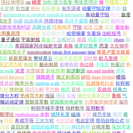
强拉伸理论
sst
梯度
泊松-玻尔兹曼-弗洛里理论
熵
牛顿第二定
仑定律
引力波
积分
拉马努金
知无涯者
动量守恒定律
势能
拉
型
introduction to modern statistical mechanics
角动量守恒
哈代
旋度
高分子
自旋
自由落体
跨膜传输
高分子凝胶
科学
证明
相对论
因斯坦求和约定
高斯分布
经典物理
守恒
混沌
三角
速度
极坐标
作用量原理
守恒定律
哈密顿力学
哈密顿量
矢量场
泊松括号
刘
量子通信
宇宙射线
霍金
广义相对论
基因
地震
索末菲
oham
国
的大象
美国国家同步辐射光源
表格
侏罗纪世界
恐龙
古生物学
双嵌段高分子
translocation
mean first passage time
斯莫卢霍夫斯基
弈论
超新星爆发
蟹状星云
光速不变原理
贝叶斯
欧几里得
天才
薛定谔方程
电容率
极化电荷
束缚电荷
电位移
卡路里
热量计
热
om walk
浓度
浓度梯度
趋化作用
前进翻滚
run and tumble
趋化
shell theorem
固体
填隙原子
微正则系综
缺陷
daan frenkel
模拟
灵共识
概率分布
random walk
均方末端距
自避随机行走
短程相
方程
绝对值
因式分解
平方根
根式
直线
抛物线
双曲线
经典力
微分方程
热传导方程
假设
理论
实验
微积分基本定理
香槟
气
顿运动定律
普朗克常数
爱因斯坦奇迹年
七堂极简物理课
偏导
恒
拉格朗日力学
时间平移不变性
纯粹数学
应用数学
数学物理
金斯理论
muthukumar 参数
德拜长度
磁场
矢势
规范变换
规范
规
cy
散射
希腊字母
三次方程
卡尔达诺
韦达定理
塔珀自指公式
散
佯谬
诺贝尔奖
自组织临界性
意识
神经科学
介电常数
马尔可夫