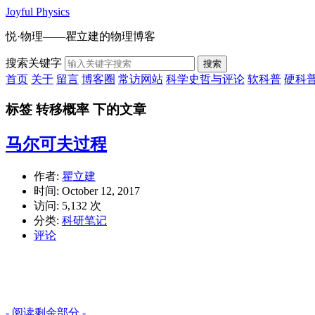
Joyful Physics
悦·物理——瞿立建的物理博客
搜索关键字
搜索
首页
关于
留言
博客圈
常访网站
科学史哲与评论
软科普
硬科
标签 转移概率 下的文章
马尔可夫过程
作者:
瞿立建
时间:
October 12, 2017
访问: 5,132 次
分类:
科研笔记
评论
- 阅读剩余部分 -