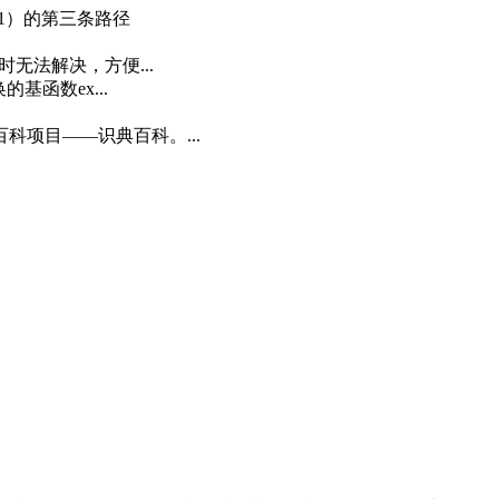
，1）的第三条路径
无法解决，方便...
基函数ex...
科项目——识典百科。...