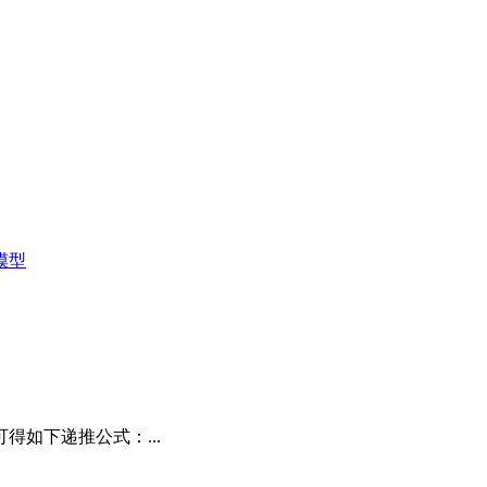
）模型
得如下递推公式：...