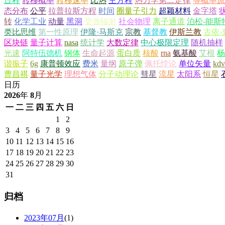
过程
转移概率
转移速率
比热
主方程
热力学第二定律
等概率原
态分布
公平
拉普拉斯方程
时间
圈量子引力
超颖材料
金字塔
转
化学工业
动量
黑洞
受激辐射
社会物理
离子通道
泊松-能斯
类比思维
第一性原理
伊隆·马斯克
宗教
基督教
伊斯兰教
古依-
区块链
量子计算
nasa
统计学
大数定律
中心极限定理
随机抽样
光速
阿特伍德机
钢体
生命起源
蛋白质
核酸
rna
氨基酸
艾根
杨
谐振子
6g
康普顿效应
费米
量纲
原子弹
佩托悖论
单位矢量
kd
曹昌祺
量子光学
理想气体
分子动理论
彗星
流星
太阳系
恒星
日历
2026
年
8
月
一
二
三
四
五
六
日
1
2
3
4
5
6
7
8
9
10
11
12
13
14
15
16
17
18
19
20
21
22
23
24
25
26
27
28
29
30
31
归档
2023年07月
(1)