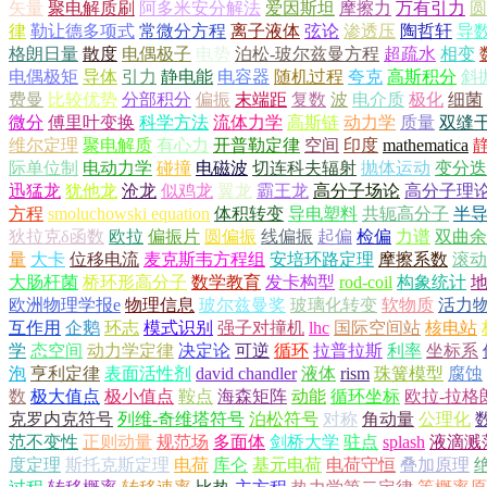
矢量
聚电解质刷
阿多米安分解法
爱因斯坦
摩擦力
万有引力
圆
律
勒让德多项式
常微分方程
离子液体
弦论
渗透压
陶哲轩
导
格朗日量
散度
电偶极子
电势
泊松-玻尔兹曼方程
超疏水
相变
电偶极矩
导体
引力
静电能
电容器
随机过程
夸克
高斯积分
斜
费曼
比较优势
分部积分
偏振
末端距
复数
波
电介质
极化
细菌
微分
傅里叶变换
科学方法
流体力学
高斯链
动力学
质量
双缝
维尔定理
聚电解质
有心力
开普勒定律
空间
印度
mathematica
际单位制
电动力学
碰撞
电磁波
切连科夫辐射
抛体运动
变分迭
迅猛龙
犹他龙
沧龙
似鸡龙
翼龙
霸王龙
高分子场论
高分子理
方程
smoluchowski equation
体积转变
导电塑料
共轭高分子
半
狄拉克δ函数
欧拉
偏振片
圆偏振
线偏振
起偏
检偏
力谱
双曲余
量
大卡
位移电流
麦克斯韦方程组
安培环路定理
摩擦系数
滚动
大肠杆菌
桥环形高分子
数学教育
发卡构型
rod-coil
构象统计
欧洲物理学报e
物理信息
玻尔兹曼奖
玻璃化转变
软物质
活力
互作用
企鹅
环志
模式识别
强子对撞机
lhc
国际空间站
核电站
学
态空间
动力学定律
决定论
可逆
循环
拉普拉斯
利率
坐标系
泡
亨利定律
表面活性剂
david chandler
液体
rism
珠簧模型
腐蚀
数
极大值点
极小值点
鞍点
海森矩阵
动能
循环坐标
欧拉-拉格
克罗内克符号
列维-奇维塔符号
泊松符号
对称
角动量
公理化
范不变性
正则动量
规范场
多面体
剑桥大学
驻点
splash
液滴溅
度定理
斯托克斯定理
电荷
库仑
基元电荷
电荷守恒
叠加原理