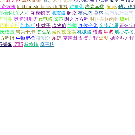
理
程大位
算法统宗
偏导
粒子物理
杰尔姆·弗里德曼
研究生
超
状态方程
hubbard-stratonovich 变换
对角化
梅森素数
gimps
勒让德
特-普朗克
人种
颗粒物质
地震波
超弦
布莱恩·葛林
莱布尼茨公式
查普曼
奥卡姆剃刀
rc电路
噪声
朗之万方程
时间关联函数
吸引子
回归分析
希格斯
中微子
暗物质
陀螺
气候变化
余弦定理
正弦定
氏模量
劈尖干涉
惯性系
洛伦兹变换
机械波
横波
纵波
质心参考
v方程组
牛顿定律
微积分
系综
克莱因-戈登方程
滚动
抛物型方程
石墨烯
迈耶
核物理
原子核