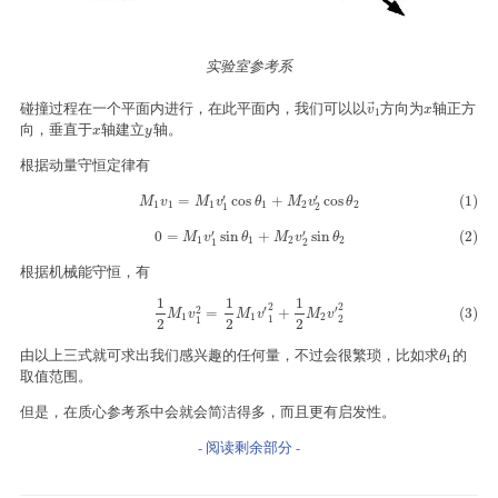
实验室参考系
碰撞过程在一个平面内进行，在此平面内，我们可以以
方向为
轴正方
⃗
v
→
1
x
v
x
1
向，垂直于
轴建立
轴。
x
y
x
y
根据动量守恒定律有
′
′
(1)
M
1
v
1
=
M
1
v
1
′
cos
θ
1
+
M
2
v
2
′
cos
θ
2
=
cos
+
cos
(1)
M
v
M
v
θ
M
v
θ
1
1
1
1
2
2
1
2
′
′
(2)
0
=
M
1
v
1
′
sin
θ
1
+
M
2
v
2
′
sin
θ
2
0
=
sin
+
sin
(2)
M
v
θ
M
v
θ
1
1
2
2
1
2
根据机械能守恒，有
1
1
1
2
2
′
′
(3)
1
2
M
1
v
1
2
=
1
2
M
1
v
′
1
2
+
1
2
M
2
v
′
2
2
2
=
+
(3)
M
v
M
v
M
v
1
1
2
1
2
1
2
2
2
由以上三式就可求出我们感兴趣的任何量，不过会很繁琐，比如求
的
θ
1
θ
1
取值范围。
但是，在质心参考系中会就会简洁得多，而且更有启发性。
- 阅读剩余部分 -