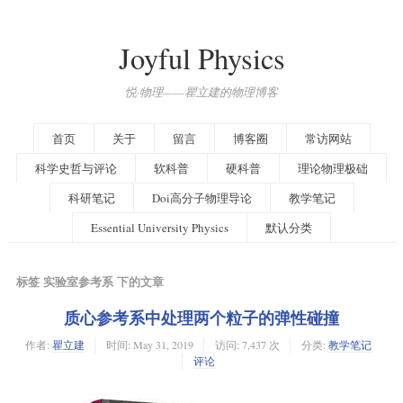
Joyful Physics
悦·物理——瞿立建的物理博客
首页
关于
留言
博客圈
常访网站
科学史哲与评论
软科普
硬科普
理论物理极础
科研笔记
Doi高分子物理导论
教学笔记
Essential University Physics
默认分类
标签 实验室参考系 下的文章
质心参考系中处理两个粒子的弹性碰撞
作者:
瞿立建
时间:
May 31, 2019
访问: 7,437 次
分类:
教学笔记
评论