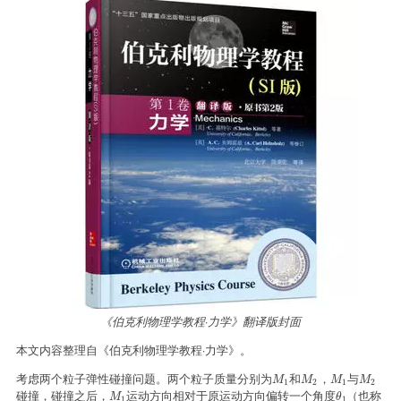
《伯克利物理学教程·力学》翻译版封面
本文内容整理自《伯克利物理学教程·力学》。
考虑两个粒子弹性碰撞问题。两个粒子质量分别为
和
，
与
M
1
M
2
M
1
M
2
M
M
M
M
1
2
1
2
碰撞，碰撞之后，
运动方向相对于原运动方向偏转一个角度
（也称
M
1
θ
1
M
θ
1
1