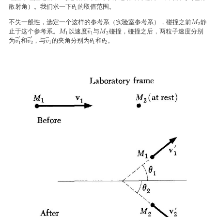
散射角）。我们求一下
的取值范围。
θ
1
θ
1
不失一般性，选定一个这样的参考系（实验室参考系），碰撞之前
静
M
2
M
2
止于这个参考系。
以速度
与
碰撞，碰撞之后，两粒子速度分别
⃗
M
1
v
→
1
M
2
M
v
M
1
1
2
′
′
为
和
，与
的夹角分别为
和
。
⃗
⃗
⃗
v
→
1
v
′
→
2
′
v
→
1
θ
1
θ
2
v
v
v
θ
θ
1
1
2
1
2