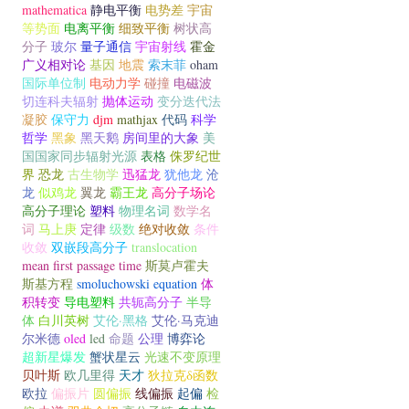
mathematica
静电平衡
电势差
宇宙
等势面
电离平衡
细致平衡
树状高
分子
玻尔
量子通信
宇宙射线
霍金
广义相对论
基因
地震
索末菲
oham
国际单位制
电动力学
碰撞
电磁波
切连科夫辐射
抛体运动
变分迭代法
凝胶
保守力
djm
mathjax
代码
科学
哲学
黑象
黑天鹅
房间里的大象
美
国国家同步辐射光源
表格
侏罗纪世
界
恐龙
古生物学
迅猛龙
犹他龙
沧
龙
似鸡龙
翼龙
霸王龙
高分子场论
高分子理论
塑料
物理名词
数学名
词
马上庚
定律
级数
绝对收敛
条件
收敛
双嵌段高分子
translocation
mean first passage time
斯莫卢霍夫
斯基方程
smoluchowski equation
体
积转变
导电塑料
共轭高分子
半导
体
白川英树
艾伦·黑格
艾伦·马克迪
尔米德
oled
led
命题
公理
博弈论
超新星爆发
蟹状星云
光速不变原理
贝叶斯
欧几里得
天才
狄拉克δ函数
欧拉
偏振片
圆偏振
线偏振
起偏
检