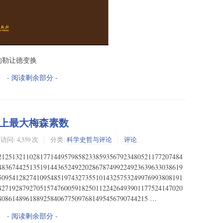
的勒让德变换
- 阅读剩余部分 -
上最大梅森素数
访问: 4,559 次
分类:
科学史哲与评论
评论
21251321102817714495798582338593567923480521177207484
48367442513519144365249220286787499224923639633038619
50954128274109548519743273551014325753249976993808191
82719287927051574760059182501122426493901177524147020
8086148961889258406775097681495456790744215 …
- 阅读剩余部分 -