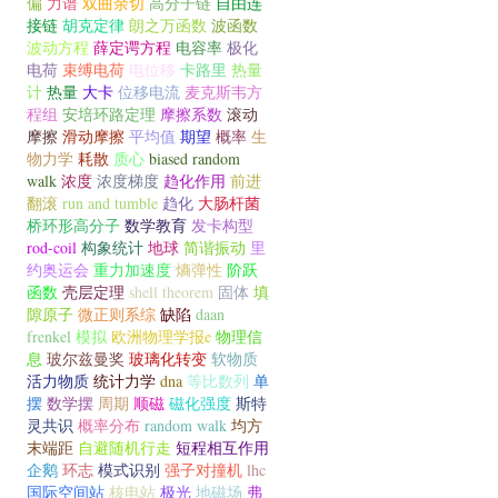
偏
力谱
双曲余切
高分子链
自由连
接链
胡克定律
朗之万函数
波函数
波动方程
薛定谔方程
电容率
极化
电荷
束缚电荷
电位移
卡路里
热量
计
热量
大卡
位移电流
麦克斯韦方
程组
安培环路定理
摩擦系数
滚动
摩擦
滑动摩擦
平均值
期望
概率
生
物力学
耗散
质心
biased random
walk
浓度
浓度梯度
趋化作用
前进
翻滚
run and tumble
趋化
大肠杆菌
桥环形高分子
数学教育
发卡构型
rod-coil
构象统计
地球
简谐振动
里
约奥运会
重力加速度
熵弹性
阶跃
函数
壳层定理
shell theorem
固体
填
隙原子
微正则系综
缺陷
daan
frenkel
模拟
欧洲物理学报e
物理信
息
玻尔兹曼奖
玻璃化转变
软物质
活力物质
统计力学
dna
等比数列
单
摆
数学摆
周期
顺磁
磁化强度
斯特
灵共识
概率分布
random walk
均方
末端距
自避随机行走
短程相互作用
企鹅
环志
模式识别
强子对撞机
lhc
国际空间站
核电站
极光
地磁场
弗