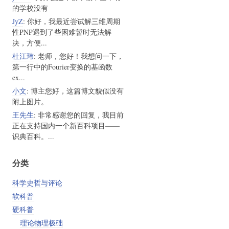
的学校没有
JyZ
: 你好，我最近尝试解三维周期
性PNP遇到了些困难暂时无法解
决，方便...
杜江玮
: 老师，您好！我想问一下，
第一行中的Fourier变换的基函数
ex...
小文
: 博主您好，这篇博文貌似没有
附上图片。
王先生
: 非常感谢您的回复，我目前
正在支持国内一个新百科项目——
识典百科。...
分类
科学史哲与评论
软科普
硬科普
理论物理极础