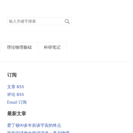
搜
索
关
键
字
理论物理极础
科研笔记
订阅
文章 RSS
评论 RSS
Email 订阅
最新文章
爱丁顿90多年前谈宇宙的终点
杨振宁清华大学演讲录：美与物理