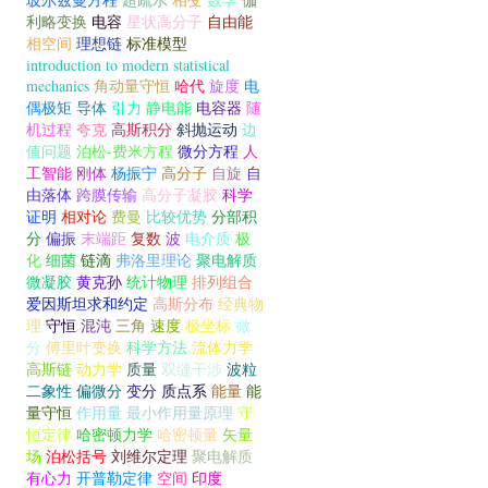
利略变换
电容
星状高分子
自由能
相空间
理想链
标准模型
introduction to modern statistical
mechanics
角动量守恒
哈代
旋度
电
偶极矩
导体
引力
静电能
电容器
随
机过程
夸克
高斯积分
斜抛运动
边
值问题
泊松-费米方程
微分方程
人
工智能
刚体
杨振宁
高分子
自旋
自
由落体
跨膜传输
高分子凝胶
科学
证明
相对论
费曼
比较优势
分部积
分
偏振
末端距
复数
波
电介质
极
化
细菌
链滴
弗洛里理论
聚电解质
微凝胶
黄克孙
统计物理
排列组合
爱因斯坦求和约定
高斯分布
经典物
理
守恒
混沌
三角
速度
极坐标
微
分
傅里叶变换
科学方法
流体力学
高斯链
动力学
质量
双缝干涉
波粒
二象性
偏微分
变分
质点系
能量
能
量守恒
作用量
最小作用量原理
守
恒定律
哈密顿力学
哈密顿量
矢量
场
泊松括号
刘维尔定理
聚电解质
有心力
开普勒定律
空间
印度