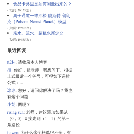
食品卡路里是如何测量出来的？
- ( 访问: 20,153 次 )
离子通道一维泊松-能斯特-普朗
克（Poisson-Nernst-Planck）模型
- ( 访问: 19,922 次 )
亲水、疏水、超疏水新定义
- ( 访问: 19,835 次 )
最近回复
纸杯
: 请收录本人博客
胡
: 你好，瞿老师，我想问下。根据
上式最后一个等号，可得如下递推
公式：...
冰冰
: 您好，请问你解决了吗？我也
有这个问题
小胡
: 图呢？
rising sun
: 老师，建议添加如果从
（0，0）直接走到（1，1）的第三
条路径
jiawen
: 为什么这个榜单很不全，有