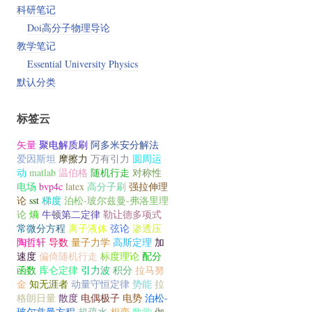
科研笔记
Doi高分子物理导论
教学笔记
Essential University Physics
默认分类
标签云
矢量
聚电解质刷
阿多米安分解法
爱因斯坦
摩擦力
万有引力
圆周运
动
matlab
温伯格
随机行走
对称性
电场
bvp4c
latex
高分子刷
强拉伸理
论
sst
梯度
泊松-玻尔兹曼-弗洛里理
论
熵
牛顿第二定律
勒让德多项式
常微分方程
离子液体
弦论
渗透压
陶哲轩
导数
量子力学
高斯定理
加
速度
偏倚随机行走
标度理论
配分
函数
库仑定律
引力波
积分
拉马努
金
知无涯者
动量守恒定律
势能
拉
格朗日量
散度
电偶极子
电势
泊松-
玻尔兹曼方程
超疏水
相变
数学
伽