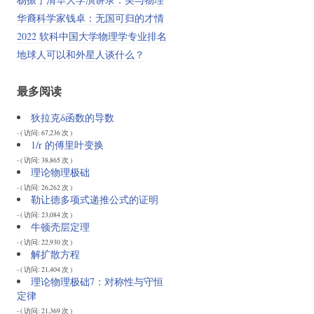
华裔科学家钱卓：无国可归的才情
2022 软科中国大学物理学专业排名
地球人可以和外星人谈什么？
最多阅读
狄拉克δ函数的导数
- ( 访问: 67,236 次 )
1/r 的傅里叶变换
- ( 访问: 38,865 次 )
理论物理极础
- ( 访问: 26,262 次 )
勒让德多项式递推公式的证明
- ( 访问: 23,084 次 )
牛顿壳层定理
- ( 访问: 22,930 次 )
解扩散方程
- ( 访问: 21,404 次 )
理论物理极础7：对称性与守恒
定律
- ( 访问: 21,369 次 )