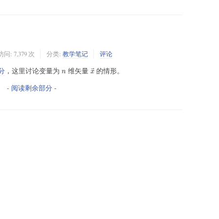
访问: 7,379 次
分类:
教学笔记
评论
分
，这里讨论变量为
维矢量
的情形。
⃗
n
x
→
n
x
- 阅读剩余部分 -