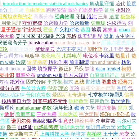
型
introduction to modern statistical mechanics
角动量守恒
哈代
旋度
高分子
自旋
自由落体
跨膜传输
高分子凝胶
科学
证明
相对论
因斯坦求和约定
高斯分布
经典物理
守恒
混沌
三角
速度
极坐标
作用量原理
守恒定律
哈密顿力学
哈密顿量
矢量场
泊松括号
刘
量子通信
宇宙射线
霍金
广义相对论
基因
地震
索末菲
oham
国
的大象
美国国家同步辐射光源
表格
侏罗纪世界
恐龙
古生物学
双嵌段高分子
translocation
mean first passage time
斯莫卢霍夫斯基
弈论
超新星爆发
蟹状星云
光速不变原理
贝叶斯
欧几里得
天才
薛定谔方程
电容率
极化电荷
束缚电荷
电位移
卡路里
热量计
热
om walk
浓度
浓度梯度
趋化作用
前进翻滚
run and tumble
趋化
shell theorem
固体
填隙原子
微正则系综
缺陷
daan frenkel
模拟
灵共识
概率分布
random walk
均方末端距
自避随机行走
短程相
方程
绝对值
因式分解
平方根
根式
直线
抛物线
双曲线
经典力
微分方程
热传导方程
假设
理论
实验
微积分基本定理
香槟
气
顿运动定律
普朗克常数
爱因斯坦奇迹年
七堂极简物理课
偏导
恒
拉格朗日力学
时间平移不变性
纯粹数学
应用数学
数学物理
金斯理论
muthukumar 参数
德拜长度
磁场
矢势
规范变换
规范
规
cy
散射
希腊字母
三次方程
卡尔达诺
韦达定理
塔珀自指公式
散
佯谬
诺贝尔奖
自组织临界性
意识
神经科学
介电常数
马尔可夫
对称
质子
电场能
电场能密度
统计热力学
统计目标力学
对数正
变换
麦克斯韦关系
上海科技大学
杨培东
郝柏林
王十庆
流变
公