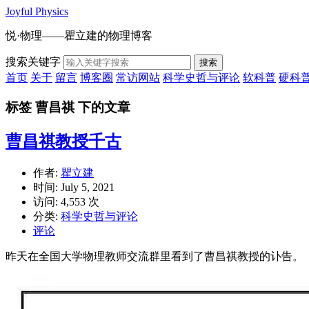
Joyful Physics
悦·物理——瞿立建的物理博客
搜索关键字
搜索
首页
关于
留言
博客圈
常访网站
科学史哲与评论
软科普
硬科
标签 曹昌祺 下的文章
曹昌祺教授千古
作者:
瞿立建
时间:
July 5, 2021
访问: 4,553 次
分类:
科学史哲与评论
评论
昨天在全国大学物理教师交流群里看到了曹昌祺教授的讣告。