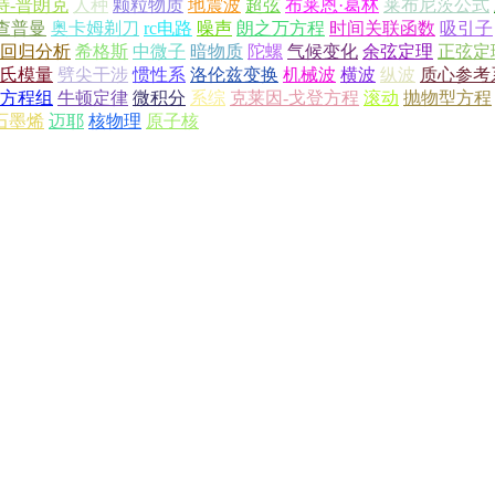
特-普朗克
人种
颗粒物质
地震波
超弦
布莱恩·葛林
莱布尼茨公式
查普曼
奥卡姆剃刀
rc电路
噪声
朗之万方程
时间关联函数
吸引子
回归分析
希格斯
中微子
暗物质
陀螺
气候变化
余弦定理
正弦定
氏模量
劈尖干涉
惯性系
洛伦兹变换
机械波
横波
纵波
质心参考
v方程组
牛顿定律
微积分
系综
克莱因-戈登方程
滚动
抛物型方程
石墨烯
迈耶
核物理
原子核