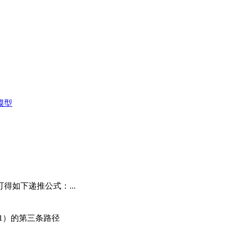
）模型
得如下递推公式：...
，1）的第三条路径