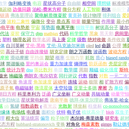
数学
伽利略变换
电容
星状高分子
自由能
相空间
理想链
标准模
抛运动
边值问题
泊松-费米方程
微分方程
人工智能
刚体
杨振宁
链滴
弗洛里理论
聚电解质微凝胶
黄克孙
统计物理
排列组合
爱
干涉
波粒二象性
偏微分
变分
质点系
能量
能量守恒
作用量
最小
静电平衡
电势差
宇宙
等势面
电离平衡
细致平衡
树状高分子
玻尔
代法
凝胶
保守力
djm
mathjax
代码
科学哲学
黑象
黑天鹅
房间里
论
塑料
物理名词
数学名词
马上庚
定律
级数
绝对收敛
条件收敛
导体
白川英树
艾伦·黑格
艾伦·马克迪尔米德
oled
led
命题
公理
博
切
高分子链
自由连接链
胡克定律
朗之万函数
波函数
波动方程
摩擦
滑动摩擦
平均值
期望
概率
生物力学
耗散
质心
biased rand
地球
简谐振动
里约奥运会
重力加速度
熵弹性
阶跃函数
壳层定理
物质
统计力学
dna
等比数列
单摆
数学摆
周期
顺磁
磁化强度
斯特
极光
地磁场
弗朗克·韦尔切克
同行评议
代数
指数
对数
一元二次
位置矢量
角速度
角加速度
运动学
连续
运动
极限
相
扩散方程
偏
原子氧
电磁辐射
微流星体
太空垃圾
亚里士多德
摩擦
力
单位
牛
朗日方程
科里奥利力
泛函
广义坐标
广义动量
共轭动量
动量守
数学归纳法
星状聚电解质
唐南平衡
德拜-休克尔理论
弗洛里-哈
落
ph
氢键
指数函数
e
夜光云
光散射
球坐标
柱坐标
co-nonsolven
绝缘体
电场线
电通量
面积分
伏特
电子伏
梳状高分子
blob
双生子
理
程大位
算法统宗
偏导
粒子物理
杰尔姆·弗里德曼
研究生
超
状态方程
hubbard-stratonovich 变换
对角化
梅森素数
gimps
勒让德