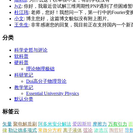
JyZ
: 你好，我最近尝试解三维周期性PNP遇到了些困难暂时
杜江玮
: 老师，您好！我想问一下，第一行中的Fourier变换的
小文
: 博主您好，这篇博文貌似没有附上图片。
王先生
: 非常感谢您的回复，我目前正在支持国内一个新百
分类
科学史哲与评论
软科普
硬科普
理论物理极础
科研笔记
Doi高分子物理导论
教学笔记
Essential University Physics
默认分类
标签云
矢量
聚电解质刷
阿多米安分解法
爱因斯坦
摩擦力
万有引力
圆
律
勒让德多项式
常微分方程
离子液体
弦论
渗透压
陶哲轩
导