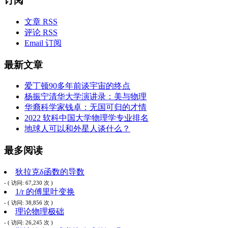
订阅
文章 RSS
评论 RSS
Email 订阅
最新文章
爱丁顿90多年前谈宇宙的终点
杨振宁清华大学演讲录：美与物理
华裔科学家钱卓：无国可归的才情
2022 软科中国大学物理学专业排名
地球人可以和外星人谈什么？
最多阅读
狄拉克δ函数的导数
- ( 访问: 67,230 次 )
1/r 的傅里叶变换
- ( 访问: 38,856 次 )
理论物理极础
- ( 访问: 26,245 次 )