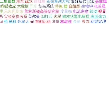
三角函数
亲水
疏水
接触角
布拉修斯方程
变分迭代方法
吴健雄
蝴蝶效应
大数据
同步
复杂系统
共振
摆
自组织
生物钟
张首晟
理
元素周期表
普林斯顿高等研究院
度量衡
电流密度
转动
视界
系
实验室参考系
盖尔曼
3d打印
火星
树枝状聚电解质
表面张力
ai
药
民科
外星人
光
布朗运动
张量
核聚变
金星
香农
动能定理