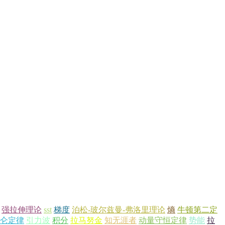
强拉伸理论
sst
梯度
泊松-玻尔兹曼-弗洛里理论
熵
牛顿第二定
仑定律
引力波
积分
拉马努金
知无涯者
动量守恒定律
势能
拉