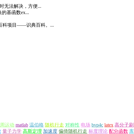
无法解决，方便...
基函数ex...
科项目——识典百科。...
周运动
matlab
温伯格
随机行走
对称性
电场
bvp4c
latex
高分子刷
数
量子力学
高斯定理
加速度
偏倚随机行走
标度理论
配分函数
库