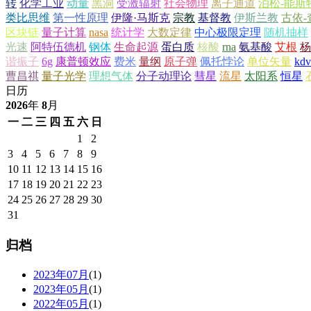
转
化学工业
动量
黑洞
受激辐射
社会物理
离子通道
泊松-能斯
类比思维
第一性原理
伊隆·马斯克
宗教
基督教
伊斯兰教
古依-
区块链
量子计算
nasa
统计学
大数定律
中心极限定理
随机抽样
光速
阿特伍德机
钢体
生命起源
蛋白质
核酸
rna
氨基酸
艾根
杨
谐振子
6g
康普顿效应
费米
量纲
原子弹
佩托悖论
单位矢量
kd
曹昌祺
量子光学
理想气体
分子动理论
彗星
流星
太阳系
恒星
日历
2026
年
8
月
一
二
三
四
五
六
日
1
2
3
4
5
6
7
8
9
10
11
12
13
14
15
16
17
18
19
20
21
22
23
24
25
26
27
28
29
30
31
归档
2023年07月
(1)
2023年05月
(1)
2022年05月
(1)