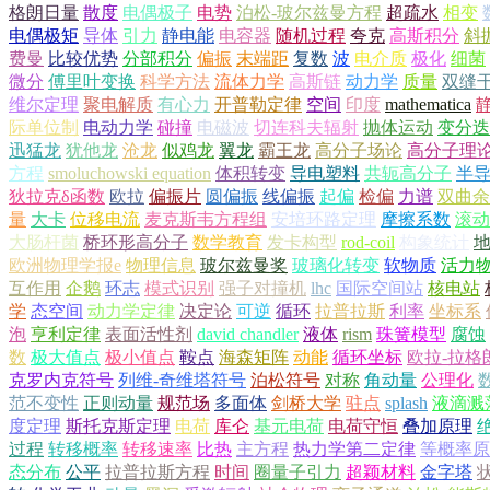
格朗日量
散度
电偶极子
电势
泊松-玻尔兹曼方程
超疏水
相变
电偶极矩
导体
引力
静电能
电容器
随机过程
夸克
高斯积分
斜
费曼
比较优势
分部积分
偏振
末端距
复数
波
电介质
极化
细菌
微分
傅里叶变换
科学方法
流体力学
高斯链
动力学
质量
双缝
维尔定理
聚电解质
有心力
开普勒定律
空间
印度
mathematica
际单位制
电动力学
碰撞
电磁波
切连科夫辐射
抛体运动
变分迭
迅猛龙
犹他龙
沧龙
似鸡龙
翼龙
霸王龙
高分子场论
高分子理
方程
smoluchowski equation
体积转变
导电塑料
共轭高分子
半
狄拉克δ函数
欧拉
偏振片
圆偏振
线偏振
起偏
检偏
力谱
双曲余
量
大卡
位移电流
麦克斯韦方程组
安培环路定理
摩擦系数
滚动
大肠杆菌
桥环形高分子
数学教育
发卡构型
rod-coil
构象统计
欧洲物理学报e
物理信息
玻尔兹曼奖
玻璃化转变
软物质
活力
互作用
企鹅
环志
模式识别
强子对撞机
lhc
国际空间站
核电站
学
态空间
动力学定律
决定论
可逆
循环
拉普拉斯
利率
坐标系
泡
亨利定律
表面活性剂
david chandler
液体
rism
珠簧模型
腐蚀
数
极大值点
极小值点
鞍点
海森矩阵
动能
循环坐标
欧拉-拉格
克罗内克符号
列维-奇维塔符号
泊松符号
对称
角动量
公理化
范不变性
正则动量
规范场
多面体
剑桥大学
驻点
splash
液滴溅
度定理
斯托克斯定理
电荷
库仑
基元电荷
电荷守恒
叠加原理
过程
转移概率
转移速率
比热
主方程
热力学第二定律
等概率原
态分布
公平
拉普拉斯方程
时间
圈量子引力
超颖材料
金字塔