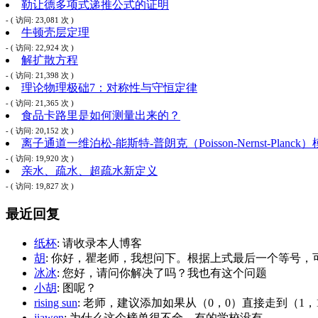
勒让德多项式递推公式的证明
- ( 访问: 23,081 次 )
牛顿壳层定理
- ( 访问: 22,924 次 )
解扩散方程
- ( 访问: 21,398 次 )
理论物理极础7：对称性与守恒定律
- ( 访问: 21,365 次 )
食品卡路里是如何测量出来的？
- ( 访问: 20,152 次 )
离子通道一维泊松-能斯特-普朗克（Poisson-Nernst-Planck
- ( 访问: 19,920 次 )
亲水、疏水、超疏水新定义
- ( 访问: 19,827 次 )
最近回复
纸杯
: 请收录本人博客
胡
: 你好，瞿老师，我想问下。根据上式最后一个等号，可
冰冰
: 您好，请问你解决了吗？我也有这个问题
小胡
: 图呢？
rising sun
: 老师，建议添加如果从（0，0）直接走到（1
jiawen
: 为什么这个榜单很不全，有的学校没有