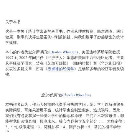
关于本书
这是一本关于统计学常识的科普书，作者从理财投资、民意调查、医疗
健康、刑事判决等生活案例中剥茧抽丝，向我们展示了妙趣横生的统计
学规律。
本书的作者为查尔斯·惠伦(
Charles Wheelan
)，美国达特茅斯学院教授，
1997 到 2002 年间担任《经济学人》杂志驻美国中西部地区记者。主要
从事经济学研究，曾在《芝加哥邮报》《纽约时报》和《华尔街日报》
发表过多篇文章，所著《
赤裸裸的经济学
》是畅销多年的经济学普及读
物。
查尔斯·惠伦(
Charles Wheelan
)
本书作者认为，作为大数据时代炙手可热的学问，统计学可以解决很多
实际问题。可如果运用不当，统计学也会制造假象、造成误导。因此，
我们很有必要掌握一些统计学中的概念和原理，它们并不艰涩难懂，却
能帮我们读懂真相，预测未来。核心内容包含五个部分：1、大数定律；
2、中心极限定理；3、随机抽样；4、回归分析；5、常犯的概率学错