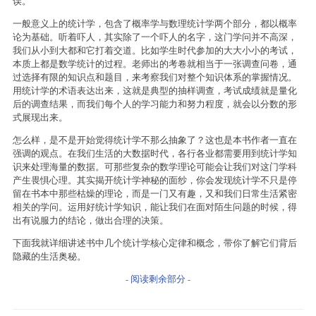
误。
一般意义上的统计学，包含了概率学与数理统计学两个部分，都以概率
论为基础。听着吓人，其实除了一个吓人的名字，这门学问并不高深，
我们从小到大都和它打着交道。比如学生时代参加的大大小小的考试，
本质上都是数学统计的过程。老师出的考卷就相当于一张调查问卷，通
过选择有限的知识点和题目，来考察我们对整个知识体系的掌握情况。
用统计学的术语表达出来，这就是典型的抽样调查，考试成绩就是量化
后的调查结果，而我们每个人的学习能力和努力程度，就会以分数的形
式展现出来。
怎么样，是不是开始觉得统计学不那么抽象了？这也是本书作者一直在
强调的观点。在我们生活的大数据时代，各行各业都需要用到统计学知
识来处理海量的数据。可那些复杂的数学理论可能会让我们对这门学科
产生畏惧心理。其实揭开统计学神秘的面纱，你会发现统计学不只是停
留在书本中那些枯燥的理论，而是一门又有趣，又和我们日常生活紧密
相关的学问。运用好统计学知识，能让我们在面对陌生问题的时候，得
出有说服力的结论，做出合理的决策。
下面我就详细讲述书中几个统计学核心定律和概念，带你了解它们背后
隐藏的生活奥秘。
- 阅读剩余部分 -