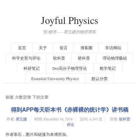
Joyful Physics
悦·物理——瞿立建的物理博客
首页
关于
留言
博客圈
常访网站
科学史哲与评论
软科普
硬科普
理论物理极础
科研笔记
Doi高分子物理导论
教学笔记
Essential University Physics
默认分类
标签 大数定律 下的文章
得到APP每天听本书《赤裸裸的统计学》讲书稿
作者:
瞿立建
时间:
December 16, 2018
访问: 4,343 次
分类:
软科普
评论
作者寒石，图片和链接为本博所加。