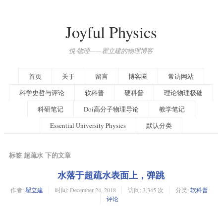
Joyful Physics
悦·物理——瞿立建的物理博客
首页
关于
留言
博客圈
常访网站
科学史哲与评论
软科普
硬科普
理论物理极础
科研笔记
Doi高分子物理导论
教学笔记
Essential University Physics
默认分类
标签 超疏水 下的文章
水落于超疏水表面上，弹跳
作者:
瞿立建
时间:
December 24, 2018
访问: 3,345 次
分类:
软科普
评论