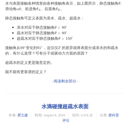
水与表面接触各种情形由各种接触角表示，如上图所示，静态接触角
、
θ
θ
滑动角
、前进角
、后退角
。
α
0
θ
A
θ
R
0
α
θ
θ
R
A
静态接触角可定义表面为亲水、疏水、超疏水：
∘
亲水对应于静态接触角
θ
<
90
∘
<
90
θ
∘
疏水对应于静态接触角
θ
>
90
∘
>
90
θ
∘
超疏水对应于静态接触角
θ
>
150
∘
>
150
θ
∘
∘
∘
接触角从
变化到
，这仅仅
的差异就将表面分成亲水的和疏水
89
∘
91
∘
2
∘
89
91
2
的，有什么道理？可有分子或驱动力方面的原因？
超疏水的定义更是随意定的。
能不能有更靠谱的定义？
- 阅读剩余部分 -
水滴碰撞超疏水表面
作者:
瞿立建
时间:
August 8, 2018
访问: 4,516 次
分类:
硬科普
评论