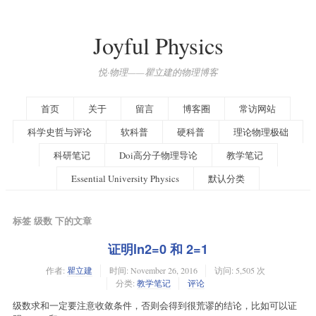
Joyful Physics
悦·物理——瞿立建的物理博客
首页
关于
留言
博客圈
常访网站
科学史哲与评论
软科普
硬科普
理论物理极础
科研笔记
Doi高分子物理导论
教学笔记
Essential University Physics
默认分类
标签 级数 下的文章
证明ln2=0 和 2=1
作者:
瞿立建
时间:
November 26, 2016
访问: 5,505 次
分类:
教学笔记
评论
级数求和一定要注意收敛条件，否则会得到很荒谬的结论，比如可以证