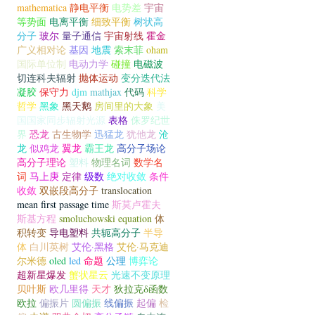
mathematica
静电平衡
电势差
宇宙
等势面
电离平衡
细致平衡
树状高
分子
玻尔
量子通信
宇宙射线
霍金
广义相对论
基因
地震
索末菲
oham
国际单位制
电动力学
碰撞
电磁波
切连科夫辐射
抛体运动
变分迭代法
凝胶
保守力
djm
mathjax
代码
科学
哲学
黑象
黑天鹅
房间里的大象
美
国国家同步辐射光源
表格
侏罗纪世
界
恐龙
古生物学
迅猛龙
犹他龙
沧
龙
似鸡龙
翼龙
霸王龙
高分子场论
高分子理论
塑料
物理名词
数学名
词
马上庚
定律
级数
绝对收敛
条件
收敛
双嵌段高分子
translocation
mean first passage time
斯莫卢霍夫
斯基方程
smoluchowski equation
体
积转变
导电塑料
共轭高分子
半导
体
白川英树
艾伦·黑格
艾伦·马克迪
尔米德
oled
led
命题
公理
博弈论
超新星爆发
蟹状星云
光速不变原理
贝叶斯
欧几里得
天才
狄拉克δ函数
欧拉
偏振片
圆偏振
线偏振
起偏
检