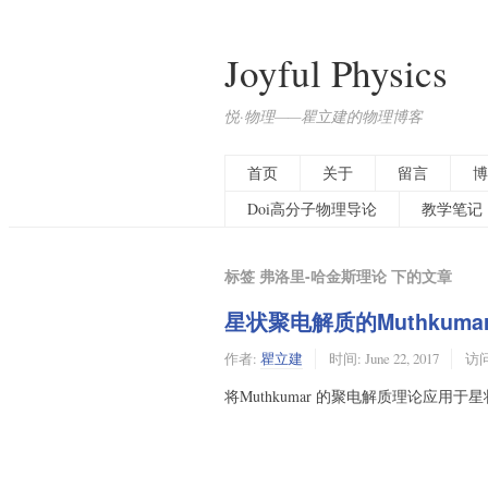
Joyful Physics
悦·物理——瞿立建的物理博客
首页
关于
留言
博
Doi高分子物理导论
教学笔记
标签 弗洛里-哈金斯理论 下的文章
星状聚电解质的Muthkuma
作者:
瞿立建
时间:
June 22, 2017
访问:
将Muthkumar 的聚电解质理论应用于