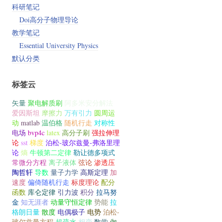
科研笔记
Doi高分子物理导论
教学笔记
Essential University Physics
默认分类
标签云
矢量
聚电解质刷
阿多米安分解法
爱因斯坦
摩擦力
万有引力
圆周运
动
matlab
温伯格
随机行走
对称性
电场
bvp4c
latex
高分子刷
强拉伸理
论
sst
梯度
泊松-玻尔兹曼-弗洛里理
论
熵
牛顿第二定律
勒让德多项式
常微分方程
离子液体
弦论
渗透压
陶哲轩
导数
量子力学
高斯定理
加
速度
偏倚随机行走
标度理论
配分
函数
库仑定律
引力波
积分
拉马努
金
知无涯者
动量守恒定律
势能
拉
格朗日量
散度
电偶极子
电势
泊松-
玻尔兹曼方程
超疏水
相变
数学
伽