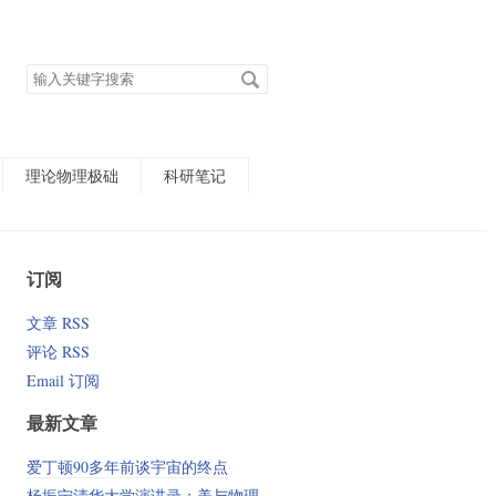
搜
索
关
键
字
理论物理极础
科研笔记
订阅
文章 RSS
评论 RSS
Email 订阅
最新文章
爱丁顿90多年前谈宇宙的终点
杨振宁清华大学演讲录：美与物理