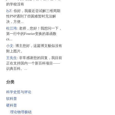
的学校没有
JyZ
: 你好，我最近尝试解三维周期
性PNP遇到了些困难暂时无法解
决，方便...
杜江玮
: 老师，您好！我想问一下，
第一行中的Fourier变换的基函数
ex...
小文
: 博主您好，这篇博文貌似没有
附上图片。
王先生
: 非常感谢您的回复，我目前
正在支持国内一个新百科项目——
识典百科。...
分类
科学史哲与评论
软科普
硬科普
理论物理极础