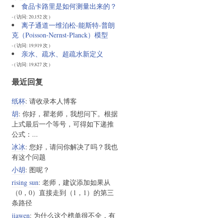
食品卡路里是如何测量出来的？
- ( 访问: 20,152 次 )
离子通道一维泊松-能斯特-普朗
克（Poisson-Nernst-Planck）模型
- ( 访问: 19,919 次 )
亲水、疏水、超疏水新定义
- ( 访问: 19,827 次 )
最近回复
纸杯
: 请收录本人博客
胡
: 你好，瞿老师，我想问下。根据
上式最后一个等号，可得如下递推
公式：...
冰冰
: 您好，请问你解决了吗？我也
有这个问题
小胡
: 图呢？
rising sun
: 老师，建议添加如果从
（0，0）直接走到（1，1）的第三
条路径
jiawen
: 为什么这个榜单很不全，有