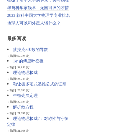
华裔科学家钱卓：无国可归的才情
2022 软科中国大学物理学专业排名
地球人可以和外星人谈什么？
最多阅读
狄拉克δ函数的导数
- ( 访问: 67,228 次 )
1/r 的傅里叶变换
- ( 访问: 38,856 次 )
理论物理极础
- ( 访问: 26,243 次 )
勒让德多项式递推公式的证明
- ( 访问: 23,080 次 )
牛顿壳层定理
- ( 访问: 22,924 次 )
解扩散方程
- ( 访问: 21,397 次 )
理论物理极础7：对称性与守恒
定律
- ( 访问: 21,365 次 )