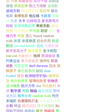
偏
力谱
双曲余切
高分子链
自由连
接链
胡克定律
朗之万函数
波函数
波动方程
薛定谔方程
电容率
极化
电荷
束缚电荷
电位移
卡路里
热量
计
热量
大卡
位移电流
麦克斯韦方
程组
安培环路定理
摩擦系数
滚动
摩擦
滑动摩擦
平均值
期望
概率
生
物力学
耗散
质心
biased random
walk
浓度
浓度梯度
趋化作用
前进
翻滚
run and tumble
趋化
大肠杆菌
桥环形高分子
数学教育
发卡构型
rod-coil
构象统计
地球
简谐振动
里
约奥运会
重力加速度
熵弹性
阶跃
函数
壳层定理
shell theorem
固体
填
隙原子
微正则系综
缺陷
daan
frenkel
模拟
欧洲物理学报e
物理信
息
玻尔兹曼奖
玻璃化转变
软物质
活力物质
统计力学
dna
等比数列
单
摆
数学摆
周期
顺磁
磁化强度
斯特
灵共识
概率分布
random walk
均方
末端距
自避随机行走
短程相互作用
企鹅
环志
模式识别
强子对撞机
lhc
国际空间站
核电站
极光
地磁场
弗