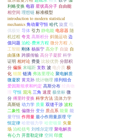
利略变换
电容
星状高分子
自由能
相空间
理想链
标准模型
introduction to modern statistical
mechanics
角动量守恒
哈代
旋度
电
偶极矩
导体
引力
静电能
电容器
随
机过程
夸克
高斯积分
斜抛运动
边
值问题
泊松-费米方程
微分方程
人
工智能
刚体
杨振宁
高分子
自旋
自
由落体
跨膜传输
高分子凝胶
科学
证明
相对论
费曼
比较优势
分部积
分
偏振
末端距
复数
波
电介质
极
化
细菌
链滴
弗洛里理论
聚电解质
微凝胶
黄克孙
统计物理
排列组合
爱因斯坦求和约定
高斯分布
经典物
理
守恒
混沌
三角
速度
极坐标
微
分
傅里叶变换
科学方法
流体力学
高斯链
动力学
质量
双缝干涉
波粒
二象性
偏微分
变分
质点系
能量
能
量守恒
作用量
最小作用量原理
守
恒定律
哈密顿力学
哈密顿量
矢量
场
泊松括号
刘维尔定理
聚电解质
有心力
开普勒定律
空间
印度