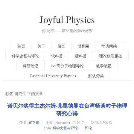
Joyful Physics
悦·物理——瞿立建的物理博客
首页
关于
留言
博客圈
常访网站
科学史哲与评论
软科普
硬科普
理论物理极础
科研笔记
Doi高分子物理导论
教学笔记
Essential University Physics
默认分类
标签 研究生 下的文章
诺贝尔奖得主杰尔姆·弗里德曼在台湾畅谈粒子物理
研究心得
作者:
瞿立建
时间:
November 17, 2017
访问: 5,598 次
分类:
科学史哲与评论
评论