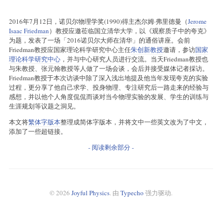
2016年7月12日，诺贝尔物理学奖(1990)得主杰尔姆·弗里德曼（
Jerome
Isaac Friedman
）教授应邀莅临国立清华大学，以《观察质子中的夸克》
为题，发表了一场「2016诺贝尔大师在清华」的通俗讲座。会前
Friedman教授应国家理论科学研究中心主任
朱创新教授
邀请，参访
国家
理论科学研究中心
，并与中心研究人员进行交流。当天Friedman教授也
与朱教授、张元翰教授等人做了一场会谈，会后并接受媒体记者採访。
Friedman教授于本次访谈中除了深入浅出地提及他当年发现夸克的实验
过程，更分享了他自己求学、投身物理、专注研究后一路走来的经验与
感想，并以他个人角度侃侃而谈对当今物理实验的发展、学生的训练与
生涯规划等议题之洞见。
本文将
繁体字版本
整理成简体字版本，并将文中一些英文改为了中文，
添加了一些超链接。
- 阅读剩余部分 -
© 2026
Joyful Physics
. 由
Typecho
强力驱动.