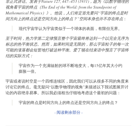
非正式讲话。发表于Nature 127, 447–453 (1931)，题为《以数学物理的
视角看宇宙的终点（The End of the World: from the Standpoint of
Mathematical Physics）》。他说，人们肯定首先要问“宇宙的终点是时
间方向上的终点还是空间方向上的终点？”空间本身也许不存在终点
：
现代宇宙学认为宇宙类似于一个球体的表面，有限但无界。
至于时间，热力学第二定律预言整个宇宙最终将达到一个以完全无序为
标志的热平衡状态。然而，如果时间是无限的，那么宇宙粒子的每一次
可能的涨落都会短暂地打破这种平衡。爱丁顿在结束语中预言了宇宙终
结的实际方式：
宇宙作为一个充满辐射的球不断地变大，每15亿年其大小约
膨胀一倍。
宇宙或者说时空是一个四维连续区，因此我们可以从很多不同的角度来
讨论它的终点。毫无疑问“以数学物理的视角”来描述以下我试图展开讨
论的内容绝非易事。所以我必须相当仔细地考虑这个最初的问题：
宇宙的终点是时间方向上的终点还是空间方向上的终点？
- 阅读剩余部分 -