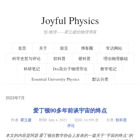
Joyful Physics
悦·物理——瞿立建的物理博客
首页
关于
留言
博客圈
常访网站
科学史哲与评论
软科普
硬科普
理论物理极础
科研笔记
Doi高分子物理导论
教学笔记
Essential University Physics
默认分类
2023年7月
爱丁顿90多年前谈宇宙的终点
作者:
瞿立建
时间:
July 4, 2023
访问: 10,599 次
分类:
软科普
评论
本文的内容是阿瑟·爱丁顿在数学协会上发表的一篇关于“宇宙的终点”的