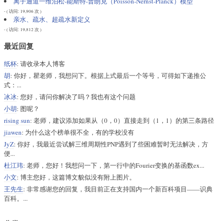
离子通道一维泊松-能斯特-普朗克（Poisson-Nernst-Planck）模型
- ( 访问: 19,906 次 )
亲水、疏水、超疏水新定义
- ( 访问: 19,812 次 )
最近回复
纸杯
: 请收录本人博客
胡
: 你好，瞿老师，我想问下。根据上式最后一个等号，可得如下递推公
式：...
冰冰
: 您好，请问你解决了吗？我也有这个问题
小胡
: 图呢？
rising sun
: 老师，建议添加如果从（0，0）直接走到（1，1）的第三条路径
jiawen
: 为什么这个榜单很不全，有的学校没有
JyZ
: 你好，我最近尝试解三维周期性PNP遇到了些困难暂时无法解决，方
便...
杜江玮
: 老师，您好！我想问一下，第一行中的Fourier变换的基函数ex...
小文
: 博主您好，这篇博文貌似没有附上图片。
王先生
: 非常感谢您的回复，我目前正在支持国内一个新百科项目——识典
百科。...