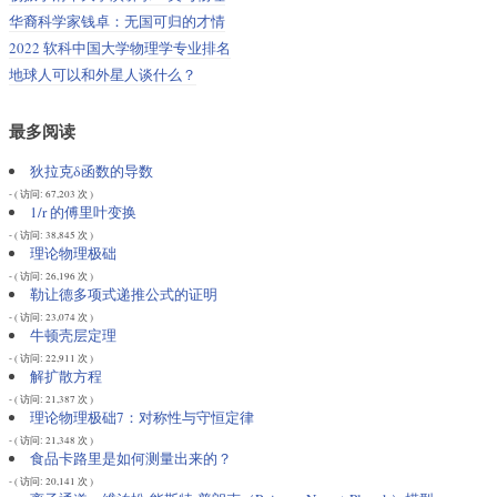
华裔科学家钱卓：无国可归的才情
2022 软科中国大学物理学专业排名
地球人可以和外星人谈什么？
最多阅读
狄拉克δ函数的导数
- ( 访问: 67,203 次 )
1/r 的傅里叶变换
- ( 访问: 38,845 次 )
理论物理极础
- ( 访问: 26,196 次 )
勒让德多项式递推公式的证明
- ( 访问: 23,074 次 )
牛顿壳层定理
- ( 访问: 22,911 次 )
解扩散方程
- ( 访问: 21,387 次 )
理论物理极础7：对称性与守恒定律
- ( 访问: 21,348 次 )
食品卡路里是如何测量出来的？
- ( 访问: 20,141 次 )