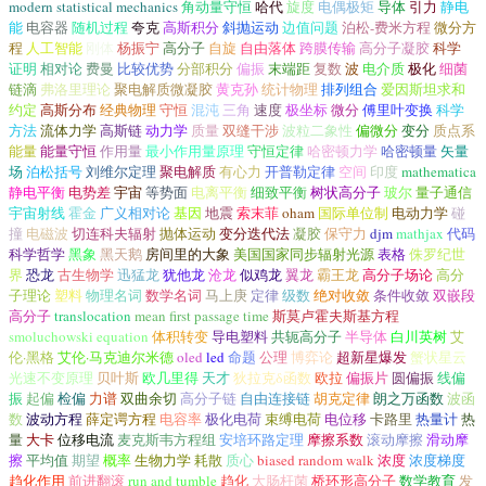
modern statistical mechanics
角动量守恒
哈代
旋度
电偶极矩
导体
引力
静电
能
电容器
随机过程
夸克
高斯积分
斜抛运动
边值问题
泊松-费米方程
微分方
程
人工智能
刚体
杨振宁
高分子
自旋
自由落体
跨膜传输
高分子凝胶
科学
证明
相对论
费曼
比较优势
分部积分
偏振
末端距
复数
波
电介质
极化
细菌
链滴
弗洛里理论
聚电解质微凝胶
黄克孙
统计物理
排列组合
爱因斯坦求和
约定
高斯分布
经典物理
守恒
混沌
三角
速度
极坐标
微分
傅里叶变换
科学
方法
流体力学
高斯链
动力学
质量
双缝干涉
波粒二象性
偏微分
变分
质点系
能量
能量守恒
作用量
最小作用量原理
守恒定律
哈密顿力学
哈密顿量
矢量
场
泊松括号
刘维尔定理
聚电解质
有心力
开普勒定律
空间
印度
mathematica
静电平衡
电势差
宇宙
等势面
电离平衡
细致平衡
树状高分子
玻尔
量子通信
宇宙射线
霍金
广义相对论
基因
地震
索末菲
oham
国际单位制
电动力学
碰
撞
电磁波
切连科夫辐射
抛体运动
变分迭代法
凝胶
保守力
djm
mathjax
代码
科学哲学
黑象
黑天鹅
房间里的大象
美国国家同步辐射光源
表格
侏罗纪世
界
恐龙
古生物学
迅猛龙
犹他龙
沧龙
似鸡龙
翼龙
霸王龙
高分子场论
高分
子理论
塑料
物理名词
数学名词
马上庚
定律
级数
绝对收敛
条件收敛
双嵌段
高分子
translocation
mean first passage time
斯莫卢霍夫斯基方程
smoluchowski equation
体积转变
导电塑料
共轭高分子
半导体
白川英树
艾
伦·黑格
艾伦·马克迪尔米德
oled
led
命题
公理
博弈论
超新星爆发
蟹状星云
光速不变原理
贝叶斯
欧几里得
天才
狄拉克δ函数
欧拉
偏振片
圆偏振
线偏
振
起偏
检偏
力谱
双曲余切
高分子链
自由连接链
胡克定律
朗之万函数
波函
数
波动方程
薛定谔方程
电容率
极化电荷
束缚电荷
电位移
卡路里
热量计
热
量
大卡
位移电流
麦克斯韦方程组
安培环路定理
摩擦系数
滚动摩擦
滑动摩
擦
平均值
期望
概率
生物力学
耗散
质心
biased random walk
浓度
浓度梯度
趋化作用
前进翻滚
run and tumble
趋化
大肠杆菌
桥环形高分子
数学教育
发