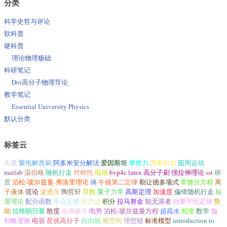
分类
科学史哲与评论
软科普
硬科普
理论物理极础
科研笔记
Doi高分子物理导论
教学笔记
Essential University Physics
默认分类
标签云
矢量
聚电解质刷
阿多米安分解法
爱因斯坦
摩擦力
万有引力
圆周运动
matlab
温伯格
随机行走
对称性
电场
bvp4c
latex
高分子刷
强拉伸理论
sst
梯
度
泊松-玻尔兹曼-弗洛里理论
熵
牛顿第二定律
勒让德多项式
常微分方程
离
子液体
弦论
渗透压
陶哲轩
导数
量子力学
高斯定理
加速度
偏倚随机行走
标
度理论
配分函数
库仑定律
引力波
积分
拉马努金
知无涯者
动量守恒定律
势
能
拉格朗日量
散度
电偶极子
电势
泊松-玻尔兹曼方程
超疏水
相变
数学
伽
利略变换
电容
星状高分子
自由能
相空间
理想链
标准模型
introduction to