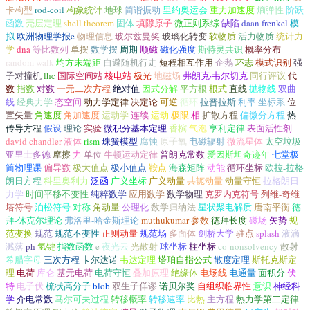
卡构型
rod-coil
构象统计
地球
简谐振动
里约奥运会
重力加速度
熵弹性
阶跃
函数
壳层定理
shell theorem
固体
填隙原子
微正则系综
缺陷
daan frenkel
模
拟
欧洲物理学报e
物理信息
玻尔兹曼奖
玻璃化转变
软物质
活力物质
统计力
学
dna
等比数列
单摆
数学摆
周期
顺磁
磁化强度
斯特灵共识
概率分布
random walk
均方末端距
自避随机行走
短程相互作用
企鹅
环志
模式识别
强
子对撞机
lhc
国际空间站
核电站
极光
地磁场
弗朗克·韦尔切克
同行评议
代
数
指数
对数
一元二次方程
绝对值
因式分解
平方根
根式
直线
抛物线
双曲
线
经典力学
态空间
动力学定律
决定论
可逆
循环
拉普拉斯
利率
坐标系
位
置矢量
角速度
角加速度
运动学
连续
运动
极限
相
扩散方程
偏微分方程
热
传导方程
假设
理论
实验
微积分基本定理
香槟
气泡
亨利定律
表面活性剂
david chandler
液体
rism
珠簧模型
腐蚀
原子氧
电磁辐射
微流星体
太空垃圾
亚里士多德
摩擦
力
单位
牛顿运动定律
普朗克常数
爱因斯坦奇迹年
七堂极
简物理课
偏导数
极大值点
极小值点
鞍点
海森矩阵
动能
循环坐标
欧拉-拉格
朗日方程
科里奥利力
泛函
广义坐标
广义动量
共轭动量
动量守恒
拉格朗日
力学
时间平移不变性
纯粹数学
应用数学
数学物理
克罗内克符号
列维-奇维
塔符号
泊松符号
对称
角动量
公理化
数学归纳法
星状聚电解质
唐南平衡
德
拜-休克尔理论
弗洛里-哈金斯理论
muthukumar 参数
德拜长度
磁场
矢势
规
范变换
规范
规范不变性
正则动量
规范场
多面体
剑桥大学
驻点
splash
液滴
溅落
ph
氢键
指数函数
e
夜光云
光散射
球坐标
柱坐标
co-nonsolvency
散射
希腊字母
三次方程
卡尔达诺
韦达定理
塔珀自指公式
散度定理
斯托克斯定
理
电荷
库仑
基元电荷
电荷守恒
叠加原理
绝缘体
电场线
电通量
面积分
伏
特
电子伏
梳状高分子
blob
双生子佯谬
诺贝尔奖
自组织临界性
意识
神经科
学
介电常数
马尔可夫过程
转移概率
转移速率
比热
主方程
热力学第二定律