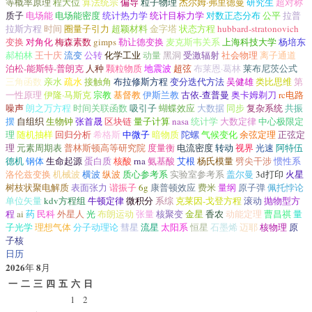
等概率原理
程大位
算法统宗
偏导
粒子物理
杰尔姆·弗里德曼
研究生
超对称
质子
电场能
电场能密度
统计热力学
统计目标力学
对数正态分布
公平
拉普
拉斯方程
时间
圈量子引力
超颖材料
金字塔
状态方程
hubbard-stratonovich
变换
对角化
梅森素数
gimps
勒让德变换
麦克斯韦关系
上海科技大学
杨培东
郝柏林
王十庆
流变
公转
化学工业
动量
黑洞
受激辐射
社会物理
离子通道
泊松-能斯特-普朗克
人种
颗粒物质
地震波
超弦
布莱恩·葛林
莱布尼茨公式
三角函数
亲水
疏水
接触角
布拉修斯方程
变分迭代方法
吴健雄
类比思维
第
一性原理
伊隆·马斯克
宗教
基督教
伊斯兰教
古依-查普曼
奥卡姆剃刀
rc电路
噪声
朗之万方程
时间关联函数
吸引子
蝴蝶效应
大数据
同步
复杂系统
共振
摆
自组织
生物钟
张首晟
区块链
量子计算
nasa
统计学
大数定律
中心极限定
理
随机抽样
回归分析
希格斯
中微子
暗物质
陀螺
气候变化
余弦定理
正弦定
理
元素周期表
普林斯顿高等研究院
度量衡
电流密度
转动
视界
光速
阿特伍
德机
钢体
生命起源
蛋白质
核酸
rna
氨基酸
艾根
杨氏模量
劈尖干涉
惯性系
洛伦兹变换
机械波
横波
纵波
质心参考系
实验室参考系
盖尔曼
3d打印
火星
树枝状聚电解质
表面张力
谐振子
6g
康普顿效应
费米
量纲
原子弹
佩托悖论
单位矢量
kdv方程组
牛顿定律
微积分
系综
克莱因-戈登方程
滚动
抛物型方
程
ai
药
民科
外星人
光
布朗运动
张量
核聚变
金星
香农
动能定理
曹昌祺
量
子光学
理想气体
分子动理论
彗星
流星
太阳系
恒星
石墨烯
迈耶
核物理
原
子核
日历
2026
8
年
月
一
二
三
四
五
六
日
1
2