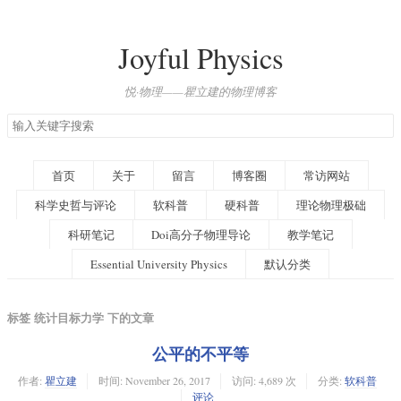
Joyful Physics
悦·物理——瞿立建的物理博客
搜
索
关
键
首页
关于
留言
博客圈
常访网站
字
科学史哲与评论
软科普
硬科普
理论物理极础
科研笔记
Doi高分子物理导论
教学笔记
Essential University Physics
默认分类
标签 统计目标力学 下的文章
公平的不平等
作者:
瞿立建
时间:
November 26, 2017
访问: 4,689 次
分类:
软科普
评论