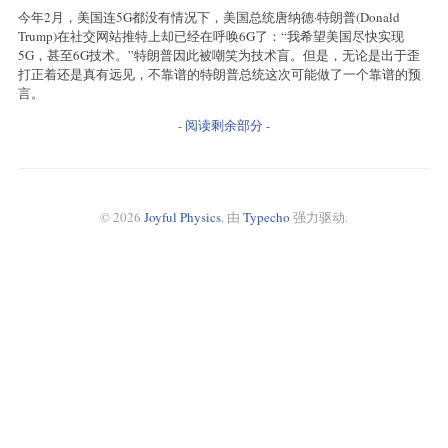
今年2月，美国连5G都没有情况下，美国总统唐纳德·特朗普(Donald
Trump)在社交网站推特上却已经在呼唤6G了：“我希望美国尽快实现
5G，甚至6G技术。”特朗普因此被嘲笑为技术盲。但是，无论是出于歪
打正着还是真有远见，不靠谱的特朗普总统这次可能做了一个靠谱的预
言。
- 阅读剩余部分 -
© 2026
Joyful Physics
. 由
Typecho
强力驱动.