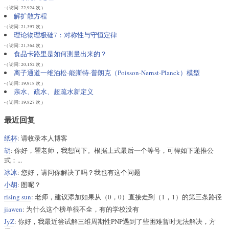
- ( 访问: 22,924 次 )
解扩散方程
- ( 访问: 21,397 次 )
理论物理极础7：对称性与守恒定律
- ( 访问: 21,364 次 )
食品卡路里是如何测量出来的？
- ( 访问: 20,152 次 )
离子通道一维泊松-能斯特-普朗克（Poisson-Nernst-Planck）模型
- ( 访问: 19,918 次 )
亲水、疏水、超疏水新定义
- ( 访问: 19,827 次 )
最近回复
纸杯
: 请收录本人博客
胡
: 你好，瞿老师，我想问下。根据上式最后一个等号，可得如下递推公
式：...
冰冰
: 您好，请问你解决了吗？我也有这个问题
小胡
: 图呢？
rising sun
: 老师，建议添加如果从（0，0）直接走到（1，1）的第三条路径
jiawen
: 为什么这个榜单很不全，有的学校没有
JyZ
: 你好，我最近尝试解三维周期性PNP遇到了些困难暂时无法解决，方