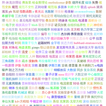
拜-休克尔理论
弗洛里-哈金斯理论
muthukumar 参数
德拜长度
磁场
矢势
规
范变换
规范
规范不变性
正则动量
规范场
多面体
剑桥大学
驻点
splash
液滴
溅落
ph
氢键
指数函数
e
夜光云
光散射
球坐标
柱坐标
co-nonsolvency
散射
希腊字母
三次方程
卡尔达诺
韦达定理
塔珀自指公式
散度定理
斯托克斯定
理
电荷
库仑
基元电荷
电荷守恒
叠加原理
绝缘体
电场线
电通量
面积分
伏
特
电子伏
梳状高分子
blob
双生子佯谬
诺贝尔奖
自组织临界性
意识
神经科
学
介电常数
马尔可夫过程
转移概率
转移速率
比热
主方程
热力学第二定律
等概率原理
程大位
算法统宗
偏导
粒子物理
杰尔姆·弗里德曼
研究生
超对称
质子
电场能
电场能密度
统计热力学
统计目标力学
对数正态分布
公平
拉普
拉斯方程
时间
圈量子引力
超颖材料
金字塔
状态方程
hubbard-stratonovich
变换
对角化
梅森素数
gimps
勒让德变换
麦克斯韦关系
上海科技大学
杨培东
郝柏林
王十庆
流变
公转
化学工业
动量
黑洞
受激辐射
社会物理
离子通道
泊松-能斯特-普朗克
人种
颗粒物质
地震波
超弦
布莱恩·葛林
莱布尼茨公式
三角函数
亲水
疏水
接触角
布拉修斯方程
变分迭代方法
吴健雄
类比思维
第
一性原理
伊隆·马斯克
宗教
基督教
伊斯兰教
古依-查普曼
奥卡姆剃刀
rc电路
噪声
朗之万方程
时间关联函数
吸引子
蝴蝶效应
大数据
同步
复杂系统
共振
摆
自组织
生物钟
张首晟
区块链
量子计算
nasa
统计学
大数定律
中心极限定
理
随机抽样
回归分析
希格斯
中微子
暗物质
陀螺
气候变化
余弦定理
正弦定
理
元素周期表
普林斯顿高等研究院
度量衡
电流密度
转动
视界
光速
阿特伍
德机
钢体
生命起源
蛋白质
核酸
rna
氨基酸
艾根
杨氏模量
劈尖干涉
惯性系
洛伦兹变换
机械波
横波
纵波
质心参考系
实验室参考系
盖尔曼
3d打印
火星
树枝状聚电解质
表面张力
谐振子
6g
康普顿效应
费米
量纲
原子弹
佩托悖论
单位矢量
kdv方程组
牛顿定律
微积分
系综
克莱因-戈登方程
滚动
抛物型方
程
ai
药
民科
外星人
光
布朗运动
张量
核聚变
金星
香农
动能定理
曹昌祺
量