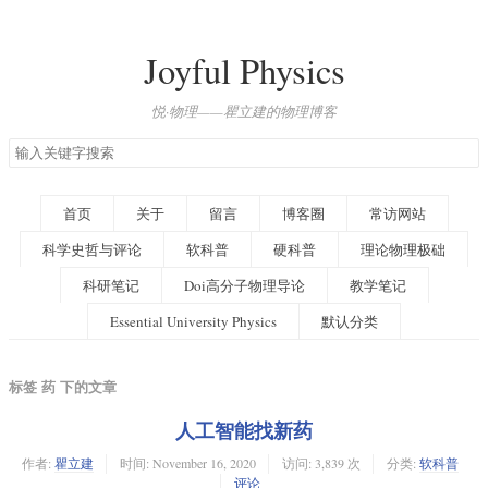
Joyful Physics
悦·物理——瞿立建的物理博客
搜
索
关
键
首页
关于
留言
博客圈
常访网站
字
科学史哲与评论
软科普
硬科普
理论物理极础
科研笔记
Doi高分子物理导论
教学笔记
Essential University Physics
默认分类
标签 药 下的文章
人工智能找新药
作者:
瞿立建
时间:
November 16, 2020
访问: 3,839 次
分类:
软科普
评论