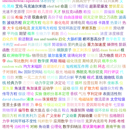
smoluchowski equation
体积转变
导电塑料
共轭高分子
半导体
白川英树
艾
伦·黑格
艾伦·马克迪尔米德
oled
led
命题
公理
博弈论
超新星爆发
蟹状星云
光速不变原理
贝叶斯
欧几里得
天才
狄拉克δ函数
欧拉
偏振片
圆偏振
线偏
振
起偏
检偏
力谱
双曲余切
高分子链
自由连接链
胡克定律
朗之万函数
波函
数
波动方程
薛定谔方程
电容率
极化电荷
束缚电荷
电位移
卡路里
热量计
热
量
大卡
位移电流
麦克斯韦方程组
安培环路定理
摩擦系数
滚动摩擦
滑动摩
擦
平均值
期望
概率
生物力学
耗散
质心
biased random walk
浓度
浓度梯度
趋化作用
前进翻滚
run and tumble
趋化
大肠杆菌
桥环形高分子
数学教育
发
卡构型
rod-coil
构象统计
地球
简谐振动
里约奥运会
重力加速度
熵弹性
阶跃
函数
壳层定理
shell theorem
固体
填隙原子
微正则系综
缺陷
daan frenkel
模
拟
欧洲物理学报e
物理信息
玻尔兹曼奖
玻璃化转变
软物质
活力物质
统计力
学
dna
等比数列
单摆
数学摆
周期
顺磁
磁化强度
斯特灵共识
概率分布
random walk
均方末端距
自避随机行走
短程相互作用
企鹅
环志
模式识别
强
子对撞机
lhc
国际空间站
核电站
极光
地磁场
弗朗克·韦尔切克
同行评议
代
数
指数
对数
一元二次方程
绝对值
因式分解
平方根
根式
直线
抛物线
双曲
线
经典力学
态空间
动力学定律
决定论
可逆
循环
拉普拉斯
利率
坐标系
位
置矢量
角速度
角加速度
运动学
连续
运动
极限
相
扩散方程
偏微分方程
热
传导方程
假设
理论
实验
微积分基本定理
香槟
气泡
亨利定律
表面活性剂
david chandler
液体
rism
珠簧模型
腐蚀
原子氧
电磁辐射
微流星体
太空垃圾
亚里士多德
摩擦
力
单位
牛顿运动定律
普朗克常数
爱因斯坦奇迹年
七堂极
简物理课
偏导数
极大值点
极小值点
鞍点
海森矩阵
动能
循环坐标
欧拉-拉格
朗日方程
科里奥利力
泛函
广义坐标
广义动量
共轭动量
动量守恒
拉格朗日
力学
时间平移不变性
纯粹数学
应用数学
数学物理
克罗内克符号
列维-奇维
塔符号
泊松符号
对称
角动量
公理化
数学归纳法
星状聚电解质
唐南平衡
德