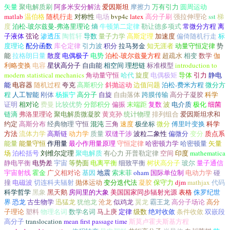
矢量
聚电解质刷
阿多米安分解法
爱因斯坦
摩擦力
万有引力
圆周运动
matlab
温伯格
随机行走
对称性
电场
bvp4c
latex
高分子刷
强拉伸理论
sst
梯
度
泊松-玻尔兹曼-弗洛里理论
熵
牛顿第二定律
勒让德多项式
常微分方程
离
子液体
弦论
渗透压
陶哲轩
导数
量子力学
高斯定理
加速度
偏倚随机行走
标
度理论
配分函数
库仑定律
引力波
积分
拉马努金
知无涯者
动量守恒定律
势
能
拉格朗日量
散度
电偶极子
电势
泊松-玻尔兹曼方程
超疏水
相变
数学
伽
利略变换
电容
星状高分子
自由能
相空间
理想链
标准模型
introduction to
modern statistical mechanics
角动量守恒
哈代
旋度
电偶极矩
导体
引力
静电
能
电容器
随机过程
夸克
高斯积分
斜抛运动
边值问题
泊松-费米方程
微分方
程
人工智能
刚体
杨振宁
高分子
自旋
自由落体
跨膜传输
高分子凝胶
科学
证明
相对论
费曼
比较优势
分部积分
偏振
末端距
复数
波
电介质
极化
细菌
链滴
弗洛里理论
聚电解质微凝胶
黄克孙
统计物理
排列组合
爱因斯坦求和
约定
高斯分布
经典物理
守恒
混沌
三角
速度
极坐标
微分
傅里叶变换
科学
方法
流体力学
高斯链
动力学
质量
双缝干涉
波粒二象性
偏微分
变分
质点系
能量
能量守恒
作用量
最小作用量原理
守恒定律
哈密顿力学
哈密顿量
矢量
场
泊松括号
刘维尔定理
聚电解质
有心力
开普勒定律
空间
印度
mathematica
静电平衡
电势差
宇宙
等势面
电离平衡
细致平衡
树状高分子
玻尔
量子通信
宇宙射线
霍金
广义相对论
基因
地震
索末菲
oham
国际单位制
电动力学
碰
撞
电磁波
切连科夫辐射
抛体运动
变分迭代法
凝胶
保守力
djm
mathjax
代码
科学哲学
黑象
黑天鹅
房间里的大象
美国国家同步辐射光源
表格
侏罗纪世
界
恐龙
古生物学
迅猛龙
犹他龙
沧龙
似鸡龙
翼龙
霸王龙
高分子场论
高分
子理论
塑料
物理名词
数学名词
马上庚
定律
级数
绝对收敛
条件收敛
双嵌段
高分子
translocation
mean first passage time
斯莫卢霍夫斯基方程