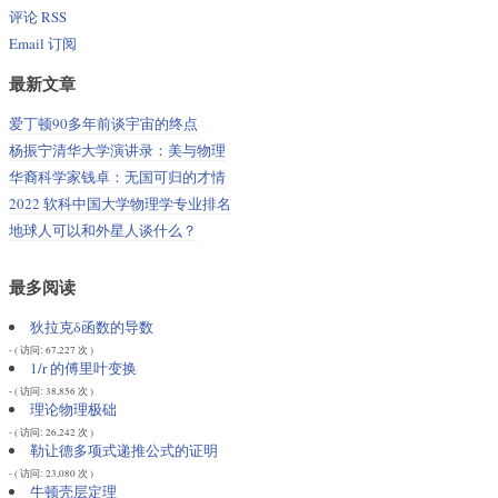
评论 RSS
Email 订阅
最新文章
爱丁顿90多年前谈宇宙的终点
杨振宁清华大学演讲录：美与物理
华裔科学家钱卓：无国可归的才情
2022 软科中国大学物理学专业排名
地球人可以和外星人谈什么？
最多阅读
狄拉克δ函数的导数
- ( 访问: 67,227 次 )
1/r 的傅里叶变换
- ( 访问: 38,856 次 )
理论物理极础
- ( 访问: 26,242 次 )
勒让德多项式递推公式的证明
- ( 访问: 23,080 次 )
牛顿壳层定理