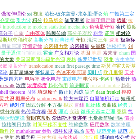
强拉伸理论
sst
梯度
泊松-玻尔兹曼-弗洛里理论
熵
牛顿第二定
仑定律
引力波
积分
拉马努金
知无涯者
动量守恒定律
势能
拉
型
introduction to modern statistical mechanics
角动量守恒
哈代
旋度
高分子
自旋
自由落体
跨膜传输
高分子凝胶
科学
证明
相对论
因斯坦求和约定
高斯分布
经典物理
守恒
混沌
三角
速度
极坐标
作用量原理
守恒定律
哈密顿力学
哈密顿量
矢量场
泊松括号
刘
量子通信
宇宙射线
霍金
广义相对论
基因
地震
索末菲
oham
国
的大象
美国国家同步辐射光源
表格
侏罗纪世界
恐龙
古生物学
双嵌段高分子
translocation
mean first passage time
斯莫卢霍夫斯基
弈论
超新星爆发
蟹状星云
光速不变原理
贝叶斯
欧几里得
天才
薛定谔方程
电容率
极化电荷
束缚电荷
电位移
卡路里
热量计
热
om walk
浓度
浓度梯度
趋化作用
前进翻滚
run and tumble
趋化
shell theorem
固体
填隙原子
微正则系综
缺陷
daan frenkel
模拟
灵共识
概率分布
random walk
均方末端距
自避随机行走
短程相
方程
绝对值
因式分解
平方根
根式
直线
抛物线
双曲线
经典力
微分方程
热传导方程
假设
理论
实验
微积分基本定理
香槟
气
顿运动定律
普朗克常数
爱因斯坦奇迹年
七堂极简物理课
偏导
恒
拉格朗日力学
时间平移不变性
纯粹数学
应用数学
数学物理
金斯理论
muthukumar 参数
德拜长度
磁场
矢势
规范变换
规范
规
cy
散射
希腊字母
三次方程
卡尔达诺
韦达定理
塔珀自指公式
散