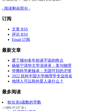
- 阅读剩余部分 -
订阅
文章 RSS
评论 RSS
Email 订阅
最新文章
爱丁顿90多年前谈宇宙的终点
杨振宁清华大学演讲录：美与物理
华裔科学家钱卓：无国可归的才情
2022 软科中国大学物理学专业排名
地球人可以和外星人谈什么？
最多阅读
狄拉克δ函数的导数
- ( 访问: 67,227 次 )