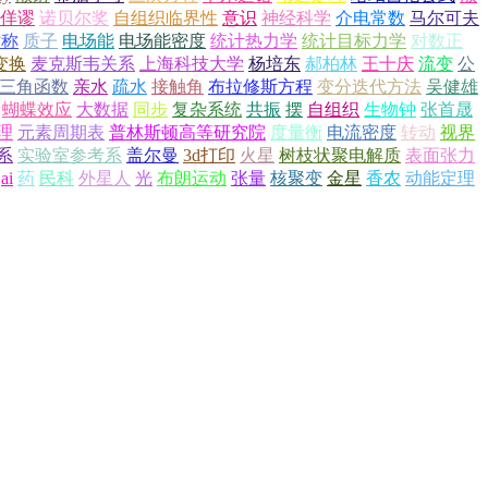
佯谬
诺贝尔奖
自组织临界性
意识
神经科学
介电常数
马尔可夫
对称
质子
电场能
电场能密度
统计热力学
统计目标力学
对数正
变换
麦克斯韦关系
上海科技大学
杨培东
郝柏林
王十庆
流变
公
三角函数
亲水
疏水
接触角
布拉修斯方程
变分迭代方法
吴健雄
蝴蝶效应
大数据
同步
复杂系统
共振
摆
自组织
生物钟
张首晟
理
元素周期表
普林斯顿高等研究院
度量衡
电流密度
转动
视界
系
实验室参考系
盖尔曼
3d打印
火星
树枝状聚电解质
表面张力
ai
药
民科
外星人
光
布朗运动
张量
核聚变
金星
香农
动能定理