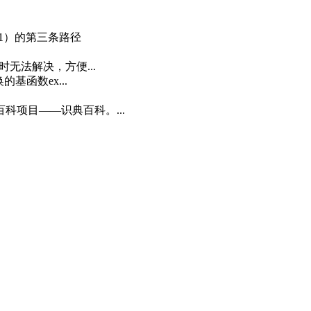
，1）的第三条路径
无法解决，方便...
基函数ex...
科项目——识典百科。...