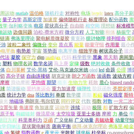
周运动
matlab
温伯格
随机行走
对称性
电场
bvp4c
latex
高分子刷
数
量子力学
高斯定理
加速度
偏倚随机行走
标度理论
配分函数
库
数学
伽利略变换
电容
星状高分子
自由能
相空间
理想链
标准模
抛运动
边值问题
泊松-费米方程
微分方程
人工智能
刚体
杨振宁
链滴
弗洛里理论
聚电解质微凝胶
黄克孙
统计物理
排列组合
爱
干涉
波粒二象性
偏微分
变分
质点系
能量
能量守恒
作用量
最小
静电平衡
电势差
宇宙
等势面
电离平衡
细致平衡
树状高分子
玻尔
代法
凝胶
保守力
djm
mathjax
代码
科学哲学
黑象
黑天鹅
房间里
论
塑料
物理名词
数学名词
马上庚
定律
级数
绝对收敛
条件收敛
导体
白川英树
艾伦·黑格
艾伦·马克迪尔米德
oled
led
命题
公理
博
切
高分子链
自由连接链
胡克定律
朗之万函数
波函数
波动方程
摩擦
滑动摩擦
平均值
期望
概率
生物力学
耗散
质心
biased rand
地球
简谐振动
里约奥运会
重力加速度
熵弹性
阶跃函数
壳层定理
物质
统计力学
dna
等比数列
单摆
数学摆
周期
顺磁
磁化强度
斯特
极光
地磁场
弗朗克·韦尔切克
同行评议
代数
指数
对数
一元二次
位置矢量
角速度
角加速度
运动学
连续
运动
极限
相
扩散方程
偏
原子氧
电磁辐射
微流星体
太空垃圾
亚里士多德
摩擦
力
单位
牛
朗日方程
科里奥利力
泛函
广义坐标
广义动量
共轭动量
动量守
数学归纳法
星状聚电解质
唐南平衡
德拜-休克尔理论
弗洛里-哈
落
ph
氢键
指数函数
e
夜光云
光散射
球坐标
柱坐标
co-nonsolven