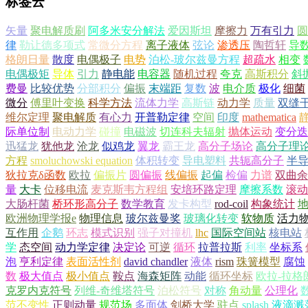
标签云
矢量
聚电解质刷
阿多米安分解法
爱因斯坦
摩擦力
万有引力
圆
律
勒让德多项式
常微分方程
离子液体
弦论
渗透压
陶哲轩
导
格朗日量
散度
电偶极子
电势
泊松-玻尔兹曼方程
超疏水
相变
电偶极矩
导体
引力
静电能
电容器
随机过程
夸克
高斯积分
斜
费曼
比较优势
分部积分
偏振
末端距
复数
波
电介质
极化
细菌
微分
傅里叶变换
科学方法
流体力学
高斯链
动力学
质量
双缝
维尔定理
聚电解质
有心力
开普勒定律
空间
印度
mathematica
际单位制
电动力学
碰撞
电磁波
切连科夫辐射
抛体运动
变分迭
迅猛龙
犹他龙
沧龙
似鸡龙
翼龙
霸王龙
高分子场论
高分子理
方程
smoluchowski equation
体积转变
导电塑料
共轭高分子
半
狄拉克δ函数
欧拉
偏振片
圆偏振
线偏振
起偏
检偏
力谱
双曲余
量
大卡
位移电流
麦克斯韦方程组
安培环路定理
摩擦系数
滚动
大肠杆菌
桥环形高分子
数学教育
发卡构型
rod-coil
构象统计
欧洲物理学报e
物理信息
玻尔兹曼奖
玻璃化转变
软物质
活力
互作用
企鹅
环志
模式识别
强子对撞机
lhc
国际空间站
核电站
学
态空间
动力学定律
决定论
可逆
循环
拉普拉斯
利率
坐标系
泡
亨利定律
表面活性剂
david chandler
液体
rism
珠簧模型
腐蚀
数
极大值点
极小值点
鞍点
海森矩阵
动能
循环坐标
欧拉-拉格
克罗内克符号
列维-奇维塔符号
泊松符号
对称
角动量
公理化
范不变性
正则动量
规范场
多面体
剑桥大学
驻点
splash
液滴溅