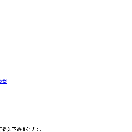
）模型
得如下递推公式：...