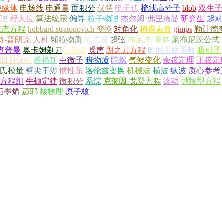
绝缘体
电场线
电通量
面积分
伏特
电子伏
梳状高分子
blob
双生子
理
程大位
算法统宗
偏导
粒子物理
杰尔姆·弗里德曼
研究生
超
状态方程
hubbard-stratonovich 变换
对角化
梅森素数
gimps
勒让德
特-普朗克
人种
颗粒物质
地震波
超弦
布莱恩·葛林
莱布尼茨公式
查普曼
奥卡姆剃刀
rc电路
噪声
朗之万方程
时间关联函数
吸引子
回归分析
希格斯
中微子
暗物质
陀螺
气候变化
余弦定理
正弦定
氏模量
劈尖干涉
惯性系
洛伦兹变换
机械波
横波
纵波
质心参考
v方程组
牛顿定律
微积分
系综
克莱因-戈登方程
滚动
抛物型方程
石墨烯
迈耶
核物理
原子核