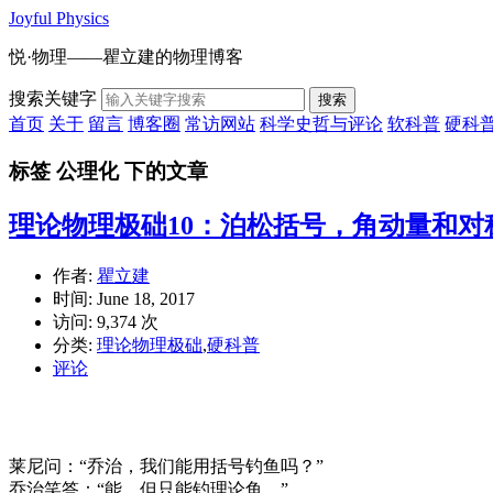
Joyful Physics
悦·物理——瞿立建的物理博客
搜索关键字
搜索
首页
关于
留言
博客圈
常访网站
科学史哲与评论
软科普
硬科
标签 公理化 下的文章
理论物理极础10：泊松括号，角动量和对
作者:
瞿立建
时间:
June 18, 2017
访问: 9,374 次
分类:
理论物理极础
,
硬科普
评论
莱尼问：“乔治，我们能用括号钓鱼吗？”
乔治笑答：“能，但只能钓理论鱼。”