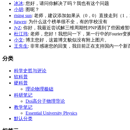
冰冰
: 您好，请问你解决了吗？我也有这个问题
小胡
: 图呢？
rising sun
: 老师，建议添加如果从（0，0）直接走到（1
jiawen
: 为什么这个榜单很不全，有的学校没有
JyZ
: 你好，我最近尝试解三维周期性PNP遇到了些困难暂时
杜江玮
: 老师，您好！我想问一下，第一行中的Fourier变换的
小文
: 博主您好，这篇博文貌似没有附上图片。
王先生
: 非常感谢您的回复，我目前正在支持国内一个新百
分类
科学史哲与评论
软科普
硬科普
理论物理极础
科研笔记
Doi高分子物理导论
教学笔记
Essential University Physics
默认分类