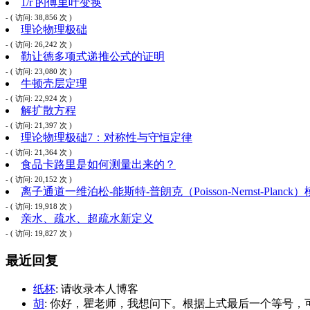
1/r 的傅里叶变换
- ( 访问: 38,856 次 )
理论物理极础
- ( 访问: 26,242 次 )
勒让德多项式递推公式的证明
- ( 访问: 23,080 次 )
牛顿壳层定理
- ( 访问: 22,924 次 )
解扩散方程
- ( 访问: 21,397 次 )
理论物理极础7：对称性与守恒定律
- ( 访问: 21,364 次 )
食品卡路里是如何测量出来的？
- ( 访问: 20,152 次 )
离子通道一维泊松-能斯特-普朗克（Poisson-Nernst-Planck
- ( 访问: 19,918 次 )
亲水、疏水、超疏水新定义
- ( 访问: 19,827 次 )
最近回复
纸杯
: 请收录本人博客
胡
: 你好，瞿老师，我想问下。根据上式最后一个等号，可