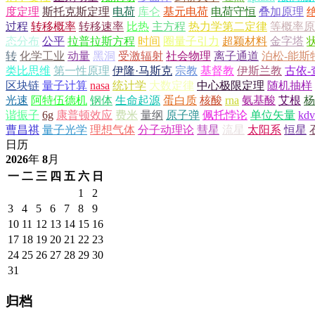
度定理
斯托克斯定理
电荷
库仑
基元电荷
电荷守恒
叠加原理
过程
转移概率
转移速率
比热
主方程
热力学第二定律
等概率原
态分布
公平
拉普拉斯方程
时间
圈量子引力
超颖材料
金字塔
转
化学工业
动量
黑洞
受激辐射
社会物理
离子通道
泊松-能斯
类比思维
第一性原理
伊隆·马斯克
宗教
基督教
伊斯兰教
古依-
区块链
量子计算
nasa
统计学
大数定律
中心极限定理
随机抽样
光速
阿特伍德机
钢体
生命起源
蛋白质
核酸
rna
氨基酸
艾根
杨
谐振子
6g
康普顿效应
费米
量纲
原子弹
佩托悖论
单位矢量
kd
曹昌祺
量子光学
理想气体
分子动理论
彗星
流星
太阳系
恒星
日历
2026
年
8
月
一
二
三
四
五
六
日
1
2
3
4
5
6
7
8
9
10
11
12
13
14
15
16
17
18
19
20
21
22
23
24
25
26
27
28
29
30
31
归档