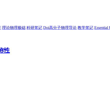
普
理论物理极础
科研笔记
Doi高分子物理导论
教学笔记
Essential 
称性