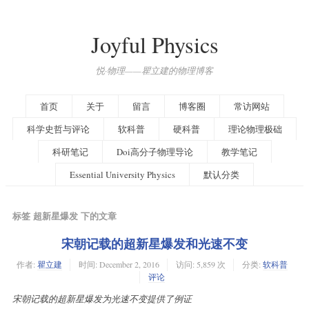
Joyful Physics
悦·物理——瞿立建的物理博客
首页
关于
留言
博客圈
常访网站
科学史哲与评论
软科普
硬科普
理论物理极础
科研笔记
Doi高分子物理导论
教学笔记
Essential University Physics
默认分类
标签 超新星爆发 下的文章
宋朝记载的超新星爆发和光速不变
作者:
瞿立建
时间:
December 2, 2016
访问: 5,859 次
分类:
软科普
评论
宋朝记载的超新星爆发为光速不变提供了例证