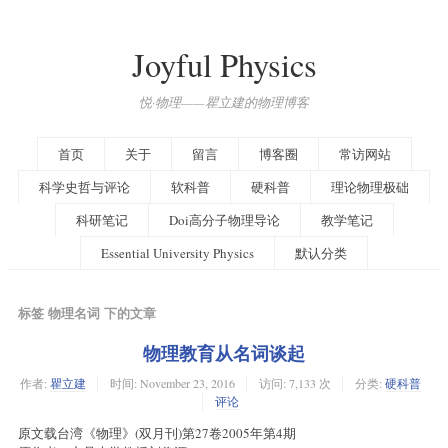
Joyful Physics
悦·物理——瞿立建的物理博客
首页
关于
留言
博客圈
常访网站
科学史哲与评论
软科普
硬科普
理论物理极础
科研笔记
Doi高分子物理导论
教学笔记
Essential University Physics
默认分类
标签 物理名词 下的文章
物理教育从名词谈起
作者:
瞿立建
时间:
November 23, 2016
访问: 7,133 次
分类:
硬科普
评论
原文载台湾《物理》(双月刊)第27卷2005年第4期