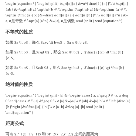
\begin{equation*} \begin{split} \sqrt[n]{a} &=a^{\frac{1}{n}}\\ \\ \sqrt[n]
{ab} &=\sqrt[n]{a} \sqrt[n]{b}\\ \\ \sqrt[m]{\sqrt[n]{a}}&=\sqrt[mn]{a}\\ \\
\sqrt[n]{\frac{a}{b}}&=\frac{\sqrt[n]{a}}{\sqrt[n]{b}}\\ \\ \sqrt[n]{a^n} &=
a, n是奇数 \\ \sqrt[n]{a^n} &= |a|, n是偶数 \end{split} \end{equation*}
不等式的性质
如果 $a \lt b$，那么 $a+c \lt b+c$， $a-c \lt b-c$。
如果 $a \lt b$，且$c\gt 0$，那么 $ac \lt bc$， $\frac{a}{c} \lt \frac{b}
{c}$。
如果 $a \lt b$，且$c\lt 0$，那么 $ac \gt bc$， $\frac{a}{c} \gt \frac{b}
{c}$。
绝对值的性质
\begin{equation*} \begin{split} |a| &=\begin{cases} a, a \geq 0 \\ -a, a \leq
0 \end{cases}\\ \\ |a| &\geq 0 \\ \\ |a| &=|-a| \\ \\ |ab| &=|a| |b|\\ \\ \left |\frac{a}
{b}\right |&=\frac{|a|}{|b|}\\ \\ |a+b| &\leq |a|+|b| \end{split}
\end{equation*}
距离公式
两点 $P_1(x_1,y_1)$ 和 $P_2(x_2,y_2)$ 之间的距离为