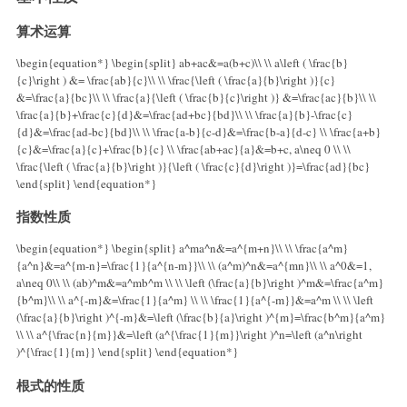
算术运算
\begin{equation*} \begin{split} ab+ac&=a(b+c)\\ \\ a\left ( \frac{b}
{c}\right ) &= \frac{ab}{c}\\ \\ \frac{\left ( \frac{a}{b}\right )}{c}
&=\frac{a}{bc}\\ \\ \frac{a}{\left ( \frac{b}{c}\right )} &=\frac{ac}{b}\\ \\
\frac{a}{b}+\frac{c}{d}&=\frac{ad+bc}{bd}\\ \\ \frac{a}{b}-\frac{c}
{d}&=\frac{ad-bc}{bd}\\ \\ \frac{a-b}{c-d}&=\frac{b-a}{d-c} \\ \frac{a+b}
{c}&=\frac{a}{c}+\frac{b}{c} \\ \frac{ab+ac}{a}&=b+c, a\neq 0 \\ \\
\frac{\left ( \frac{a}{b}\right )}{\left ( \frac{c}{d}\right )}=\frac{ad}{bc}
\end{split} \end{equation*}
指数性质
\begin{equation*} \begin{split} a^ma^n&=a^{m+n}\\ \\ \frac{a^m}
{a^n}&=a^{m-n}=\frac{1}{a^{n-m}}\\ \\ (a^m)^n&=a^{mn}\\ \\ a^0&=1,
a\neq 0\\ \\ (ab)^m&=a^mb^m \\ \\ \left (\frac{a}{b}\right )^m&=\frac{a^m}
{b^m}\\ \\ a^{-m}&=\frac{1}{a^m} \\ \\ \frac{1}{a^{-m}}&=a^m \\ \\ \left
(\frac{a}{b}\right )^{-m}&=\left (\frac{b}{a}\right )^{m}=\frac{b^m}{a^m}
\\ \\ a^{\frac{n}{m}}&=\left (a^{\frac{1}{m}}\right )^n=\left (a^n\right
)^{\frac{1}{m}} \end{split} \end{equation*}
根式的性质