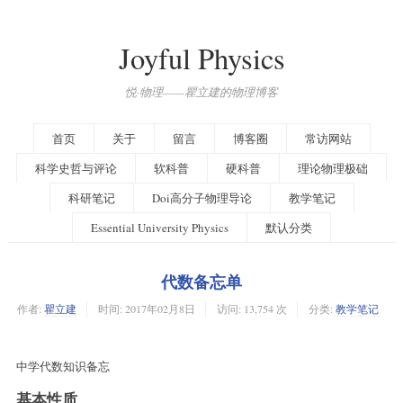
Joyful Physics
悦·物理——瞿立建的物理博客
首页
关于
留言
博客圈
常访网站
科学史哲与评论
软科普
硬科普
理论物理极础
科研笔记
Doi高分子物理导论
教学笔记
Essential University Physics
默认分类
代数备忘单
作者:
瞿立建
时间:
2017年02月8日
访问: 13,754 次
分类:
教学笔记
中学代数知识备忘
基本性质