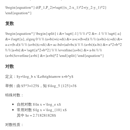
\begin{equation*} d(P_1,P_2)=\sqrt{(x_2-x_1)^2+(y_2-y_1)^2}
\end{equation*}
复数
\begin{equation*} \begin{split} i &= \sqrt{-1} \\ \\ i^2 &= -1 \\ \\ \sqrt{-a}
&= i\sqrt{a}, a\geq 0 \\ \\ (a+bi)+(c+di) &= a+c+(b+d)i \\ \\ (a+bi)-(c+di) &=
a-c+(b-d)i \\ \\ (a+bi)(c+di) &= ac-bd+(ad+bc)i \\ \\ (a+bi)(a-bi) &= a^2+b^2
\\ \\ |a+bi| &= \sqrt{a^2+b^2} \\ \\ \overline{a+bi} &= a-bi \\ \\
(a+bi)\overline{a+bi} &= |a+bi|^2 \end{split} \end{equation*}
对数
定义：$y=\log_b x \Leftrightarrow x=b^y$
举例：由 $5^3=125$，知 $\log_5 {125}=3$
特殊对数：
自然对数 $\ln x = \log_e x$
常用对数 $\lg x = \log_{10} x$
其中 $e = 2.718281828$
对数性质：