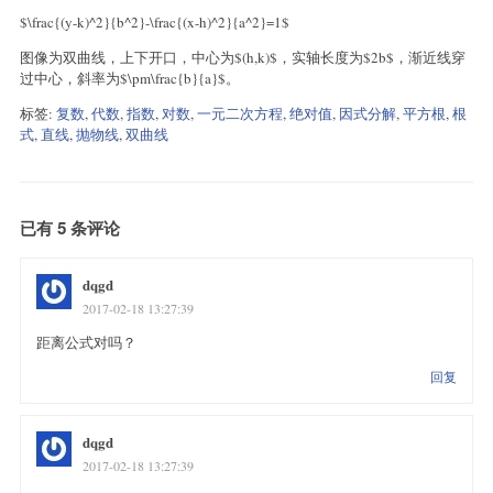
$\frac{(y-k)^2}{b^2}-\frac{(x-h)^2}{a^2}=1$
图像为双曲线，上下开口，中心为$(h,k)$，实轴长度为$2b$，渐近线穿
过中心，斜率为$\pm\frac{b}{a}$。
标签:
复数
,
代数
,
指数
,
对数
,
一元二次方程
,
绝对值
,
因式分解
,
平方根
,
根
式
,
直线
,
抛物线
,
双曲线
已有 5 条评论
dqgd
2017-02-18 13:27:39
距离公式对吗？
回复
dqgd
2017-02-18 13:27:39