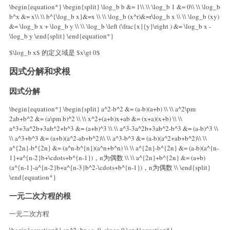
\begin{equation*} \begin{split} \log_b b &= 1\\ \\ \log_b 1 &= 0\\ \\ \log_b
b^x &= x\\ \\ b^{\log_b x}&=x \\ \\ \log_b (x^r)&=r\log_b x \\ \\ \log_b (xy)
&= \log_b x + \log_b y \\ \\ \log_b \left (\frac{x}{y}\right ) &= \log_b x -
\log_b y \end{split} \end{equation*}
$\log_b x$ 的定义域是 $x\gt 0$
因式分解和求根
因式分解
\begin{equation*} \begin{split} a^2-b^2 &= (a-b)(a+b) \\ \\ a^2\pm
2ab+b^2 &= (a\pm b)^2 \\ \\ x^2+(a+b)x+ab &= (x+a)(x+b) \\ \\
a^3+3a^2b+3ab^2+b^3 &= (a+b)^3 \\ \\ a^3-3a^2b+3ab^2-b^3 &= (a-b)^3 \\
\\ a^3+b^3 &= (a+b)(a^2-ab+b^2)\\ \\ a^3-b^3 &= (a-b)(a^2+ab+b^2)\\ \\
a^{2n}-b^{2n} &= (a^n-b^{n})(a^n+b^n) \\ \\ a^{2n}-b^{2n} &= (a-b)(a^{n-
1}+a^{n-2}b+\cdots+b^{n-1})，n为偶数 \\ \\ a^{2n}+b^{2n} &= (a+b)
(a^{n-1}-a^{n-2}b+a^{n-3}b^2-\cdots+b^{n-1})，n为偶数 \\ \end{split}
\end{equation*}
一元二次方程的根
一元二次方程