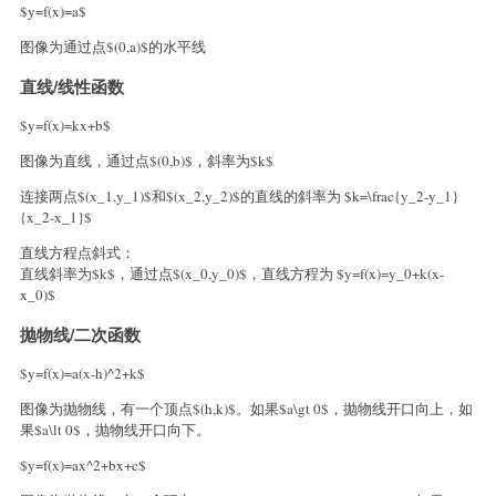
$y=f(x)=a$
图像为通过点$(0,a)$的水平线
直线/线性函数
$y=f(x)=kx+b$
图像为直线，通过点$(0,b)$，斜率为$k$
连接两点$(x_1,y_1)$和$(x_2,y_2)$的直线的斜率为 $k=\frac{y_2-y_1}
{x_2-x_1}$
直线方程点斜式：
直线斜率为$k$，通过点$(x_0,y_0)$，直线方程为 $y=f(x)=y_0+k(x-
x_0)$
抛物线/二次函数
$y=f(x)=a(x-h)^2+k$
图像为抛物线，有一个顶点$(h,k)$。如果$a\gt 0$，抛物线开口向上，如
果$a\lt 0$，抛物线开口向下。
$y=f(x)=ax^2+bx+c$