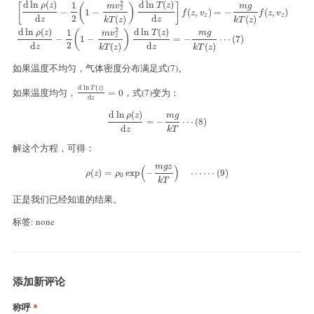
2
d
ln
(
)
d
ln
(
)
1
ρ
z
T
z
[
(
)
]
m
g
m
v
z
−
1
−
(
,
)
=
−
(
,
)
f
z
v
f
z
v
z
z
2
d
d
(
)
(
)
z
z
k
T
z
k
T
z
2
d
ln
(
)
d
ln
(
)
1
ρ
z
T
z
(
)
m
g
m
v
z
−
1
−
=
−
⋯
(
7
)
2
d
d
(
)
(
)
z
z
k
T
z
k
T
z
如果温度不均匀，气体密度分布满足式(7)。
d
ln
(
)
T
z
如果温度均匀，
，式(7)变为：
d
ln
T
(
z
)
d
z
=
0
=
0
d
z
d
ln
(
)
ρ
z
m
g
d
ln
ρ
(
z
)
d
z
=
−
m
g
k
T
⋯
(
8
)
=
−
⋯
(
8
)
d
z
k
T
解这个方程，可得：
m
g
z
(
)
ρ
(
z
)
=
ρ
0
exp
(
−
m
g
z
k
T
)
⋯
⋯
(
9
)
(
)
=
exp
−
⋯
⋯
(
9
)
ρ
z
ρ
0
k
T
正是我们已经知道的结果。
标签: none
添加新评论
称呼