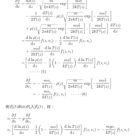
d
(
)
∂
ρ
z
[
]
f
m
v
m
√
z
=
⋅
exp
−
d
∂
2
(
)
2
(
)
z
z
π
k
T
z
k
T
z
−
−
−
−
−
−
−
2
d
(
)
1
T
z
[
]
m
v
m
√
z
−
⋅
(
)
exp
−
ρ
z
d
2
(
)
2
(
)
2
(
)
z
T
z
π
k
T
z
k
T
z
−
−
−
−
−
−
−
2
2
d
(
)
T
z
[
]
[
]
m
v
m
v
m
√
z
z
+
(
)
exp
−
⋅
ρ
z
2
d
2
(
)
2
(
)
2
(
)
z
π
k
T
z
k
T
z
k
T
z
∂
f
∂
z
=
d
ρ
(
z
)
d
z
⋅
m
2
π
k
T
(
z
)
exp
[
−
m
v
z
2
2
k
T
(
z
)
]
−
1
2
T
(
z
)
d
T
(
z
)
d
z
⋅
ρ
(
z
)
m
2
π
k
T
(
z
)
e
d
ln
(
)
d
ln
(
)
1
ρ
z
T
z
=
(
,
)
−
(
,
)
f
z
v
f
z
v
z
z
2
d
d
z
z
2
d
ln
(
)
T
z
m
v
z
+
(
,
)
f
z
v
z
d
2
(
)
z
k
T
z
2
d
ln
(
)
d
ln
(
)
1
ρ
z
T
z
[
(
)
]
m
v
z
=
−
1
−
(
,
)
f
z
v
z
2
d
d
(
)
z
z
k
T
z
⋯
⋯
(
5
)
−
−
−
−
−
−
−
2
∂
[
]
f
m
v
m
v
m
√
z
z
=
−
⋅
(
)
exp
−
ρ
z
∂
(
)
2
(
)
2
(
)
v
k
T
z
π
k
T
z
k
T
z
∂
f
∂
v
z
=
−
m
v
z
k
T
(
z
)
⋅
ρ
(
z
)
m
2
π
k
T
(
z
)
exp
[
−
m
v
z
2
2
k
T
(
z
)
]
=
−
m
v
z
k
T
(
z
)
f
(
z
,
v
z
m
v
z
=
−
(
,
)
⋯
⋯
(
6
)
f
z
v
z
(
)
k
T
z
将式(5)和(6)代入式(3)，得：
∂
∂
f
f
=
v
g
z
∂
∂
z
v
z
2
d
ln
(
)
d
ln
(
)
1
ρ
z
T
z
[
(
)
]
m
g
v
m
v
z
z
−
1
−
(
,
)
=
−
(
,
)
v
f
z
v
f
z
v
z
z
z
2
d
d
(
)
(
)
z
z
k
T
z
k
T
z
v
z
∂
f
∂
z
=
g
∂
f
∂
v
z
v
z
[
d
ln
ρ
(
z
)
d
z
−
1
2
(
1
−
m
v
z
2
k
T
(
z
)
)
d
ln
T
(
z
)
d
z
]
f
(
z
,
v
z
)
=
−
m
g
v
z
k
T
(
z
)
f
(