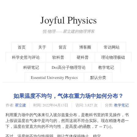
Joyful Physics
悦·物理——瞿立建的物理博客
首页
关于
留言
博客圈
常访网站
科学史哲与评论
软科普
硬科普
理论物理极础
科研笔记
Doi高分子物理导论
教学笔记
Essential University Physics
默认分类
如果温度不均匀，气体在重力场中如何分布？
作者:
瞿立建
时间:
2022年04月13日
访问: 3,827 次
分类:
教学笔记
利用重力场中的气体来引入玻尔兹曼分布，是教科书里的常见操作，书
上假设温度在气体中是均匀的，然而这就不符合实际。现在稍微考虑一
下，温度在竖直方向的不均匀性，是高度
的函数，
。
z
T
=
T
(
z
)
=
(
)
z
T
T
z
不过，温度的不均匀性很弱，能让气体保持静止、稳定。