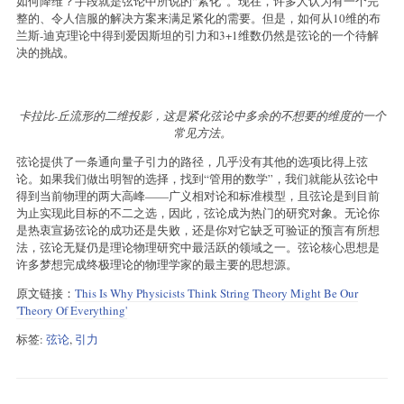
如何降维？手段就是弦论中所说的“紧化”。现在，许多人认为有一个完
整的、令人信服的解决方案来满足紧化的需要。但是，如何从10维的布
兰斯-迪克理论中得到爱因斯坦的引力和3+1维数仍然是弦论的一个待解
决的挑战。
卡拉比-丘流形的二维投影，这是紧化弦论中多余的不想要的维度的一个
常见方法。
弦论提供了一条通向量子引力的路径，几乎没有其他的选项比得上弦
论。如果我们做出明智的选择，找到“管用的数学”，我们就能从弦论中
得到当前物理的两大高峰——广义相对论和标准模型，且弦论是到目前
为止实现此目标的不二之选，因此，弦论成为热门的研究对象。无论你
是热衷宣扬弦论的成功还是失败，还是你对它缺乏可验证的预言有所想
法，弦论无疑仍是理论物理研究中最活跃的领域之一。弦论核心思想是
许多梦想完成终极理论的物理学家的最主要的思想源。
原文链接：
This Is Why Physicists Think String Theory Might Be Our
'Theory Of Everything'
标签:
弦论
,
引力