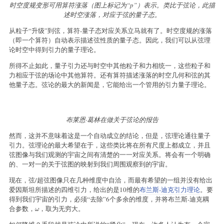
时空度规变形可用算符涨落（图上标记为“p”）表示。类比于弦论，此描
述时空涨落，对应于弦的量子态。
从粒子“升级”到弦，算符-量子态对应关系立马就有了。时空度规的涨落
（即一个算符）自动表示描述弦性质的量子态。因此，我们可以从弦理
论时空中得到引力的量子理论。
所得不止如此，量子引力还与时空中其他粒子和力相统一，这些粒子和
力相应于弦的场论中其他算符。还有算符描述涨落的时空几何和弦的其
他量子态。弦论的最大的新闻是，它能给出一个管用的引力量子理论。
布莱恩·葛林在做关于弦论的报告
然而，这并不意味着这是一个自动成立的结论，但是，弦理论通往量子
引力。弦理论的最大希望在于，这些类比将在所有尺度上都成立，并且
弦图像与我们观测的宇宙之间有清楚的一一对应关系。将会有一个明确
的、一对一的关于弦图的映射到我们周围观察到的宇宙。
现在，弦/超弦图像只在几种维度中自洽，而最有希望的一组并没有给出
爱因斯坦所描述的四维引力，给出的是10维的
布兰斯-迪克引力理论
。要
得到我们宇宙的引力，必须“去除”6个多余的维度，并将布兰斯-迪克耦
合参数，
，取为无穷大。
ω
ω