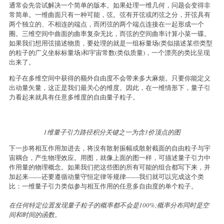
通常会先尝试解决一个简单的版本。如果处理一维几何，问题会变得非
常简单。一维曲面只有一种可能，弦。弦有开弦或闭弦之分，开弦具有
两个独立的、不相连的端点，而闭弦的两个端点连接在一起形成一个
圈。三维空间中曲面的曲率复杂无比，而弦的空间曲率计算小菜一碟。
如果我们想用弦描述物质，要处理的就是一组标量场(类似描述某些类型
的粒子的广义坐标标量场)和宇宙常数(类似质量)，一个漂亮的类比呈现
出来了。
粒子在多维空间中获得的额外自由度不会带来多大麻烦。只要你能定义
出动量矢量，这正是我们最关心的维度。因此，在一维情形下，量子引
力看起来就具有任意多维度的自由量子粒子。
1维量子引力路径积分关键之一为含3价顶点的图
下一步将相互作用加进去，将没有散射振幅或散射截面的自由粒子与宇
宙耦合，产生物理效应。用图，就像上面的图一样，可描述量子引力中
作用量的物理概念。如果我们把这些图的所有可能的组合都写下来，并
加起来——还要遵循动量守恒定律等规律——我们就可以完成这个类
比：一维量子引力类似参与相互作用的任意多自由度的单个粒子。
在任何特定位置发现量子粒子的概率都不会是100%;概率分布同时是空
间和时间的函数。