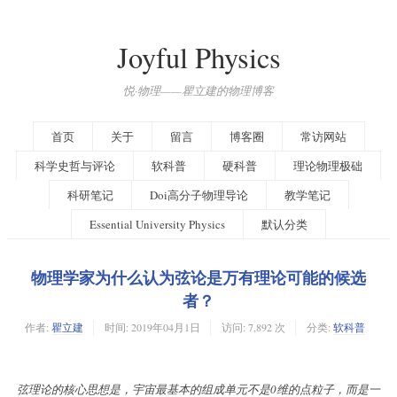
Joyful Physics
悦·物理——瞿立建的物理博客
首页
关于
留言
博客圈
常访网站
科学史哲与评论
软科普
硬科普
理论物理极础
科研笔记
Doi高分子物理导论
教学笔记
Essential University Physics
默认分类
物理学家为什么认为弦论是万有理论可能的候选
者？
作者:
瞿立建
时间:
2019年04月1日
访问: 7,892 次
分类:
软科普
弦理论的核心思想是，宇宙最基本的组成单元不是0维的点粒子，而是一