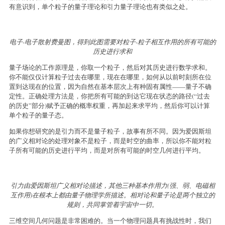
有意识到，单个粒子的量子理论和引力量子理论也有类似之处。
电子-电子散射费曼图，得到此图需要对粒子-粒子相互作用的所有可能的
历史进行求和
量子场论的工作原理是，你取一个粒子，然后对其历史进行数学求和。
你不能仅仅计算粒子过去在哪里，现在在哪里，如何从以前时刻所在位
置到达现在的位置，因为自然在基本层次上有种固有属性——量子不确
定性。正确处理方法是，你把所有可能的到达它现在状态的路径(“过去
的历史”部分)赋予正确的概率权重，再加起来求平均，然后你可以计算
单个粒子的量子态。
如果你想研究的是引力而不是量子粒子，故事有所不同。因为爱因斯坦
的广义相对论的处理对象不是粒子，而是时空的曲率，所以你不能对粒
子所有可能的历史进行平均，而是对所有可能的时空几何进行平均。
引力由爱因斯坦广义相对论描述，其他三种基本作用力(强、弱、电磁相
互作用)在根本上都由量子物理学所描述。相对论和量子论是两个独立的
规则，共同掌管着宇宙中一切。
三维空间几何问题是非常困难的。当一个物理问题具有挑战性时，我们