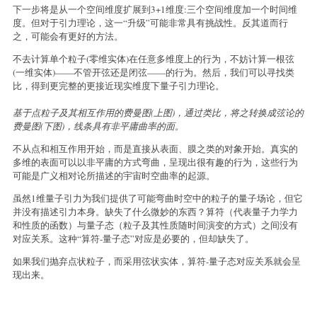
下一步将是从一个空间维度扩展到3+1维度:三个空间维度加一个时间维
度。但对于引力理论，这一“升级”可能非常具有挑战性。反其道而行
之，可能会有更好的方法。
不去计算单个粒子(零维实体)在任意多维度上的行为，不妨计算一根弦
(一维实体)——不管开弦还是闭弦——的行为。然后，我们可以寻找类
比，得到更完整的更接近现实维度下量子引力理论。
基于点粒子及其相互作用的费曼图(上图)，通过类比，将之转换成弦论的
费曼图(下图)，线条具有非平庸曲率的面。
不从点和相互作用开始，而是直接从表面、膜之类的对象开始。真实的
多维的表面可以以非平庸的方式弯曲，呈现出很有趣的行为，这些行为
可能是广义相对论所描述的宇宙时空曲率的起源。
虽然1维量子引力为我们提供了可能弯曲时空中的粒子的量子场论，但它
并没有描述引力本身。缺失了什么微妙的东西？算符（代表量子力学力
和性质的函数）与量子态（粒子及其性质随时间演变的方式）之间没有
对应关系。这种“算符-量子态”对应是必要的，但却缺失了。
如果我们抛弃点状粒子，而采用弦状实体，算符-量子态对应关系就会呈
现出来。