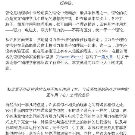
维的弦。
弦论是物理学中未经证实的理论中最精妙、最具争议者之一。弦论的核
心是贯穿物理学几个世纪的思想的主线，即在最基本层次上，各种力、
粒子、相互作用和物理现象，都可由同一个理论描述，四种基本作用力
——强力、电磁力、弱力和引力的——不再有区分，统一于一个理论。
从许多方面来看，弦论是引力量子理论的最佳候选理论，引力量子理论
要恰好在最高能量尺度上将引力和量子物理统一起来。这一点，现在还
没有实验证据，但在理论推理上有令人信服的理由。2015年，在世的著
名的弦理论学家爱德华·威滕（
Edward Witten
）就写了
一篇文章
，讲关于
弦论每个物理学家都应该了解些什么。本文就是向非专业人士转述其
意。
标准量子场论描述的点粒子相互作用（左）与弦论描述的闭弦之间的相
互作用（右）之间的差异
自然法则一非凡特点是，许多看似不相关的现象之间有诸多相似之处。
它们背后的数学结构通常是类似的，有时甚至是完全一样的，比如，两
个有质量物体之间的万有引力与两带电粒子之间的静电作用力在数学形
式上几乎完全一样，钟摆摆动与连在弹簧上的物体的往复运动，以及与
行星围绕恒星运行的方式，完全类似，引力波、水波和光波都具有非常
相似的特征，尽管它们的物理根源完全不同。同样，尽管大多数人都没