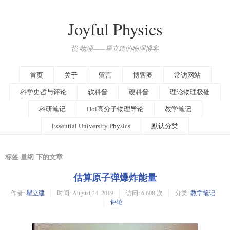
Joyful Physics
悦·物理——瞿立建的物理博客
首页
关于
留言
博客圈
常访网站
科学史哲与评论
软科普
硬科普
理论物理极础
科研笔记
Doi高分子物理导论
教学笔记
Essential University Physics
默认分类
标签 量纲 下的文章
估算原子弹爆炸能量
作者:
瞿立建
时间:
August 24, 2019
访问: 6,608 次
分类:
教学笔记
评论