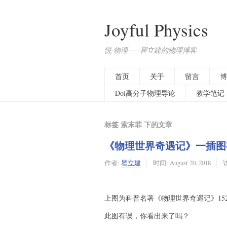
Joyful Physics
悦·物理——瞿立建的物理博客
首页
关于
留言
博
Doi高分子物理导论
教学笔记
标签 索末菲 下的文章
《物理世界奇遇记》一插图
作者:
瞿立建
时间:
August 20, 2018
访
上图为科普名著《物理世界奇遇记》15
此图有误，你看出来了吗？