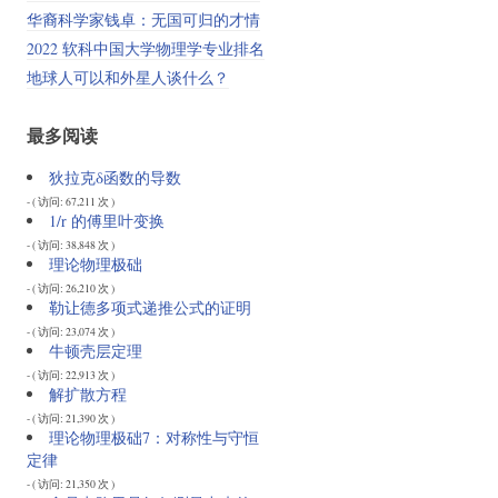
华裔科学家钱卓：无国可归的才情
2022 软科中国大学物理学专业排名
地球人可以和外星人谈什么？
最多阅读
狄拉克δ函数的导数
- ( 访问: 67,211 次 )
1/r 的傅里叶变换
- ( 访问: 38,848 次 )
理论物理极础
- ( 访问: 26,210 次 )
勒让德多项式递推公式的证明
- ( 访问: 23,074 次 )
牛顿壳层定理
- ( 访问: 22,913 次 )
解扩散方程
- ( 访问: 21,390 次 )
理论物理极础7：对称性与守恒
定律
- ( 访问: 21,350 次 )