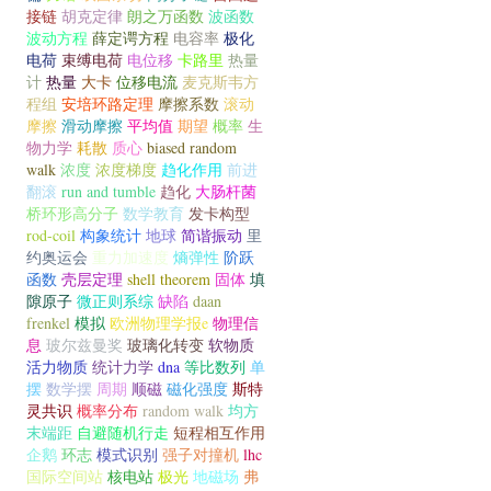
接链
胡克定律
朗之万函数
波函数
波动方程
薛定谔方程
电容率
极化
电荷
束缚电荷
电位移
卡路里
热量
计
热量
大卡
位移电流
麦克斯韦方
程组
安培环路定理
摩擦系数
滚动
摩擦
滑动摩擦
平均值
期望
概率
生
物力学
耗散
质心
biased random
walk
浓度
浓度梯度
趋化作用
前进
翻滚
run and tumble
趋化
大肠杆菌
桥环形高分子
数学教育
发卡构型
rod-coil
构象统计
地球
简谐振动
里
约奥运会
重力加速度
熵弹性
阶跃
函数
壳层定理
shell theorem
固体
填
隙原子
微正则系综
缺陷
daan
frenkel
模拟
欧洲物理学报e
物理信
息
玻尔兹曼奖
玻璃化转变
软物质
活力物质
统计力学
dna
等比数列
单
摆
数学摆
周期
顺磁
磁化强度
斯特
灵共识
概率分布
random walk
均方
末端距
自避随机行走
短程相互作用
企鹅
环志
模式识别
强子对撞机
lhc
国际空间站
核电站
极光
地磁场
弗