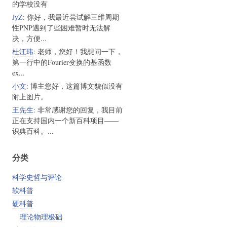
的学校没有
JyZ
: 你好，我最近尝试解三维周期
性PNP遇到了些困难暂时无法解
决，方便...
杜江玮
: 老师，您好！我想问一下，
第一行中的Fourier变换的基函数
ex...
小文
: 博主您好，这篇博文貌似没有
附上图片。
王先生
: 非常感谢您的回复，我目前
正在支持国内一个新百科项目——
识典百科。...
分类
科学史哲与评论
软科普
硬科普
理论物理极础