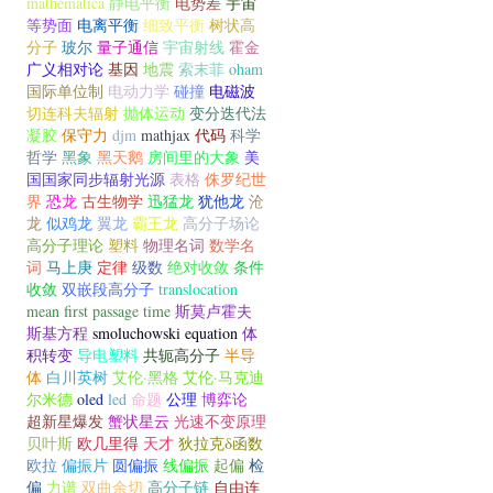
mathematica
静电平衡
电势差
宇宙
等势面
电离平衡
细致平衡
树状高
分子
玻尔
量子通信
宇宙射线
霍金
广义相对论
基因
地震
索末菲
oham
国际单位制
电动力学
碰撞
电磁波
切连科夫辐射
抛体运动
变分迭代法
凝胶
保守力
djm
mathjax
代码
科学
哲学
黑象
黑天鹅
房间里的大象
美
国国家同步辐射光源
表格
侏罗纪世
界
恐龙
古生物学
迅猛龙
犹他龙
沧
龙
似鸡龙
翼龙
霸王龙
高分子场论
高分子理论
塑料
物理名词
数学名
词
马上庚
定律
级数
绝对收敛
条件
收敛
双嵌段高分子
translocation
mean first passage time
斯莫卢霍夫
斯基方程
smoluchowski equation
体
积转变
导电塑料
共轭高分子
半导
体
白川英树
艾伦·黑格
艾伦·马克迪
尔米德
oled
led
命题
公理
博弈论
超新星爆发
蟹状星云
光速不变原理
贝叶斯
欧几里得
天才
狄拉克δ函数
欧拉
偏振片
圆偏振
线偏振
起偏
检
偏
力谱
双曲余切
高分子链
自由连