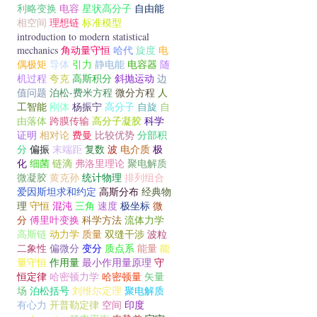
利略变换
电容
星状高分子
自由能
相空间
理想链
标准模型
introduction to modern statistical
mechanics
角动量守恒
哈代
旋度
电
偶极矩
导体
引力
静电能
电容器
随
机过程
夸克
高斯积分
斜抛运动
边
值问题
泊松-费米方程
微分方程
人
工智能
刚体
杨振宁
高分子
自旋
自
由落体
跨膜传输
高分子凝胶
科学
证明
相对论
费曼
比较优势
分部积
分
偏振
末端距
复数
波
电介质
极
化
细菌
链滴
弗洛里理论
聚电解质
微凝胶
黄克孙
统计物理
排列组合
爱因斯坦求和约定
高斯分布
经典物
理
守恒
混沌
三角
速度
极坐标
微
分
傅里叶变换
科学方法
流体力学
高斯链
动力学
质量
双缝干涉
波粒
二象性
偏微分
变分
质点系
能量
能
量守恒
作用量
最小作用量原理
守
恒定律
哈密顿力学
哈密顿量
矢量
场
泊松括号
刘维尔定理
聚电解质
有心力
开普勒定律
空间
印度