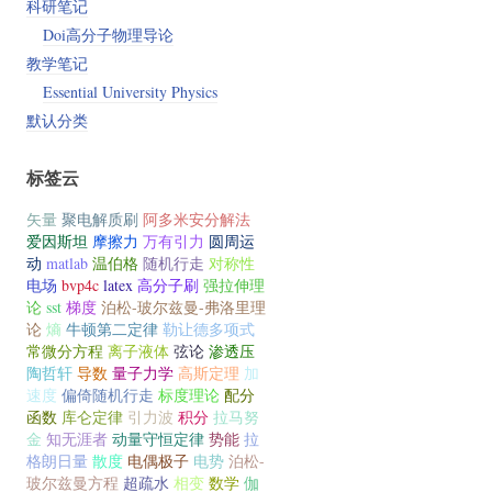
科研笔记
Doi高分子物理导论
教学笔记
Essential University Physics
默认分类
标签云
矢量
聚电解质刷
阿多米安分解法
爱因斯坦
摩擦力
万有引力
圆周运
动
matlab
温伯格
随机行走
对称性
电场
bvp4c
latex
高分子刷
强拉伸理
论
sst
梯度
泊松-玻尔兹曼-弗洛里理
论
熵
牛顿第二定律
勒让德多项式
常微分方程
离子液体
弦论
渗透压
陶哲轩
导数
量子力学
高斯定理
加
速度
偏倚随机行走
标度理论
配分
函数
库仑定律
引力波
积分
拉马努
金
知无涯者
动量守恒定律
势能
拉
格朗日量
散度
电偶极子
电势
泊松-
玻尔兹曼方程
超疏水
相变
数学
伽