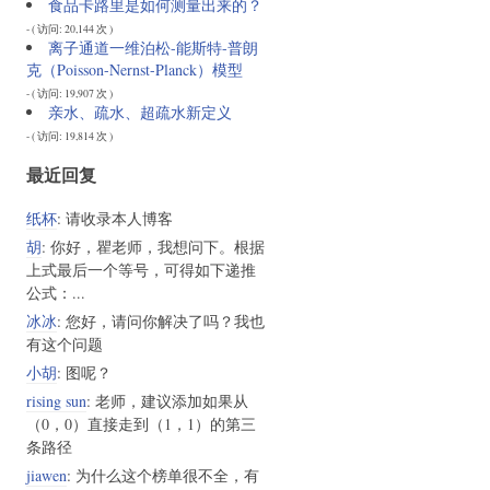
食品卡路里是如何测量出来的？
- ( 访问: 20,144 次 )
离子通道一维泊松-能斯特-普朗
克（Poisson-Nernst-Planck）模型
- ( 访问: 19,907 次 )
亲水、疏水、超疏水新定义
- ( 访问: 19,814 次 )
最近回复
纸杯
: 请收录本人博客
胡
: 你好，瞿老师，我想问下。根据
上式最后一个等号，可得如下递推
公式：...
冰冰
: 您好，请问你解决了吗？我也
有这个问题
小胡
: 图呢？
rising sun
: 老师，建议添加如果从
（0，0）直接走到（1，1）的第三
条路径
jiawen
: 为什么这个榜单很不全，有