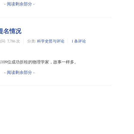
- 阅读剩余部分 -
奖提名情况
问: 7,786 次
分类:
科学史哲与评论
1 条评论
与109位成功折桂的物理学家，故事一样多。
- 阅读剩余部分 -