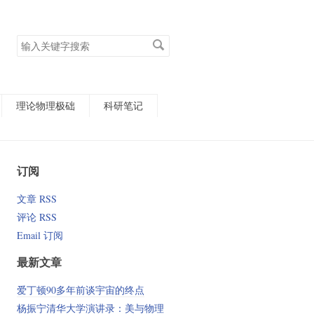
搜
索
关
键
字
理论物理极础
科研笔记
订阅
文章 RSS
评论 RSS
Email 订阅
最新文章
爱丁顿90多年前谈宇宙的终点
杨振宁清华大学演讲录：美与物理