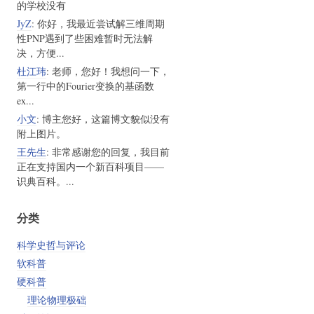
的学校没有
JyZ
: 你好，我最近尝试解三维周期
性PNP遇到了些困难暂时无法解
决，方便...
杜江玮
: 老师，您好！我想问一下，
第一行中的Fourier变换的基函数
ex...
小文
: 博主您好，这篇博文貌似没有
附上图片。
王先生
: 非常感谢您的回复，我目前
正在支持国内一个新百科项目——
识典百科。...
分类
科学史哲与评论
软科普
硬科普
理论物理极础