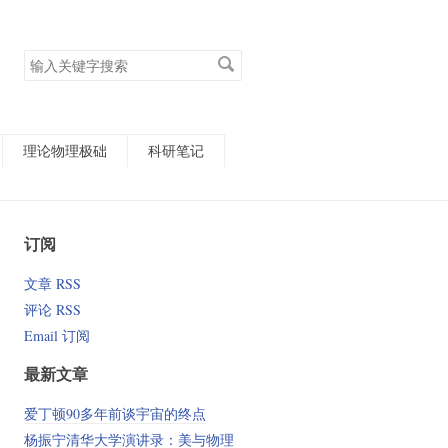
搜
索
关
键
字
理论物理极础
科研笔记
订阅
文章 RSS
评论 RSS
Email 订阅
最新文章
爱丁顿90多年前谈宇宙的终点
杨振宁清华大学演讲录：美与物理