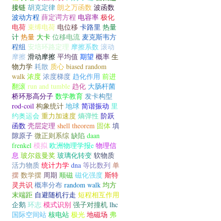
接链
胡克定律
朗之万函数
波函数
波动方程
薛定谔方程
电容率
极化
电荷
束缚电荷
电位移
卡路里
热量
计
热量
大卡
位移电流
麦克斯韦方
程组
安培环路定理
摩擦系数
滚动
摩擦
滑动摩擦
平均值
期望
概率
生
物力学
耗散
质心
biased random
walk
浓度
浓度梯度
趋化作用
前进
翻滚
run and tumble
趋化
大肠杆菌
桥环形高分子
数学教育
发卡构型
rod-coil
构象统计
地球
简谐振动
里
约奥运会
重力加速度
熵弹性
阶跃
函数
壳层定理
shell theorem
固体
填
隙原子
微正则系综
缺陷
daan
frenkel
模拟
欧洲物理学报e
物理信
息
玻尔兹曼奖
玻璃化转变
软物质
活力物质
统计力学
dna
等比数列
单
摆
数学摆
周期
顺磁
磁化强度
斯特
灵共识
概率分布
random walk
均方
末端距
自避随机行走
短程相互作用
企鹅
环志
模式识别
强子对撞机
lhc
国际空间站
核电站
极光
地磁场
弗