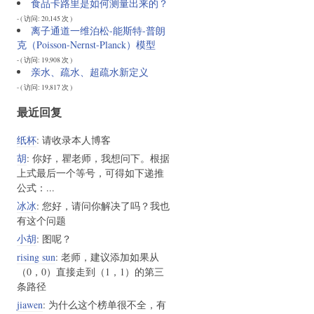
食品卡路里是如何测量出来的？
- ( 访问: 20,145 次 )
离子通道一维泊松-能斯特-普朗
克（Poisson-Nernst-Planck）模型
- ( 访问: 19,908 次 )
亲水、疏水、超疏水新定义
- ( 访问: 19,817 次 )
最近回复
纸杯
: 请收录本人博客
胡
: 你好，瞿老师，我想问下。根据
上式最后一个等号，可得如下递推
公式：...
冰冰
: 您好，请问你解决了吗？我也
有这个问题
小胡
: 图呢？
rising sun
: 老师，建议添加如果从
（0，0）直接走到（1，1）的第三
条路径
jiawen
: 为什么这个榜单很不全，有