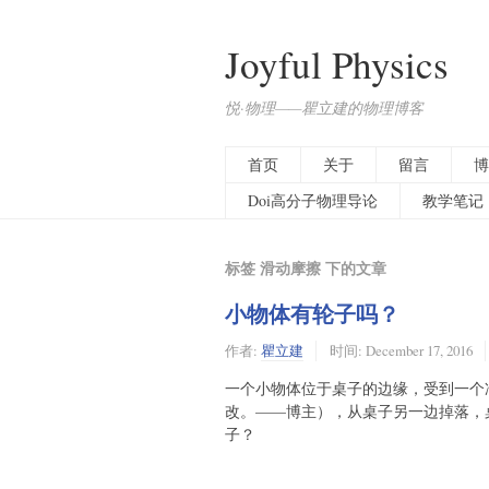
Joyful Physics
悦·物理——瞿立建的物理博客
首页
关于
留言
博
Doi高分子物理导论
教学笔记
标签 滑动摩擦 下的文章
小物体有轮子吗？
作者:
瞿立建
时间:
December 17, 2016
一个小物体位于桌子的边缘，受到一个
改。——博主），从桌子另一边掉落，
子？