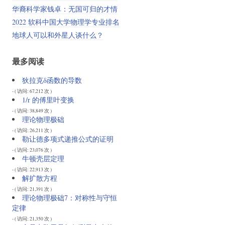
华裔科学家钱卓：无国可归的才情
2022 软科中国大学物理学专业排名
地球人可以和外星人谈什么？
最多阅读
狄拉克δ函数的导数
- ( 访问: 67,212 次 )
1/r 的傅里叶变换
- ( 访问: 38,849 次 )
理论物理极础
- ( 访问: 26,211 次 )
勒让德多项式递推公式的证明
- ( 访问: 23,076 次 )
牛顿壳层定理
- ( 访问: 22,913 次 )
解扩散方程
- ( 访问: 21,391 次 )
理论物理极础7：对称性与守恒
定律
- ( 访问: 21,350 次 )