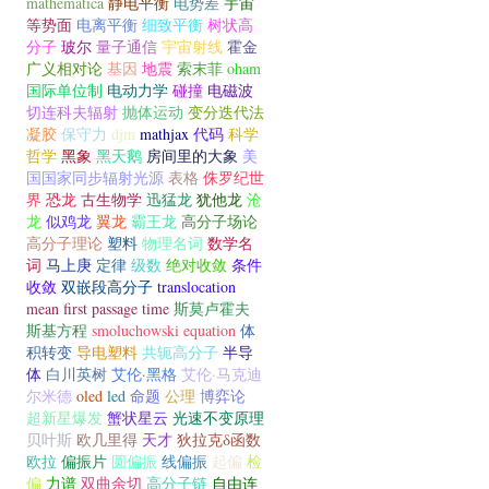
mathematica
静电平衡
电势差
宇宙
等势面
电离平衡
细致平衡
树状高
分子
玻尔
量子通信
宇宙射线
霍金
广义相对论
基因
地震
索末菲
oham
国际单位制
电动力学
碰撞
电磁波
切连科夫辐射
抛体运动
变分迭代法
凝胶
保守力
djm
mathjax
代码
科学
哲学
黑象
黑天鹅
房间里的大象
美
国国家同步辐射光源
表格
侏罗纪世
界
恐龙
古生物学
迅猛龙
犹他龙
沧
龙
似鸡龙
翼龙
霸王龙
高分子场论
高分子理论
塑料
物理名词
数学名
词
马上庚
定律
级数
绝对收敛
条件
收敛
双嵌段高分子
translocation
mean first passage time
斯莫卢霍夫
斯基方程
smoluchowski equation
体
积转变
导电塑料
共轭高分子
半导
体
白川英树
艾伦·黑格
艾伦·马克迪
尔米德
oled
led
命题
公理
博弈论
超新星爆发
蟹状星云
光速不变原理
贝叶斯
欧几里得
天才
狄拉克δ函数
欧拉
偏振片
圆偏振
线偏振
起偏
检
偏
力谱
双曲余切
高分子链
自由连