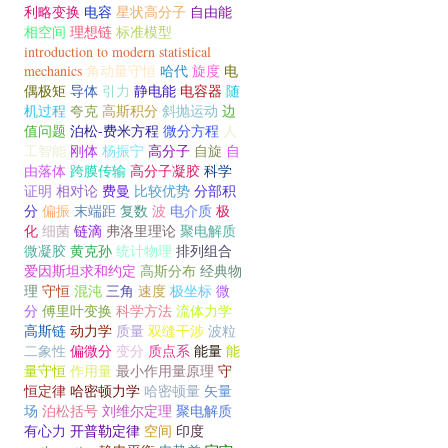
利略变换
电容
星状高分子
自由能
相空间
理想链
标准模型
introduction to modern statistical
mechanics
角动量守恒
哈代
旋度
电
偶极矩
导体
引力
静电能
电容器
随
机过程
夸克
高斯积分
斜抛运动
边
值问题
泊松-费米方程
微分方程
人
工智能
刚体
杨振宁
高分子
自旋
自
由落体
跨膜传输
高分子凝胶
科学
证明
相对论
费曼
比较优势
分部积
分
偏振
末端距
复数
波
电介质
极
化
细菌
链滴
弗洛里理论
聚电解质
微凝胶
黄克孙
统计物理
排列组合
爱因斯坦求和约定
高斯分布
经典物
理
守恒
混沌
三角
速度
极坐标
微
分
傅里叶变换
科学方法
流体力学
高斯链
动力学
质量
双缝干涉
波粒
二象性
偏微分
变分
质点系
能量
能
量守恒
作用量
最小作用量原理
守
恒定律
哈密顿力学
哈密顿量
矢量
场
泊松括号
刘维尔定理
聚电解质
有心力
开普勒定律
空间
印度