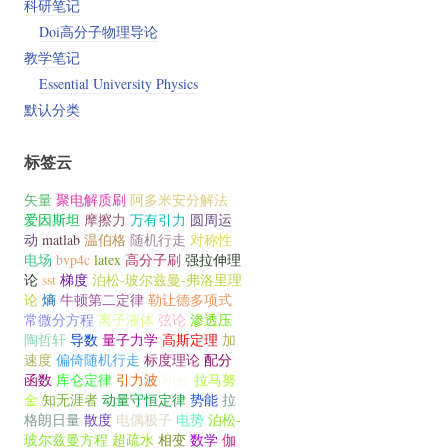
科研笔记
Doi高分子物理导论
教学笔记
Essential University Physics
默认分类
标签云
矢量
聚电解质刷
阿多米安分解法
爱因斯坦
摩擦力
万有引力
圆周运
动
matlab
温伯格
随机行走
对称性
电场
bvp4c
latex
高分子刷
强拉伸理
论
sst
梯度
泊松-玻尔兹曼-弗洛里理
论
熵
牛顿第二定律
勒让德多项式
常微分方程
离子液体
弦论
渗透压
陶哲轩
导数
量子力学
高斯定理
加
速度
偏倚随机行走
标度理论
配分
函数
库仑定律
引力波
积分
拉马努
金
知无涯者
动量守恒定律
势能
拉
格朗日量
散度
电偶极子
电势
泊松-
玻尔兹曼方程
超疏水
相变
数学
伽