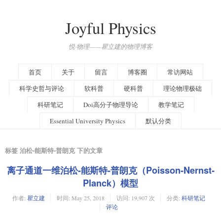
Joyful Physics
悦·物理——瞿立建的物理博客
首页
关于
留言
博客圈
常访网站
科学史哲与评论
软科普
硬科普
理论物理极础
科研笔记
Doi高分子物理导论
教学笔记
Essential University Physics
默认分类
标签 泊松-能斯特-普朗克 下的文章
离子通道一维泊松-能斯特-普朗克（Poisson-Nernst-
Planck）模型
作者:
瞿立建
时间:
May 25, 2018
访问: 19,907 次
分类:
科研笔记
评论