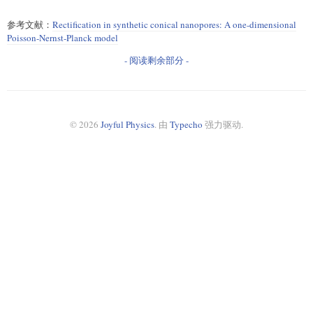
参考文献：
Rectification in synthetic conical nanopores: A one-dimensional
Poisson-Nernst-Planck model
- 阅读剩余部分 -
© 2026
Joyful Physics
. 由
Typecho
强力驱动.