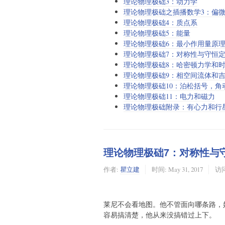
理论物理极础3：动力学
理论物理极础之插播数学3：偏
理论物理极础4：质点系
理论物理极础5：能量
理论物理极础6：最小作用量原
理论物理极础7：对称性与守恒
理论物理极础8：哈密顿力学和
理论物理极础9：相空间流体和吉
理论物理极础10：泊松括号，角
理论物理极础11：电力和磁力
理论物理极础附录：有心力和行
理论物理极础7：对称性与
作者:
瞿立建
时间:
May 31, 2017
访问
莱尼不会看地图。他不管面向哪条路，
容易搞清楚，他从来没搞错过上下。