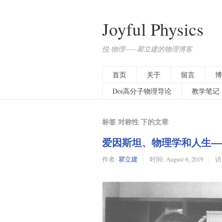
Joyful Physics
悦·物理——瞿立建的物理博客
首页
关于
留言
博
Doi高分子物理导论
教学笔记
标签 对称性 下的文章
爱因斯坦、物理学和人生—
作者:
瞿立建
时间:
August 6, 2019
访问