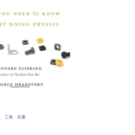
。
间、三角、矢量
分