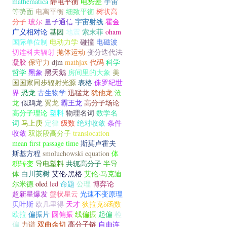
mathematica
静电平衡
电势差
宇宙
等势面
电离平衡
细致平衡
树状高
分子
玻尔
量子通信
宇宙射线
霍金
广义相对论
基因
地震
索末菲
oham
国际单位制
电动力学
碰撞
电磁波
切连科夫辐射
抛体运动
变分迭代法
凝胶
保守力
djm
mathjax
代码
科学
哲学
黑象
黑天鹅
房间里的大象
美
国国家同步辐射光源
表格
侏罗纪世
界
恐龙
古生物学
迅猛龙
犹他龙
沧
龙
似鸡龙
翼龙
霸王龙
高分子场论
高分子理论
塑料
物理名词
数学名
词
马上庚
定律
级数
绝对收敛
条件
收敛
双嵌段高分子
translocation
mean first passage time
斯莫卢霍夫
斯基方程
smoluchowski equation
体
积转变
导电塑料
共轭高分子
半导
体
白川英树
艾伦·黑格
艾伦·马克迪
尔米德
oled
led
命题
公理
博弈论
超新星爆发
蟹状星云
光速不变原理
贝叶斯
欧几里得
天才
狄拉克δ函数
欧拉
偏振片
圆偏振
线偏振
起偏
检
偏
力谱
双曲余切
高分子链
自由连