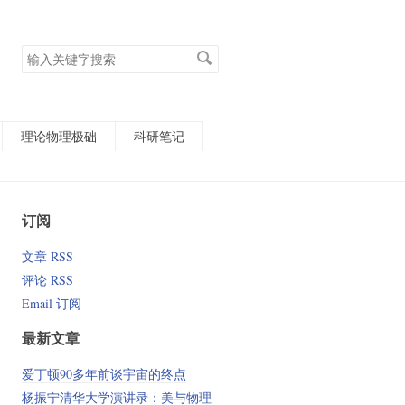
搜
索
关
键
字
理论物理极础
科研笔记
订阅
文章 RSS
评论 RSS
Email 订阅
最新文章
爱丁顿90多年前谈宇宙的终点
杨振宁清华大学演讲录：美与物理