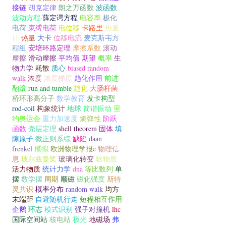
接链
胡克定律
朗之万函数
波函数
波动方程
薛定谔方程
电容率
极化
电荷
束缚电荷
电位移
卡路里
热量
计
热量
大卡
位移电流
麦克斯韦方
程组
安培环路定理
摩擦系数
滚动
摩擦
滑动摩擦
平均值
期望
概率
生
物力学
耗散
质心
biased random
walk
浓度
浓度梯度
趋化作用
前进
翻滚
run and tumble
趋化
大肠杆菌
桥环形高分子
数学教育
发卡构型
rod-coil
构象统计
地球
简谐振动
里
约奥运会
重力加速度
熵弹性
阶跃
函数
壳层定理
shell theorem
固体
填
隙原子
微正则系综
缺陷
daan
frenkel
模拟
欧洲物理学报e
物理信
息
玻尔兹曼奖
玻璃化转变
软物质
活力物质
统计力学
dna
等比数列
单
摆
数学摆
周期
顺磁
磁化强度
斯特
灵共识
概率分布
random walk
均方
末端距
自避随机行走
短程相互作用
企鹅
环志
模式识别
强子对撞机
lhc
国际空间站
核电站
极光
地磁场
弗