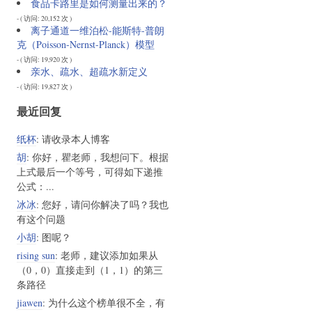
食品卡路里是如何测量出来的？
- ( 访问: 20,152 次 )
离子通道一维泊松-能斯特-普朗
克（Poisson-Nernst-Planck）模型
- ( 访问: 19,920 次 )
亲水、疏水、超疏水新定义
- ( 访问: 19,827 次 )
最近回复
纸杯
: 请收录本人博客
胡
: 你好，瞿老师，我想问下。根据
上式最后一个等号，可得如下递推
公式：...
冰冰
: 您好，请问你解决了吗？我也
有这个问题
小胡
: 图呢？
rising sun
: 老师，建议添加如果从
（0，0）直接走到（1，1）的第三
条路径
jiawen
: 为什么这个榜单很不全，有