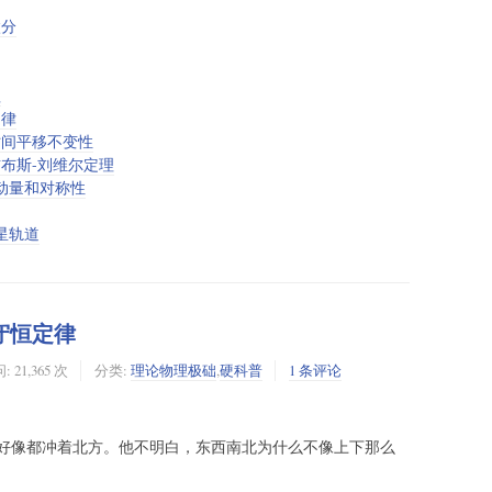
微分
理
定律
时间平移不变性
布斯-刘维尔定理
动量和对称性
星轨道
守恒定律
: 21,365 次
分类:
理论物理极础
,
硬科普
1 条评论
好像都冲着北方。他不明白，东西南北为什么不像上下那么