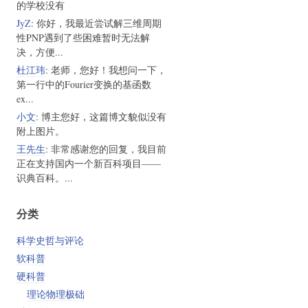
的学校没有
JyZ
: 你好，我最近尝试解三维周期
性PNP遇到了些困难暂时无法解
决，方便...
杜江玮
: 老师，您好！我想问一下，
第一行中的Fourier变换的基函数
ex...
小文
: 博主您好，这篇博文貌似没有
附上图片。
王先生
: 非常感谢您的回复，我目前
正在支持国内一个新百科项目——
识典百科。...
分类
科学史哲与评论
软科普
硬科普
理论物理极础