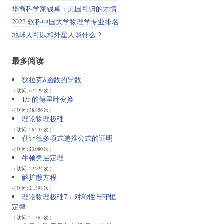
华裔科学家钱卓：无国可归的才情
2022 软科中国大学物理学专业排名
地球人可以和外星人谈什么？
最多阅读
狄拉克δ函数的导数
- ( 访问: 67,229 次 )
1/r 的傅里叶变换
- ( 访问: 38,856 次 )
理论物理极础
- ( 访问: 26,243 次 )
勒让德多项式递推公式的证明
- ( 访问: 23,080 次 )
牛顿壳层定理
- ( 访问: 22,924 次 )
解扩散方程
- ( 访问: 21,398 次 )
理论物理极础7：对称性与守恒
定律
- ( 访问: 21,365 次 )