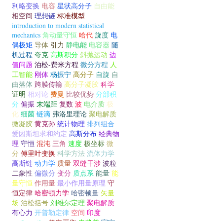
利略变换
电容
星状高分子
自由能
相空间
理想链
标准模型
introduction to modern statistical
mechanics
角动量守恒
哈代
旋度
电
偶极矩
导体
引力
静电能
电容器
随
机过程
夸克
高斯积分
斜抛运动
边
值问题
泊松-费米方程
微分方程
人
工智能
刚体
杨振宁
高分子
自旋
自
由落体
跨膜传输
高分子凝胶
科学
证明
相对论
费曼
比较优势
分部积
分
偏振
末端距
复数
波
电介质
极
化
细菌
链滴
弗洛里理论
聚电解质
微凝胶
黄克孙
统计物理
排列组合
爱因斯坦求和约定
高斯分布
经典物
理
守恒
混沌
三角
速度
极坐标
微
分
傅里叶变换
科学方法
流体力学
高斯链
动力学
质量
双缝干涉
波粒
二象性
偏微分
变分
质点系
能量
能
量守恒
作用量
最小作用量原理
守
恒定律
哈密顿力学
哈密顿量
矢量
场
泊松括号
刘维尔定理
聚电解质
有心力
开普勒定律
空间
印度