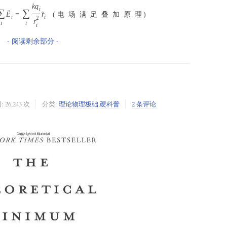
k
q
i
∑
∑
→
E
=
r
(
电
场
满
足
叠
加
原
理
)
ˆ
i
i
2
r
i
i
i
- 阅读剩余部分 -
 26,243 次
分类:
理论物理极础
,
硬科普
2 条评论