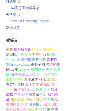
科研笔记
Doi高分子物理导论
教学笔记
Essential University Physics
默认分类
标签云
矢量
聚电解质刷
阿多米安分解法
爱因斯坦
摩擦力
万有引力
圆周运
动
matlab
温伯格
随机行走
对称性
电场
bvp4c
latex
高分子刷
强拉伸理
论
sst
梯度
泊松-玻尔兹曼-弗洛里理
论
熵
牛顿第二定律
勒让德多项式
常微分方程
离子液体
弦论
渗透压
陶哲轩
导数
量子力学
高斯定理
加
速度
偏倚随机行走
标度理论
配分
函数
库仑定律
引力波
积分
拉马努
金
知无涯者
动量守恒定律
势能
拉
格朗日量
散度
电偶极子
电势
泊松-
玻尔兹曼方程
超疏水
相变
数学
伽