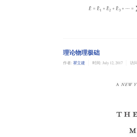
→
→
→
→
E
=
E
+
E
+
E
+
⋯
=
1
2
3
理论物理极础
作者:
瞿立建
时间:
July 12, 2017
访问: