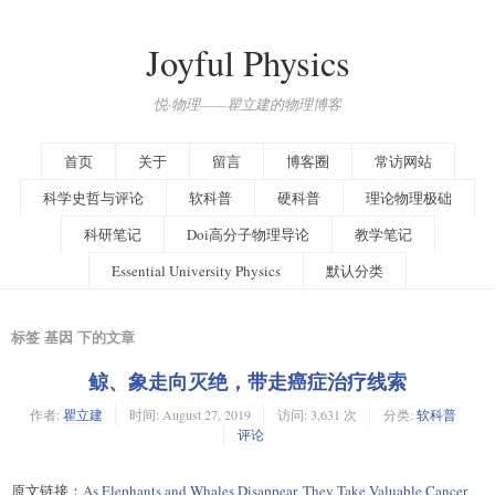
Joyful Physics
悦·物理——瞿立建的物理博客
首页
关于
留言
博客圈
常访网站
科学史哲与评论
软科普
硬科普
理论物理极础
科研笔记
Doi高分子物理导论
教学笔记
Essential University Physics
默认分类
标签 基因 下的文章
鲸、象走向灭绝，带走癌症治疗线索
作者:
瞿立建
时间:
August 27, 2019
访问: 3,631 次
分类:
软科普
评论
原文链接：
As Elephants and Whales Disappear, They Take Valuable Cancer