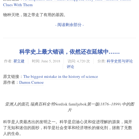
Clues With Them
物种灭绝，随之带走了有用的基因。
- 阅读剩余部分 -
科学史上最大错误，依然还在延续中……
作者:
瞿立建
时间:
June 5, 2018
访问: 4,720 次
分类:
科学史哲与评论
评论
原文链接：
The biggest mistake in the history of science
原作者：
Darren Curnoe
亚洲人的面孔 瑞典百科全书
Nordisk familjebok
第一版(1876–1899) 中的图
片
科学是人类最杰出的发明之一。科学是启迪心灵和促进理解的源泉，揭开
了无知和迷信的面纱，科学是社会变革和经济增长的催化剂，拯救了无数
人的生命。