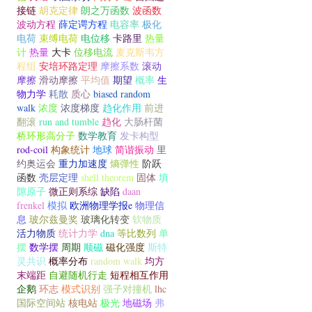
接链
胡克定律
朗之万函数
波函数
波动方程
薛定谔方程
电容率
极化
电荷
束缚电荷
电位移
卡路里
热量
计
热量
大卡
位移电流
麦克斯韦方
程组
安培环路定理
摩擦系数
滚动
摩擦
滑动摩擦
平均值
期望
概率
生
物力学
耗散
质心
biased random
walk
浓度
浓度梯度
趋化作用
前进
翻滚
run and tumble
趋化
大肠杆菌
桥环形高分子
数学教育
发卡构型
rod-coil
构象统计
地球
简谐振动
里
约奥运会
重力加速度
熵弹性
阶跃
函数
壳层定理
shell theorem
固体
填
隙原子
微正则系综
缺陷
daan
frenkel
模拟
欧洲物理学报e
物理信
息
玻尔兹曼奖
玻璃化转变
软物质
活力物质
统计力学
dna
等比数列
单
摆
数学摆
周期
顺磁
磁化强度
斯特
灵共识
概率分布
random walk
均方
末端距
自避随机行走
短程相互作用
企鹅
环志
模式识别
强子对撞机
lhc
国际空间站
核电站
极光
地磁场
弗