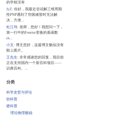
的学校没有
JyZ
: 你好，我最近尝试解三维周期
性PNP遇到了些困难暂时无法解
决，方便...
杜江玮
: 老师，您好！我想问一下，
第一行中的Fourier变换的基函数
ex...
小文
: 博主您好，这篇博文貌似没有
附上图片。
王先生
: 非常感谢您的回复，我目前
正在支持国内一个新百科项目——
识典百科。...
分类
科学史哲与评论
软科普
硬科普
理论物理极础