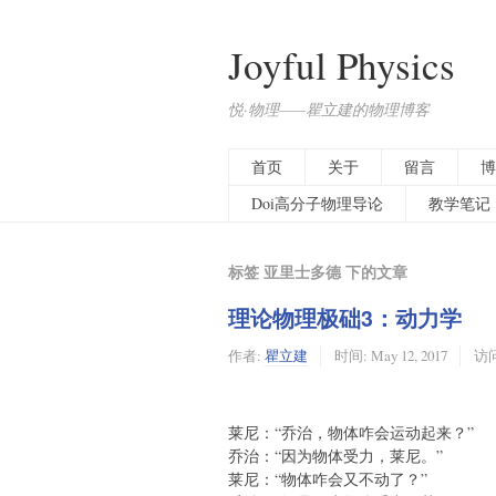
Joyful Physics
悦·物理——瞿立建的物理博客
首页
关于
留言
博
Doi高分子物理导论
教学笔记
标签 亚里士多德 下的文章
理论物理极础3：动力学
作者:
瞿立建
时间:
May 12, 2017
访问
莱尼：“乔治，物体咋会运动起来？”
乔治：“因为物体受力，莱尼。”
莱尼：“物体咋会又不动了？”