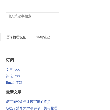
搜
索
关
键
字
理论物理极础
科研笔记
订阅
文章 RSS
评论 RSS
Email 订阅
最新文章
爱丁顿90多年前谈宇宙的终点
杨振宁清华大学演讲录：美与物理