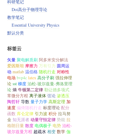
科研笔记
Doi高分子物理导论
教学笔记
Essential University Physics
默认分类
标签云
矢量
聚电解质刷
阿多米安分解法
爱因斯坦
摩擦力
万有引力
圆周运
动
matlab
温伯格
随机行走
对称性
电场
bvp4c
latex
高分子刷
强拉伸理
论
sst
梯度
泊松-玻尔兹曼-弗洛里理
论
熵
牛顿第二定律
勒让德多项式
常微分方程
离子液体
弦论
渗透压
陶哲轩
导数
量子力学
高斯定理
加
速度
偏倚随机行走
标度理论
配分
函数
库仑定律
引力波
积分
拉马努
金
知无涯者
动量守恒定律
势能
拉
格朗日量
散度
电偶极子
电势
泊松-
玻尔兹曼方程
超疏水
相变
数学
伽