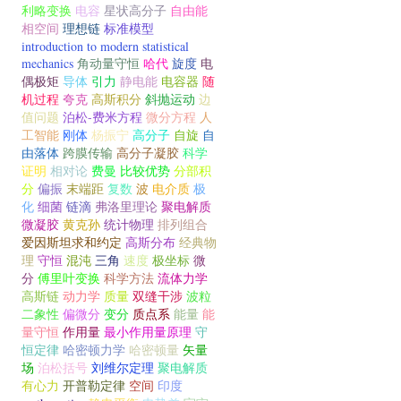
利略变换
电容
星状高分子
自由能
相空间
理想链
标准模型
introduction to modern statistical
mechanics
角动量守恒
哈代
旋度
电
偶极矩
导体
引力
静电能
电容器
随
机过程
夸克
高斯积分
斜抛运动
边
值问题
泊松-费米方程
微分方程
人
工智能
刚体
杨振宁
高分子
自旋
自
由落体
跨膜传输
高分子凝胶
科学
证明
相对论
费曼
比较优势
分部积
分
偏振
末端距
复数
波
电介质
极
化
细菌
链滴
弗洛里理论
聚电解质
微凝胶
黄克孙
统计物理
排列组合
爱因斯坦求和约定
高斯分布
经典物
理
守恒
混沌
三角
速度
极坐标
微
分
傅里叶变换
科学方法
流体力学
高斯链
动力学
质量
双缝干涉
波粒
二象性
偏微分
变分
质点系
能量
能
量守恒
作用量
最小作用量原理
守
恒定律
哈密顿力学
哈密顿量
矢量
场
泊松括号
刘维尔定理
聚电解质
有心力
开普勒定律
空间
印度