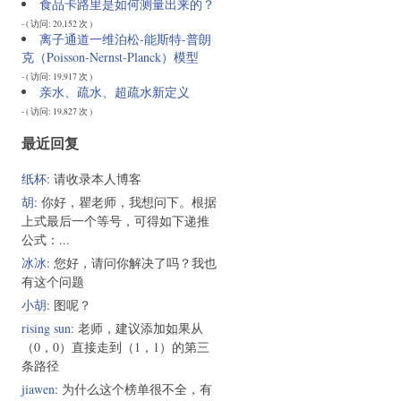
食品卡路里是如何测量出来的？
- ( 访问: 20,152 次 )
离子通道一维泊松-能斯特-普朗
克（Poisson-Nernst-Planck）模型
- ( 访问: 19,917 次 )
亲水、疏水、超疏水新定义
- ( 访问: 19,827 次 )
最近回复
纸杯
: 请收录本人博客
胡
: 你好，瞿老师，我想问下。根据
上式最后一个等号，可得如下递推
公式：...
冰冰
: 您好，请问你解决了吗？我也
有这个问题
小胡
: 图呢？
rising sun
: 老师，建议添加如果从
（0，0）直接走到（1，1）的第三
条路径
jiawen
: 为什么这个榜单很不全，有