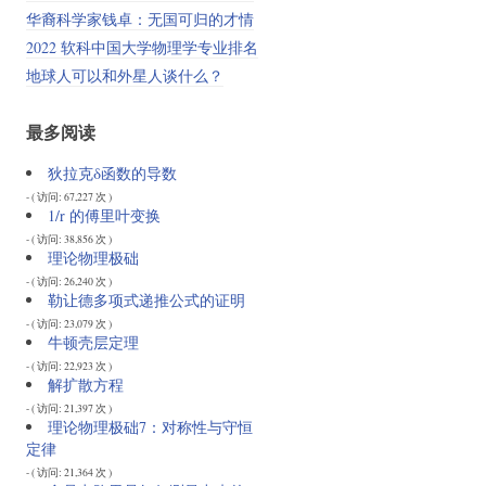
华裔科学家钱卓：无国可归的才情
2022 软科中国大学物理学专业排名
地球人可以和外星人谈什么？
最多阅读
狄拉克δ函数的导数
- ( 访问: 67,227 次 )
1/r 的傅里叶变换
- ( 访问: 38,856 次 )
理论物理极础
- ( 访问: 26,240 次 )
勒让德多项式递推公式的证明
- ( 访问: 23,079 次 )
牛顿壳层定理
- ( 访问: 22,923 次 )
解扩散方程
- ( 访问: 21,397 次 )
理论物理极础7：对称性与守恒
定律
- ( 访问: 21,364 次 )