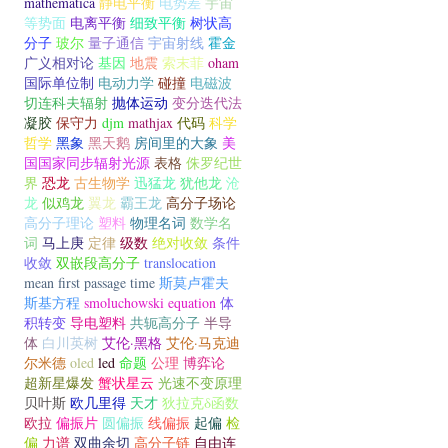
mathematica
静电平衡
电势差
宇宙
等势面
电离平衡
细致平衡
树状高
分子
玻尔
量子通信
宇宙射线
霍金
广义相对论
基因
地震
索末菲
oham
国际单位制
电动力学
碰撞
电磁波
切连科夫辐射
抛体运动
变分迭代法
凝胶
保守力
djm
mathjax
代码
科学
哲学
黑象
黑天鹅
房间里的大象
美
国国家同步辐射光源
表格
侏罗纪世
界
恐龙
古生物学
迅猛龙
犹他龙
沧
龙
似鸡龙
翼龙
霸王龙
高分子场论
高分子理论
塑料
物理名词
数学名
词
马上庚
定律
级数
绝对收敛
条件
收敛
双嵌段高分子
translocation
mean first passage time
斯莫卢霍夫
斯基方程
smoluchowski equation
体
积转变
导电塑料
共轭高分子
半导
体
白川英树
艾伦·黑格
艾伦·马克迪
尔米德
oled
led
命题
公理
博弈论
超新星爆发
蟹状星云
光速不变原理
贝叶斯
欧几里得
天才
狄拉克δ函数
欧拉
偏振片
圆偏振
线偏振
起偏
检
偏
力谱
双曲余切
高分子链
自由连