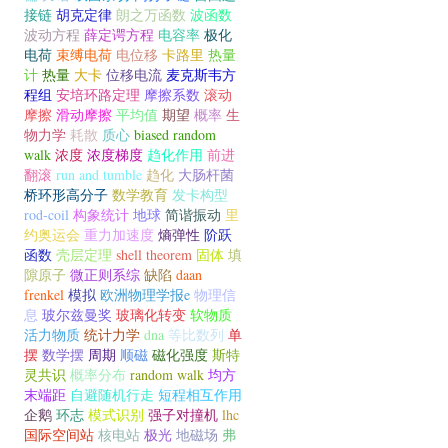
接链
胡克定律
朗之万函数
波函数
波动方程
薛定谔方程
电容率
极化
电荷
束缚电荷
电位移
卡路里
热量
计
热量
大卡
位移电流
麦克斯韦方
程组
安培环路定理
摩擦系数
滚动
摩擦
滑动摩擦
平均值
期望
概率
生
物力学
耗散
质心
biased random
walk
浓度
浓度梯度
趋化作用
前进
翻滚
run and tumble
趋化
大肠杆菌
桥环形高分子
数学教育
发卡构型
rod-coil
构象统计
地球
简谐振动
里
约奥运会
重力加速度
熵弹性
阶跃
函数
壳层定理
shell theorem
固体
填
隙原子
微正则系综
缺陷
daan
frenkel
模拟
欧洲物理学报e
物理信
息
玻尔兹曼奖
玻璃化转变
软物质
活力物质
统计力学
dna
等比数列
单
摆
数学摆
周期
顺磁
磁化强度
斯特
灵共识
概率分布
random walk
均方
末端距
自避随机行走
短程相互作用
企鹅
环志
模式识别
强子对撞机
lhc
国际空间站
核电站
极光
地磁场
弗