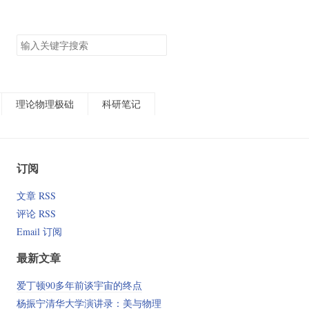
搜
索
关
键
字
理论物理极础
科研笔记
订阅
文章 RSS
评论 RSS
Email 订阅
最新文章
爱丁顿90多年前谈宇宙的终点
杨振宁清华大学演讲录：美与物理