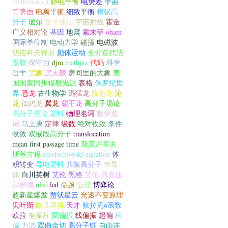
mathematica
静电平衡
电势差
宇宙
等势面
电离平衡
细致平衡
树状高
分子
玻尔
量子通信
宇宙射线
霍金
广义相对论
基因
地震
索末菲
oham
国际单位制
电动力学
碰撞
电磁波
切连科夫辐射
抛体运动
变分迭代法
凝胶
保守力
djm
mathjax
代码
科学
哲学
黑象
黑天鹅
房间里的大象
美
国国家同步辐射光源
表格
侏罗纪世
界
恐龙
古生物学
迅猛龙
犹他龙
沧
龙
似鸡龙
翼龙
霸王龙
高分子场论
高分子理论
塑料
物理名词
数学名
词
马上庚
定律
级数
绝对收敛
条件
收敛
双嵌段高分子
translocation
mean first passage time
斯莫卢霍夫
斯基方程
smoluchowski equation
体
积转变
导电塑料
共轭高分子
半导
体
白川英树
艾伦·黑格
艾伦·马克迪
尔米德
oled
led
命题
公理
博弈论
超新星爆发
蟹状星云
光速不变原理
贝叶斯
欧几里得
天才
狄拉克δ函数
欧拉
偏振片
圆偏振
线偏振
起偏
检
偏
力谱
双曲余切
高分子链
自由连