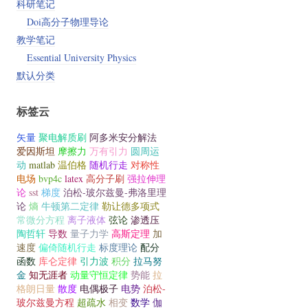
科研笔记
Doi高分子物理导论
教学笔记
Essential University Physics
默认分类
标签云
矢量
聚电解质刷
阿多米安分解法
爱因斯坦
摩擦力
万有引力
圆周运
动
matlab
温伯格
随机行走
对称性
电场
bvp4c
latex
高分子刷
强拉伸理
论
sst
梯度
泊松-玻尔兹曼-弗洛里理
论
熵
牛顿第二定律
勒让德多项式
常微分方程
离子液体
弦论
渗透压
陶哲轩
导数
量子力学
高斯定理
加
速度
偏倚随机行走
标度理论
配分
函数
库仑定律
引力波
积分
拉马努
金
知无涯者
动量守恒定律
势能
拉
格朗日量
散度
电偶极子
电势
泊松-
玻尔兹曼方程
超疏水
相变
数学
伽