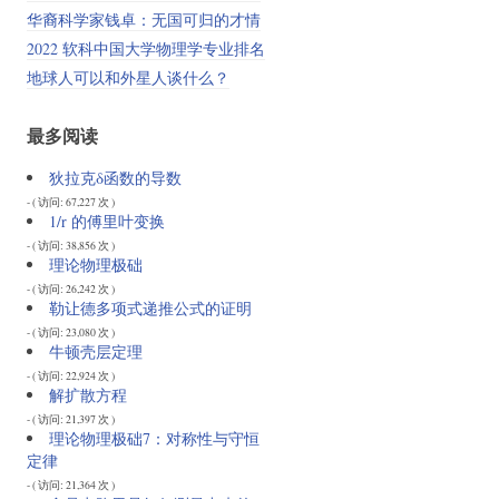
华裔科学家钱卓：无国可归的才情
2022 软科中国大学物理学专业排名
地球人可以和外星人谈什么？
最多阅读
狄拉克δ函数的导数
- ( 访问: 67,227 次 )
1/r 的傅里叶变换
- ( 访问: 38,856 次 )
理论物理极础
- ( 访问: 26,242 次 )
勒让德多项式递推公式的证明
- ( 访问: 23,080 次 )
牛顿壳层定理
- ( 访问: 22,924 次 )
解扩散方程
- ( 访问: 21,397 次 )
理论物理极础7：对称性与守恒
定律
- ( 访问: 21,364 次 )