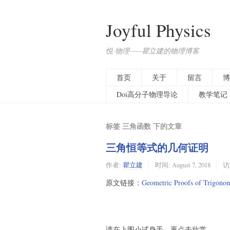
Joyful Physics
悦·物理——瞿立建的物理博客
首页
关于
留言
博
Doi高分子物理导论
教学笔记
标签 三角函数 下的文章
三角恒等式的几何证明
作者:
瞿立建
时间:
August 7, 2018
访问
原文链接：
Geometric Proofs of Trigonome
请在上图小试身手，再点击欣赏。