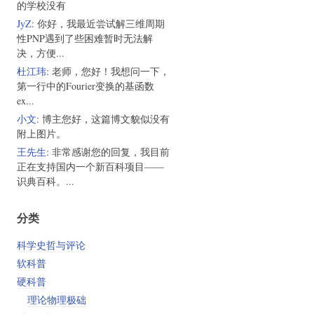
的学校没有
JyZ
: 你好，我最近尝试解三维周期
性PNP遇到了些困难暂时无法解
决，方便...
杜江玮
: 老师，您好！我想问一下，
第一行中的Fourier变换的基函数
ex...
小文
: 博主您好，这篇博文貌似没有
附上图片。
王先生
: 非常感谢您的回复，我目前
正在支持国内一个新百科项目——
识典百科。...
分类
科学史哲与评论
软科普
硬科普
理论物理极础