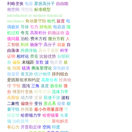
利略变换
电容
星状高分子
自由能
相空间
理想链
标准模型
introduction to modern statistical
mechanics
角动量守恒
哈代
旋度
电
偶极矩
导体
引力
静电能
电容器
随
机过程
夸克
高斯积分
斜抛运动
边
值问题
泊松-费米方程
微分方程
人
工智能
刚体
杨振宁
高分子
自旋
自
由落体
跨膜传输
高分子凝胶
科学
证明
相对论
费曼
比较优势
分部积
分
偏振
末端距
复数
波
电介质
极
化
细菌
链滴
弗洛里理论
聚电解质
微凝胶
黄克孙
统计物理
排列组合
爱因斯坦求和约定
高斯分布
经典物
理
守恒
混沌
三角
速度
极坐标
微
分
傅里叶变换
科学方法
流体力学
高斯链
动力学
质量
双缝干涉
波粒
二象性
偏微分
变分
质点系
能量
能
量守恒
作用量
最小作用量原理
守
恒定律
哈密顿力学
哈密顿量
矢量
场
泊松括号
刘维尔定理
聚电解质
有心力
开普勒定律
空间
印度