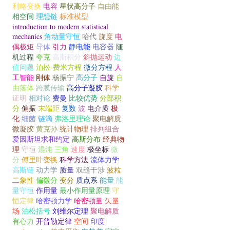
利略变换
电容
星状高分子
自由能
相空间
理想链
标准模型
introduction to modern statistical
mechanics
角动量守恒
哈代
旋度
电
偶极矩
导体
引力
静电能
电容器
随
机过程
夸克
高斯积分
斜抛运动
边
值问题
泊松-费米方程
微分方程
人
工智能
刚体
杨振宁
高分子
自旋
自
由落体
跨膜传输
高分子凝胶
科学
证明
相对论
费曼
比较优势
分部积
分
偏振
末端距
复数
波
电介质
极
化
细菌
链滴
弗洛里理论
聚电解质
微凝胶
黄克孙
统计物理
排列组合
爱因斯坦求和约定
高斯分布
经典物
理
守恒
混沌
三角
速度
极坐标
微
分
傅里叶变换
科学方法
流体力学
高斯链
动力学
质量
双缝干涉
波粒
二象性
偏微分
变分
质点系
能量
能
量守恒
作用量
最小作用量原理
守
恒定律
哈密顿力学
哈密顿量
矢量
场
泊松括号
刘维尔定理
聚电解质
有心力
开普勒定律
空间
印度