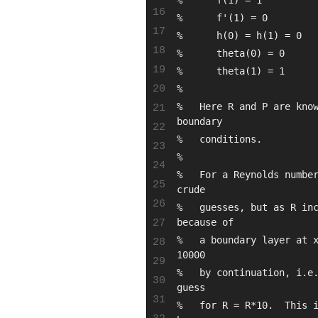
16
%      f'(1) = 0
17
%      h(0) = h(1) = 0
18
%      theta(0) = 0
19
%      theta(1) = 1
20
%
%   Here R and P are know
21
boundary 
22
%   conditions.
23
%
24
%   For a Reynolds number
25
crude
26
%   guesses, but as R inc
27
because of
%   a boundary layer at x
28
10000
29
%   by continuation, i.e.
30
guess
31
%   for R = R*10.  This i