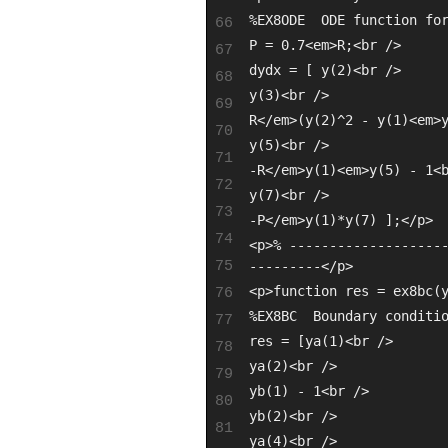
%EX8ODE  ODE function fo
66
P = 0.7<em>R;<br />
67
dydx = [ y(2)<br />
68
y(3)<br />
69
R</em>(y(2)^2 - y(1)<em>
70
y(5)<br />
71
-R</em>y(1)<em>y(5) - 1<
72
y(7)<br />
73
-P</em>y(1)*y(7) ];</p>
74
<p>% -------------------
75
---------</p>
<p>function res = ex8bc(
76
%EX8BC  Boundary conditi
77
res = [ya(1)<br />
78
ya(2)<br />
79
yb(1) - 1<br />
80
yb(2)<br />
81
ya(4)<br />