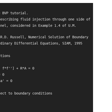
e BVP tutorial.
describing fluid injection through one side of
nel, considered in Example 1.4 of U.M. 
 R.D. Russell, Numerical Solution of Boundary 
rdinary Differential Equations, SIAM, 1995
ations
- f*f''] + R*A = 0
= 0
ta' = 0
ject to boundary conditions