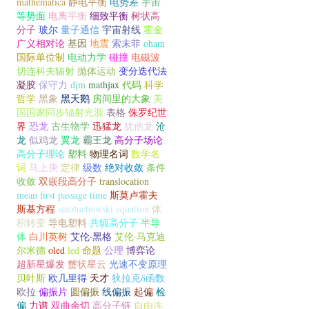
mathematica
静电平衡
电势差
宇宙
等势面
电离平衡
细致平衡
树状高
分子
玻尔
量子通信
宇宙射线
霍金
广义相对论
基因
地震
索末菲
oham
国际单位制
电动力学
碰撞
电磁波
切连科夫辐射
抛体运动
变分迭代法
凝胶
保守力
djm
mathjax
代码
科学
哲学
黑象
黑天鹅
房间里的大象
美
国国家同步辐射光源
表格
侏罗纪世
界
恐龙
古生物学
迅猛龙
犹他龙
沧
龙
似鸡龙
翼龙
霸王龙
高分子场论
高分子理论
塑料
物理名词
数学名
词
马上庚
定律
级数
绝对收敛
条件
收敛
双嵌段高分子
translocation
mean first passage time
斯莫卢霍夫
斯基方程
smoluchowski equation
体
积转变
导电塑料
共轭高分子
半导
体
白川英树
艾伦·黑格
艾伦·马克迪
尔米德
oled
led
命题
公理
博弈论
超新星爆发
蟹状星云
光速不变原理
贝叶斯
欧几里得
天才
狄拉克δ函数
欧拉
偏振片
圆偏振
线偏振
起偏
检
偏
力谱
双曲余切
高分子链
自由连