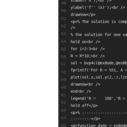
xlabel('x');<br />
49
ylabel('f'' (x)');<br />
50
drawnow</p>
51
<p>% The solution is comp
52
/>
53
% the solution for one v
54
hold on<br />
for i=2:3<br />
55
R = R*10;<br />
56
sol = bvp4c(@ex8ode,@ex8
57
fprintf('For R = %5i, A 
58
plot(sol.x,sol.y(2,:),li
59
drawnow<br />
60
end<br />
61
legend('R =    100','R =
62
hold off</p>
63
<p>% -------------------
64
---------</p>
65
<p>function dydx = ex8od