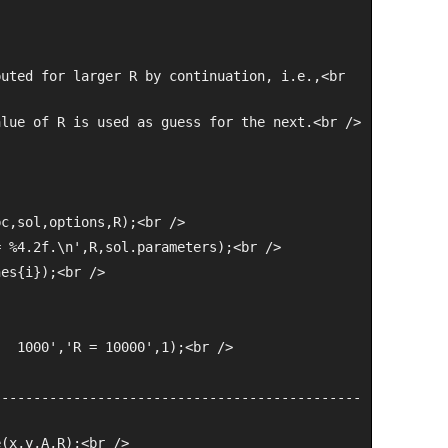
uted for larger R by continuation, i.e.,<br 
alue of R is used as guess for the next.<br />
bc,sol,options,R);<br />
= %4.2f.\n',R,sol.parameters);<br />
nes{i});<br />
   1000','R = 10000',1);<br />
----------------------------------------------
e(x,y,A,R);<br />