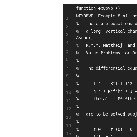
function ex8bvp ()
%EX8BVP  Example 8 of th
1
%   These are equations 
2
%   a long  vertical chan
3
Ascher, 
4
%   R.M.M. Mattheij, and
5
%   Value Problems for O
6
%
7
%   The differential equ
8
%
%      f''' - R*[(f')^2 
9
%      h'' + R*f*h' + 1 
10
%      theta'' + P*f*the
11
%
12
%   are to be solved sub
13
%
14
%      f(0) = f'(0) = 0
15
%      f(1) = 1