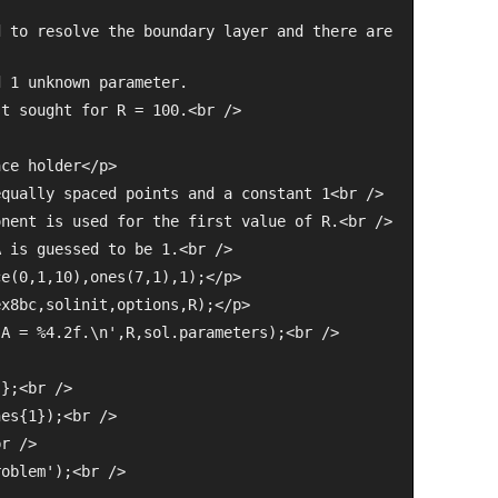
 to resolve the boundary layer and there are 
d 1 unknown parameter.
st sought for R = 100.<br />
ace holder</p>
equally spaced points and a constant 1<br />
onent is used for the first value of R.<br />
A is guessed to be 1.<br />
ce(0,1,10),ones(7,1),1);</p>
ex8bc,solinit,options,R);</p>
 A = %4.2f.\n',R,sol.parameters);<br />
'};<br />
nes{1});<br />
br />
roblem');<br />