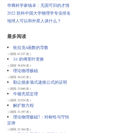
华裔科学家钱卓：无国可归的才情
2022 软科中国大学物理学专业排名
地球人可以和外星人谈什么？
最多阅读
狄拉克δ函数的导数
- ( 访问: 67,227 次 )
1/r 的傅里叶变换
- ( 访问: 38,856 次 )
理论物理极础
- ( 访问: 26,242 次 )
勒让德多项式递推公式的证明
- ( 访问: 23,080 次 )
牛顿壳层定理
- ( 访问: 22,924 次 )
解扩散方程
- ( 访问: 21,397 次 )
理论物理极础7：对称性与守恒
定律
- ( 访问: 21,364 次 )