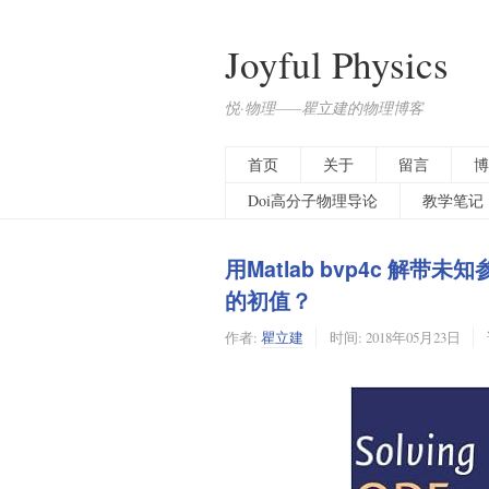
Joyful Physics
悦·物理——瞿立建的物理博客
首页
关于
留言
博
Doi高分子物理导论
教学笔记
用Matlab bvp4c 
的初值？
作者:
瞿立建
时间:
2018年05月23日