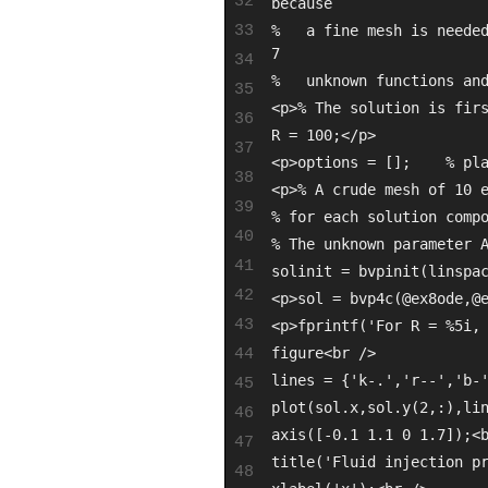
32
because
33
%   a fine mesh is needed
7 
34
%   unknown functions an
35
<p>% The solution is fir
36
R = 100;</p>
37
<p>options = [];    % pl
38
<p>% A crude mesh of 10 
39
% for each solution comp
40
% The unknown parameter 
41
solinit = bvpinit(linspa
42
<p>sol = bvp4c(@ex8ode,@
43
<p>fprintf('For R = %5i,
44
figure<br />
lines = {'k-.','r--','b-
45
plot(sol.x,sol.y(2,:),li
46
axis([-0.1 1.1 0 1.7]);<
47
title('Fluid injection p
48