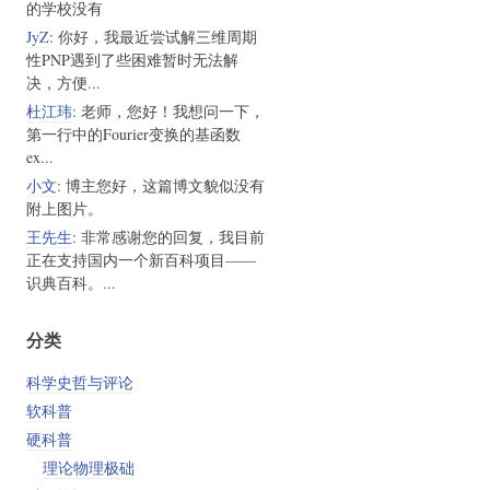
的学校没有
JyZ
: 你好，我最近尝试解三维周期
性PNP遇到了些困难暂时无法解
决，方便...
杜江玮
: 老师，您好！我想问一下，
第一行中的Fourier变换的基函数
ex...
小文
: 博主您好，这篇博文貌似没有
附上图片。
王先生
: 非常感谢您的回复，我目前
正在支持国内一个新百科项目——
识典百科。...
分类
科学史哲与评论
软科普
硬科普
理论物理极础