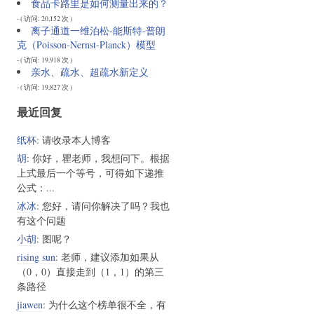
食品卡路里是如何测量出来的？
- ( 访问: 20,152 次 )
离子通道一维泊松-能斯特-普朗
克（Poisson-Nernst-Planck）模型
- ( 访问: 19,918 次 )
亲水、疏水、超疏水新定义
- ( 访问: 19,827 次 )
最近回复
纸杯
: 请收录本人博客
胡
: 你好，瞿老师，我想问下。根据
上式最后一个等号，可得如下递推
公式：...
冰冰
: 您好，请问你解决了吗？我也
有这个问题
小胡
: 图呢？
rising sun
: 老师，建议添加如果从
（0，0）直接走到（1，1）的第三
条路径
jiawen
: 为什么这个榜单很不全，有