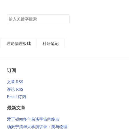
搜
索
关
键
字
理论物理极础
科研笔记
订阅
文章 RSS
评论 RSS
Email 订阅
最新文章
爱丁顿90多年前谈宇宙的终点
杨振宁清华大学演讲录：美与物理