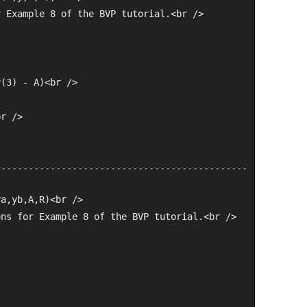
r Example 8 of the BVP tutorial.<br />
y(3) - A)<br />
br />
----------------------------------------------
ya,yb,A,R)<br />
ons for Example 8 of the BVP tutorial.<br />