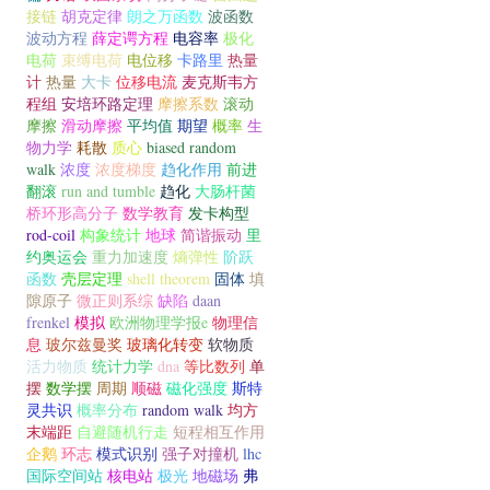
接链
胡克定律
朗之万函数
波函数
波动方程
薛定谔方程
电容率
极化
电荷
束缚电荷
电位移
卡路里
热量
计
热量
大卡
位移电流
麦克斯韦方
程组
安培环路定理
摩擦系数
滚动
摩擦
滑动摩擦
平均值
期望
概率
生
物力学
耗散
质心
biased random
walk
浓度
浓度梯度
趋化作用
前进
翻滚
run and tumble
趋化
大肠杆菌
桥环形高分子
数学教育
发卡构型
rod-coil
构象统计
地球
简谐振动
里
约奥运会
重力加速度
熵弹性
阶跃
函数
壳层定理
shell theorem
固体
填
隙原子
微正则系综
缺陷
daan
frenkel
模拟
欧洲物理学报e
物理信
息
玻尔兹曼奖
玻璃化转变
软物质
活力物质
统计力学
dna
等比数列
单
摆
数学摆
周期
顺磁
磁化强度
斯特
灵共识
概率分布
random walk
均方
末端距
自避随机行走
短程相互作用
企鹅
环志
模式识别
强子对撞机
lhc
国际空间站
核电站
极光
地磁场
弗