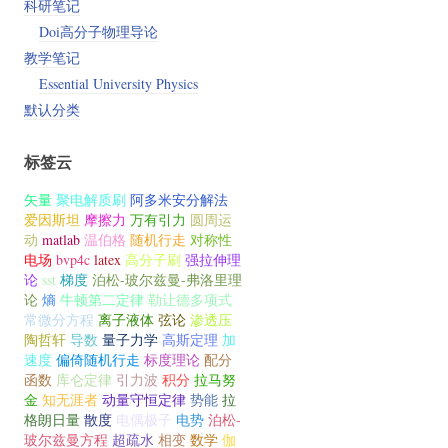
科研笔记
Doi高分子物理导论
教学笔记
Essential University Physics
默认分类
标签云
矢量
聚电解质刷
阿多米安分解法
爱因斯坦
摩擦力
万有引力
圆周运
动
matlab
温伯格
随机行走
对称性
电场
bvp4c
latex
高分子刷
强拉伸理
论
sst
梯度
泊松-玻尔兹曼-弗洛里理
论
熵
牛顿第二定律
勒让德多项式
常微分方程
离子液体
弦论
渗透压
陶哲轩
导数
量子力学
高斯定理
加
速度
偏倚随机行走
标度理论
配分
函数
库仑定律
引力波
积分
拉马努
金
知无涯者
动量守恒定律
势能
拉
格朗日量
散度
电偶极子
电势
泊松-
玻尔兹曼方程
超疏水
相变
数学
伽