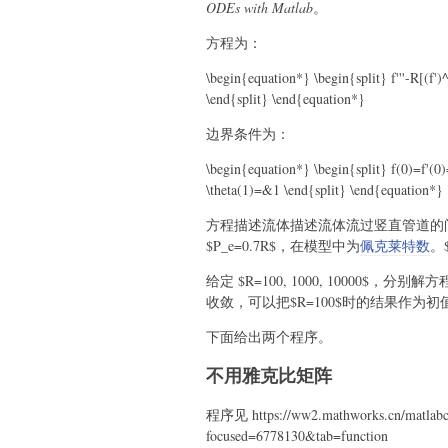
ODEs with Matlab
。
方程为：
\begin{equation*} \begin{split} f'''-R[(f'
\end{split} \end{equation*}
边界条件为：
\begin{equation*} \begin{split} f(0)=f'(0
\theta(1)=&1 \end{split} \end{equation*}
方程描述流体描述流体流过竖直管道的问
$P_e=0.7R$，在模型中为
佩克莱特数
。
给定 $R=100, 1000, 10000$，分别
收敛，可以把$R=100$时的结果作为
下面给出两个程序。
不用雅克比矩阵
程序见 https://ww2.mathworks.cn/matlabcent
focused=6778130&tab=function