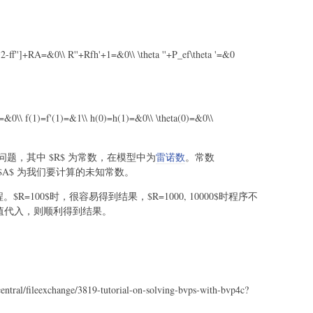
)^2-ff'']+RA=&0\\ R''+Rfh'+1=&0\\ \theta ''+P_ef\theta '=&0
)=&0\\ f(1)=f'(1)=&1\\ h(0)=h(1)=&0\\ \theta(0)=&0\\
题，其中 $R$ 为常数，在模型中为
雷诺数
。常数
$A$ 为我们要计算的未知常数。
解方程。$R=100$时，很容易得到结果，$R=1000, 10000$时程序不
初值代入，则顺利得到结果。
ral/fileexchange/3819-tutorial-on-solving-bvps-with-bvp4c?